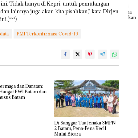
Melesat
 ini. Tidak hanya di Kepri, untuk pemulangan
Sem
Kejari
Kibarkan
Kem
dan lainnya juga akan kita pisahkan,” kata Dirjen
Natuna
Merah Putih
n d
Tetapkan
i.(***)
Dua Kali di
“Fla
Kades Selaut
Thailand
Nus
Nonaktif
Baja
di G
Dekan FIKP
 data
PMI Terkonfirmasi Covid-19
sebagai
an
Mer
UMRAH:
Tersangka
idikan
Bat
Pengelolaan
Korupsi
n
Cen
Sedimentasi
APBDes,
ibawa
Laut di Kepri
Negara Rugi
zin:
Harus
Rp533 Juta
Dibuktikan
ta
Secara
uh!
Ilmiah,
Jangan
ermaga dan Daratan:
Sampai
 Hangat PWI Batam dan
Bertentangan
usus Batam
dengan
Konservasi
Di Sanggar Tua Jenaka SMPN
2 Batam, Pena-Pena Kecil
Mulai Bicara