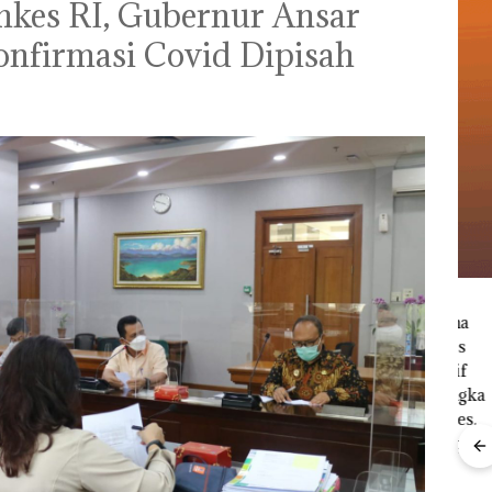
nkes RI, Gubernur Ansar
nfirmasi Covid Dipisah
Menteri ATR Nusron
Wahid Sorot Skandal
Jual-Beli Kavling Laut
Ray
di Batam