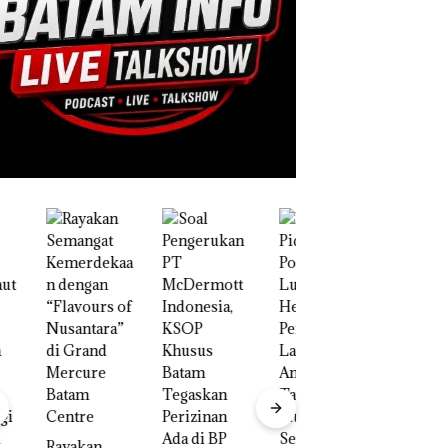
“Double
Winner”,
Abimanyu
akan