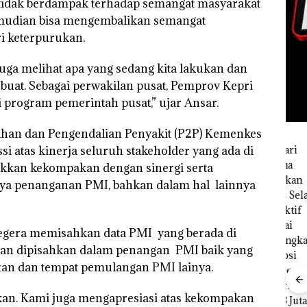
 tidak berdampak terhadap semangat masyarakat
kemudian bisa mengembalikan semangat
i keterpurukan.
juga melihat apa yang sedang kita lakukan dan
a buat. Sebagai perwakilan pusat, Pemprov Kepri
program pemerintah pusat,” ujar Ansar.
ahan dan Pengendalian Penyakit (P2P) Kemenkes
i atas kinerja seluruh stakeholder yang ada di
ukkan kekompakan dengan sinergi serta
aya penanganan PMI, bahkan dalam hal lainnya
segera memisahkan data PMI yang berada di
akan dipisahkan dalam penangan PMI baik yang
ntan dan tempat pemulangan PMI lainya.
“Double
Winner”,
hkan. Kami juga mengapresiasi atas kekompakan
Abimanyu
Ray