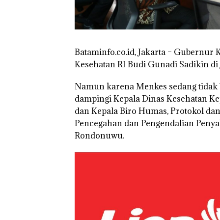
TNI AL Gagalk
Penyelundupan 
Ton Pasir Tima
Ilegal di Lingga,
Disembunyikan
Bataminfo.co.id, Jakarta –
Gubernur K
Bawah Keramb
Kesehatan RI Budi Gunadi Sadikin di J
untuk Diselun
ke Malaysia
Namun karena Menkes sedang tidak b
dampingi Kepala Dinas Kesehatan Kep
dan Kepala Biro Humas, Protokol dan
Pencegahan dan Pengendalian Penyaki
Rondonuwu.