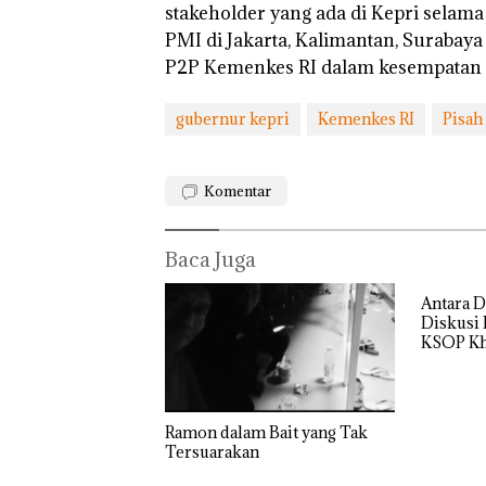
stakeholder yang ada di Kepri selama
Semangat
Kemerdekaa
PMI di Jakarta, Kalimantan, Surabaya 
‎Soal
Bukan
n dengan
P2P Kemenkes RI dalam kesempatan in
Pengerukan
Pidana,
“Flavours of
PT
Polsek
Nusantara”
McDermott
Lubuk 
di Grand
gubernur kepri
Kemenkes RI
Pisah
Indonesia,
Hentik
Mercure
KSOP
Penyel
Batam
Khusus
Lapora
Centre
Batam
Anak D
Komentar
Tegaskan
Tanpa I
Perizinan
Murni
Ada di BP
Sengke
Baca Juga
Batam
Hak As
Antara D
Diskusi
KSOP Kh
Ramon dalam Bait yang Tak
Tersuarakan