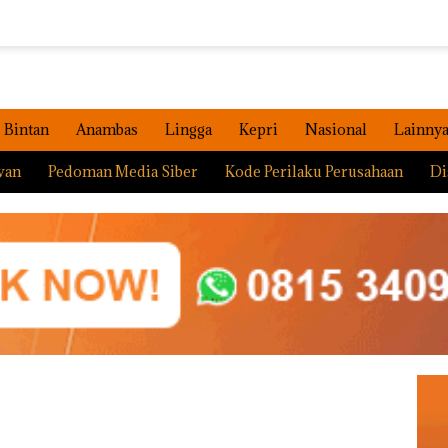
Bintan
Anambas
Lingga
Kepri
Nasional
Lainny
wan
Pedoman Media Siber
Kode Perilaku Perusahaan
Di