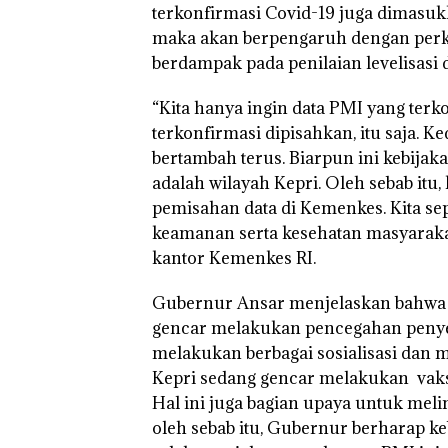
terkonfirmasi Covid-19 juga dimasuk
maka akan berpengaruh dengan perke
“Double Winner
Abimanyu Mele
berdampak pada penilaian levelisasi 
Kibarkan Merah
Dua Kali di Tha
“Kita hanya ingin data PMI yang terk
terkonfirmasi dipisahkan, itu saja.
bertambah terus. Biarpun ini kebijak
adalah wilayah Kepri. Oleh sebab itu,
pemisahan data di Kemenkes. Kita se
keamanan serta kesehatan masyarakat
kantor Kemenkes RI.
Gubernur Ansar menjelaskan bahwa P
gencar melakukan pencegahan penyeb
melakukan berbagai sosialisasi dan 
Kepri sedang gencar melakukan vaksin
Hal ini juga bagian upaya untuk mel
oleh sebab itu, Gubernur berharap k