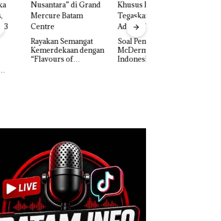
akan Semangat
‎Soal Pengerukan PT
erdekaan dengan
McDermott
Bukan Pidana, Pol
vours of
Indonesia, KSOP
Lubuk Baja Hentik
ntara” di Grand
Khusus Batam
Penyelidikan Lap
cure Batam
Tegaskan Perizinan
Anak Dibawa Tanp
tre
Ada di BP Batam
Izin: Murni Sengke
Hak Asuh!