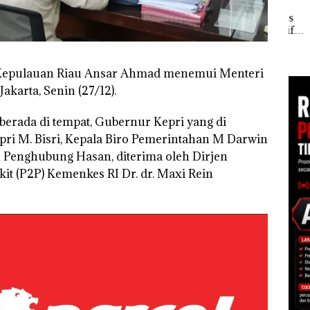
Kem
Kejari Natuna
“Fla
Tetapkan Kades
an
Nusa
Selaut Nonaktif
1,6
Mer
sebagai Tersangka
h
Cen
Korupsi APBDes,
Negara Rugi Rp533
 di
epulauan Riau Ansar Ahmad menemui Menteri
Juta
ah
akarta, Senin (27/12).
dupkan
erada di tempat, Gubernur Kepri yang di
ri M. Bisri, Kepala Biro Pemerintahan M Darwin
 Penghubung Hasan, diterima oleh Dirjen
t (P2P) Kemenkes RI Dr. dr. Maxi Rein