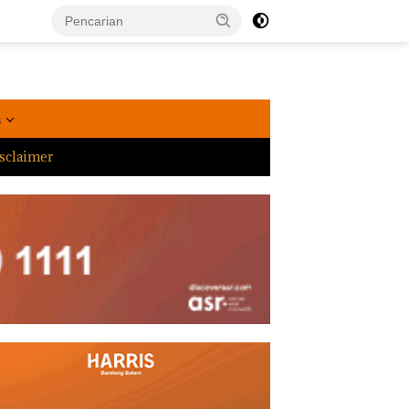
a
sclaimer