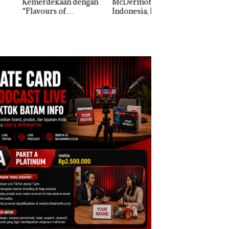
erdekaan dengan
McDermott
Bukan Pidana, Pol
vours of
Indonesia, KSOP
Lubuk Baja Hentik
ntara” di Grand
Khusus Batam
Penyelidikan Lap
cure Batam
Tegaskan Perizinan
Anak Dibawa Tanp
tre
Ada di BP Batam
Izin: Murni Sengke
Hak Asuh!