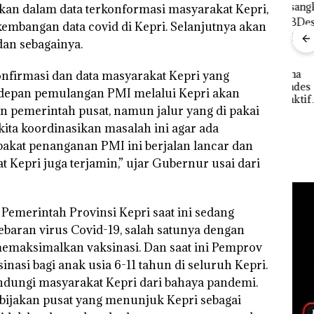
kan dalam data terkonformasi masyarakat Kepri,
mbangan data covid di Kepri. Selanjutnya akan
”,
sat
dan sebagainya.
 Putih
Ray
iland
Kem
Kejari Natuna
onfirmasi dan data masyarakat Kepri yang
“Fla
Tetapkan Kades
Dekan FIKP UMRAH:
 Kedepan pemulangan PMI melalui Kepri akan
Nusa
Selaut Nonaktif
Pengelolaan
Mer
an pemerintah pusat, namun jalur yang di pakai
sebagai Tersangka
Sedimentasi Laut di
Cen
Korupsi APBDes,
Kepri Harus
 kita koordinasikan masalah ini agar ada
Negara Rugi Rp533
Dibuktikan Secara
pakat penanganan PMI ini berjalan lancar dan
Juta
Ilmiah, Jangan Sampai
 Kepri juga terjamin,” ujar Gubernur usai dari
Bertentangan dengan
Konservasi
emerintah Provinsi Kepri saat ini sedang
aran virus Covid-19, salah satunya dengan
memaksimalkan vaksinasi. Dan saat ini Pemprov
asi bagi anak usia 6-11 tahun di seluruh Kepri.
indungi masyarakat Kepri dari bahaya pandemi.
ebijakan pusat yang menunjuk Kepri sebagai