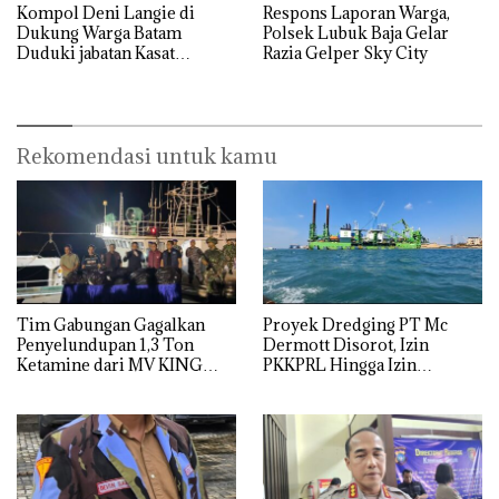
Kompol Deni Langie di
Respons Laporan Warga,
Dukung Warga Batam
Polsek Lubuk Baja Gelar
Duduki jabatan Kasat
Razia Gelper Sky City
Reskrim Polresta Barelang
Rekomendasi untuk kamu
Tim Gabungan Gagalkan
Proyek Dredging PT Mc
Penyelundupan 1,3 Ton
Dermott Disorot, Izin
Ketamine dari MV KING
PKKPRL Hingga Izin
Lingkungan Dipertanyakan