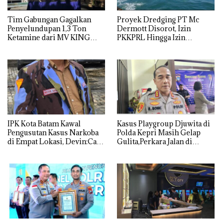
Tim Gabungan Gagalkan
Proyek Dredging PT Mc
Penyelundupan 1,3 Ton
Dermott Disorot, Izin
Ketamine dari MV KING
PKKPRL Hingga Izin
Lingkungan Dipertanyakan
IPK Kota Batam Kawal
Kasus Playgroup Djuwita di
Pengusutan Kasus Narkoba
Polda Kepri Masih Gelap
di Empat Lokasi, Devin:Cari
Gulita,Perkara Jalan di
dan Usut tuntas Siapa Aktor
Tempat
Utamanya