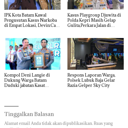
IPK Kota Batam Kawal
Kasus Playgroup Djuwita di
Pengusutan Kasus Narkoba
Polda Kepri Masih Gelap
di Empat Lokasi, Devin:Cari
Gulita,Perkara Jalan di
dan Usut tuntas Siapa Aktor
Tempat
Utamanya
Kompol Deni Langie di
Respons Laporan Warga,
Dukung Warga Batam
Polsek Lubuk Baja Gelar
Duduki jabatan Kasat
Razia Gelper Sky City
Reskrim Polresta Barelang
Tinggalkan Balasan
Alamat email Anda tidak akan dipublikasikan.
Ruas yang