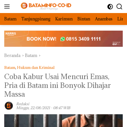
Langsung
ke
konten
Batam
Tanjungpinang
Karimun
Bintan
Anambas
Ling
Beranda
Batam
Batam
,
Hukum dan Kriminal
Coba Kabur Usai Mencuri Emas,
Pria di Batam ini Bonyok Dihajar
Massa
Redaksi
Minggu, 22/08/2021 - 08:47 WIB