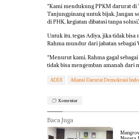
“Kami mendukung PPKM darurat di 
Tanjungpinang untuk bijak. Jangan s
Puluhan Tahun
di PHK, kegiatan dibatasi tanpa solusi
‘Bodong’ Tapi
Ditegur, LBH D
Untuk itu, tegas Adiya, jika tidak bis
Sekolah Djuwit
Batam Segera
Rahma mundur dari jabatan sebagai 
Ditutup!
“Menurut kami, Rahma gagal sebagai
tidak bisa mengemban amanah dari ma
ADDI
Aliansi Darurat Demokrasi Indo
Komentar
Baca Juga
Mangrov
Negara, 