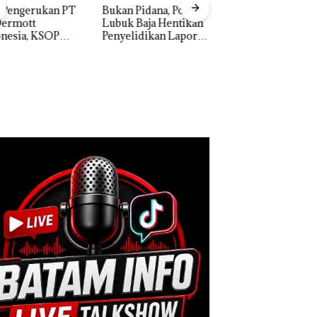
n Pidana, Polsek
Dekan FIKP UMRA
“Double Winner”,
k Baja Hentikan
Pengelolaan
Abimanyu Melesat
elidikan Laporan
Sedimentasi Laut 
Kibarkan Merah Putih
k Dibawa Tanpa
Kepri Harus
Dua Kali di Thailand
: Murni Sengketa
Dibuktikan Secara
Asuh!
Ilmiah, Jangan Sa
Bertentangan den
Konservasi