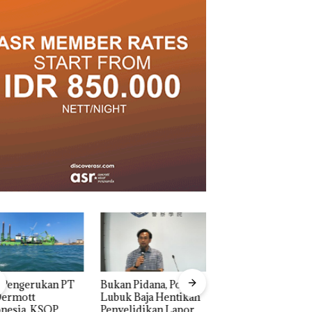
n Pidana, Polsek
Dekan FIKP UMRA
“Double Winner”,
k Baja Hentikan
Pengelolaan
Abimanyu Melesat
elidikan Laporan
Sedimentasi Laut 
Kibarkan Merah Putih