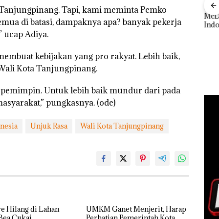
Bisnis Wholesale
‎Soal Pengerukan PT
Buka
Tanjungpinang. Tapi, kami meminta Pemko
Network Catat
McDermott
Lubu
emua di batasi, dampaknya apa? banyak pekerja
Pertumbuhan
Indonesia, KSOP
Peny
,” ucap Adiya.
Pendapatan Sebesar
Khusus Batam
Ana
 Cuma
12,7% Secara
Tegaskan Perizinan
Izin
esak
Tahunan
Ada di BP Batam
Hak 
a membuat kebijakan yang pro rakyat. Lebih baik,
a
Wali Kota Tanjungpinang.
 pemimpin. Untuk lebih baik mundur dari pada
syarakat,” pungkasnya. (ode)
nesia
Unjuk Rasa
Wali Kota Tanjungpinang
e Hilang di Lahan
UMKM Ganet Menjerit, Harap
Bea Cukai
Perhatian Pemerintah Kota