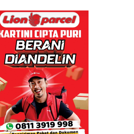
Tapi Cuma
Thailand
Ditegur, LBH
Desak
Sekolah
Djuwita
Batam
Segera
Ditutup!