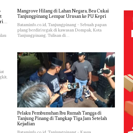
Tapi Cuma
Ditegur, LBH
o
Mangrove Hilang di Lahan Negara, Bea Cukai
Desak
t
Tanjungpinang Lempar Urusan ke PU Kepri
Sekolah
ri
Djuwita
Bataminfo.co.id, Tanjungpinang – Sebuah papan
Batam
plang berdiri tegak di kawasan Dompak, Kota
Segera
ulau
Tanjungpinang. Tulisan di…
Ditutup!
iat
kit,
Pelaku Pembunuhan Ibu Rumah Tangga di
Tanjung Pinang di Tangkap Tiga Jam Setelah
Kejadian
Bataminfo.co.id, Tanjungpinang – Kasus