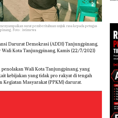
Tampilkan Wanita
Khusus Batam
Ana
t di
Berpakaian Minim,
Tegaskan Perizinan
Izin
Polisi dan Disparbud
Ada di BP Batam
Hak 
gga
Batam Turun Tangan ‎
 menyampaikan surat pemberitahuan unjuk rasa kepada petugas
inang. Foto : istimewa
ansi Darurat Demokrasi (ADDI) Tanjungpinang,
r Wali Kota Tanjungpinang, Kamis (22/7/2021)
ri penolakan Wali Kota Tanjungpinang, yang
it kebijakan yang tidak pro rakyat di tengah
 Kegiatan Masyarakat (PPKM) darurat.