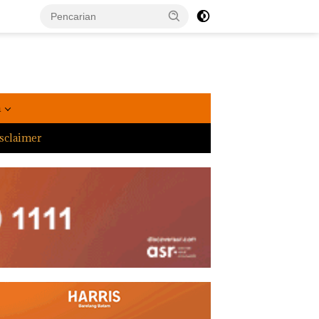
a
sclaimer