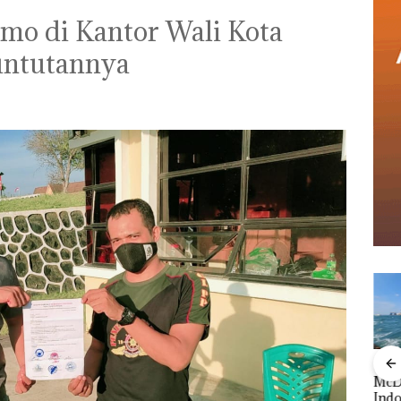
mo di Kantor Wali Kota
untutannya
‎Soal Pengerukan PT
Buka
McDermott
Lubu
Viral Promo Spa
Indonesia, KSOP
Peny