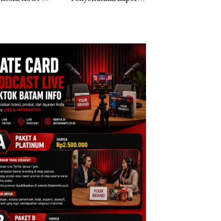
k Dibawa Tanpa
Kepri Harus
Dua Kali di Thailand
: Murni Sengketa
Dibuktikan Secara
Asuh!
Ilmiah, Jangan Sa
Bertentangan den
Konservasi