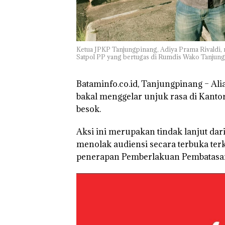
Kunjungi Kepri,
Amsakar Sambu
Batam Sebelum
Bertolak ke Lin
Ketua JPKP Tanjungpinang, Adiya Prama Rivaldi,
Satpol PP yang bertugas di Rumdis Wako Tanjungp
Bataminfo.co.id, Tanjungpinang
– Ali
bakal menggelar unjuk rasa di Kanto
besok.
Aksi ini merupakan tindak lanjut da
menolak audiensi secara terbuka terka
penerapan Pemberlakuan Pembatasan