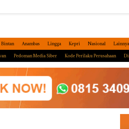
Bintan
Anambas
Lingga
Kepri
Nasional
Lainny
wan
Pedoman Media Siber
Kode Perilaku Perusahaan
Di