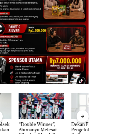
ble Winner”,
Dekan FIKP UMRAH:
Puluhan Tahun
manyu Melesat
Pengelolaan
‘Bodong’ Tapi Cu