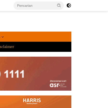
a
sclaimer