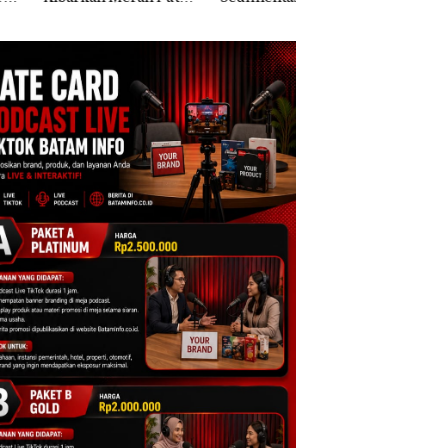
Kali di Thailand
Kepri Harus
Sekolah Djuwita
Dibuktikan Secara
Batam Segera
Ilmiah, Jangan Sampai
Ditutup!
Bertentangan dengan
Konservasi