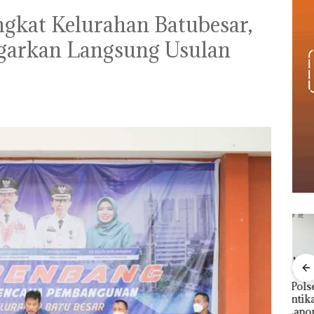
gkat Kelurahan Batubesar,
garkan Langsung Usulan
a
Proyek Jalan RE
Bukan Pidana, Polsek
“Dou
ita
Martadinata
Lubuk Baja Hentikan
Abi
im,
Sekupang Dikritik,
Penyelidikan Laporan
Kiba