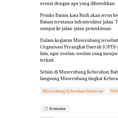
Pertumbuhan
sesuai dengan apa yang dibutuhkan.
Pendapatan Seb
12,7% Secara
Pemko Batam kata Rudi akan terus
Tahunan
Batam terutama infrastruktur jalan. T
sampai ke jalan-jalan pemukiman.
Dalam kegiatan Musrenbang tersebu
Organisasi Perangkat Daerah (OPD) 
lain, agar usulan-usulan yang menjad
terkait.
Selain di Musrenbang Kelurahan Batu
langsung Musrenbang tingkat Kelurah
Musrenbang Kelurahan Batubesar
Wal
Komentar