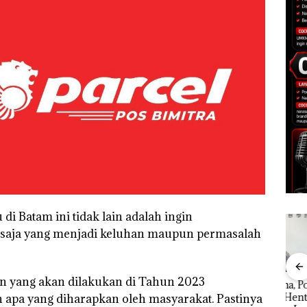
i Batam ini tidak lain adalah ingin
 saja yang menjadi keluhan maupun permasalah
n yang akan dilakukan di Tahun 2023
le
Perayaan Ulang
Bukan Pidana, Polsek
“Dou
Tahun ke-24 HARRIS
Lubuk Baja Hentikan
Abi
 apa yang diharapkan oleh masyarakat. Pastinya