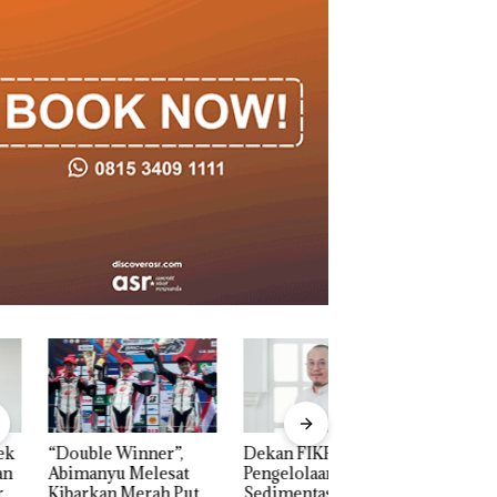
ble Winner”,
Dekan FIKP UMRAH:
Puluhan Tahun
manyu Melesat
Pengelolaan
‘Bodong’ Tapi Cu
rkan Merah Putih
Sedimentasi Laut di
Ditegur, LBH Des