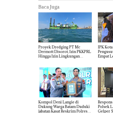
Baca Juga
“Double
Dekan FIKP
Puluha
Winner”,
UMRAH:
Tahun
Abimanyu
Pengelolaan
‘Bodon
Melesat
Sedimentasi
Tapi C
Proyek Dredging PT Mc
IPK Kota
Kibarkan
Laut di Kepri
Ditegu
Dermott Disorot, Izin PKKPRL
Pengusut
Merah Putih
Harus
Desak
Hingga Izin Lingkungan
Empat Lo
Dua Kali di
Dibuktikan
Sekola
Dipertanyakan
Usut tun
Thailand
Secara
Djuwit
Utaman
Ilmiah,
Batam
Jangan
Segera
Sampai
Ditutup
Bertentangan
dengan
Konservasi
Kompol Deni Langie di
Respons
Dukung Warga Batam Duduki
Polsek L
jabatan Kasat Reskrim Polresta
Gelper S