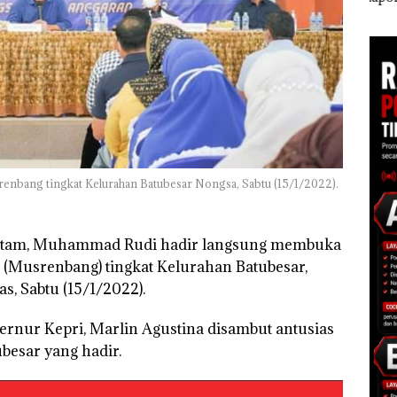
arbud
Masih Mulus Tapi
Anak Dibawa Tanpa
Dua 
ngan ‎
Diaspal
Izin: Murni Sengketa
Hak Asuh!
bang tingkat Kelurahan Batubesar Nongsa, Sabtu (15/1/2022).
atam, Muhammad Rudi hadir langsung membuka
usrenbang) tingkat Kelurahan Batubesar,
, Sabtu (15/1/2022).
rnur Kepri, Marlin Agustina disambut antusias
besar yang hadir.