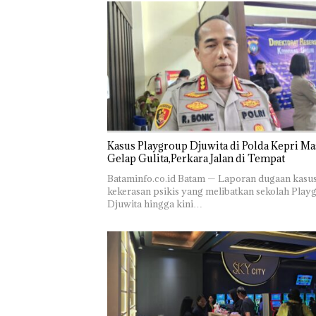
Kasus Playgroup Djuwita di Polda Kepri Ma
Gelap Gulita,Perkara Jalan di Tempat
Bataminfo.co.id Batam — Laporan dugaan kasu
kekerasan psikis yang melibatkan sekolah Play
Djuwita hingga kini…