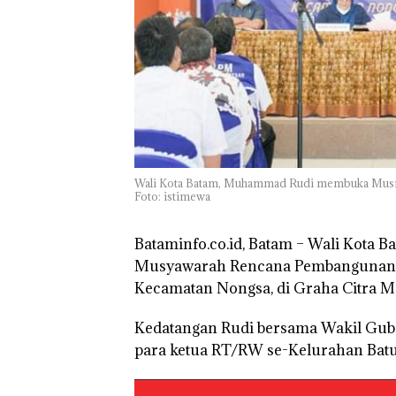
Polisi dan Disp
Batam Turun Ta
Wali Kota Batam, Muhammad Rudi membuka Musren
Foto: istimewa
Bataminfo.co.id, Batam –
Wali Kota B
Musyawarah Rencana Pembangunan (M
Kecamatan Nongsa, di Graha Citra Mas
Kedatangan Rudi bersama Wakil Gube
para ketua RT/RW se-Kelurahan Batu