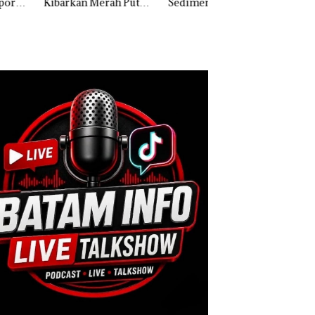
rkan Merah Putih
Sedimentasi Laut di
Ditegur, LBH Des
Kali di Thailand
Kepri Harus
Sekolah Djuwita
Dibuktikan Secara
Batam Segera
Ilmiah, Jangan Sampai
Ditutup!
Bertentangan dengan
Konservasi