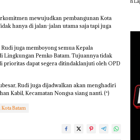
Resort Waterfront
Penyelidikan Laporan
Kiba
esar
Batam Gelar
Anak Dibawa Tanpa
Dua 
Giveaway Spesial dan
Izin: Murni Sengketa
 berkomitmen mewujudkan pembangunan Kota
Diskon Menginap
Hak Asuh!
24%
idak hanya di jalan-jalan utama saja tapi juga
t Rudi juga memboyong semua Kepala
di Lingkungan Pemko Batam. Tujuannya tidak
i prioritas dapat segera ditindaklanjuti oleh OPD
besar, Rudi juga dijadwalkan akan menghadiri
an Kabil, Kecamatan Nongsa siang nanti. (*)
i Kota Batam