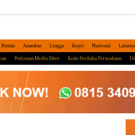
Bintan
Anambas
Lingga
Kepri
Nasional
Lainny
wan
Pedoman Media Siber
Kode Perilaku Perusahaan
Di