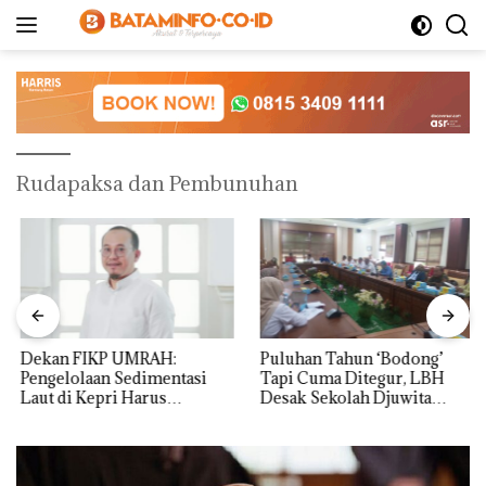
Langsung
ke
konten
Rudapaksa dan Pembunuhan
Dekan FIKP UMRAH:
Puluhan Tahun ‘Bodong’
Pengelolaan Sedimentasi
Tapi Cuma Ditegur, LBH
Laut di Kepri Harus
Desak Sekolah Djuwita
Dibuktikan Secara Ilmiah,
Batam Segera Ditutup!
Jangan Sampai Bertentangan
dengan Konservasi