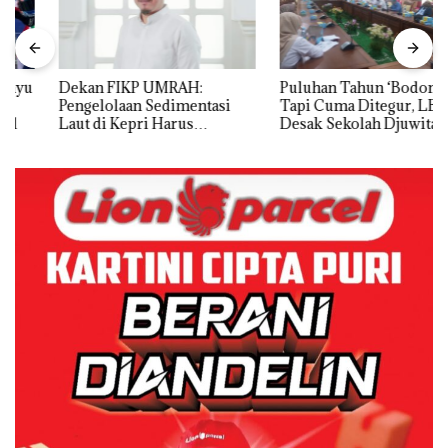
Dekan FIKP UMRAH:
Puluhan Tahun ‘Bodong’
Pengelolaan Sedimentasi
Tapi Cuma Ditegur, LBH
Laut di Kepri Harus
Desak Sekolah Djuwita
Dibuktikan Secara Ilmiah,
Batam Segera Ditutup!
Jangan Sampai Bertentangan
dengan Konservasi