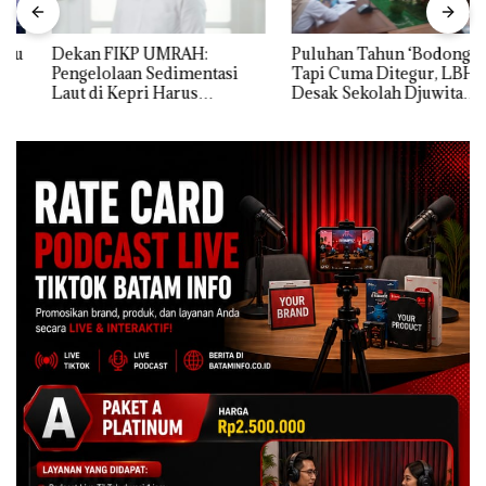
Dekan FIKP UMRAH:
Puluhan Tahun ‘Bodong’
Pengelolaan Sedimentasi
Tapi Cuma Ditegur, LBH
Laut di Kepri Harus
Desak Sekolah Djuwita
Dibuktikan Secara Ilmiah,
Batam Segera Ditutup!
Jangan Sampai Bertentangan
dengan Konservasi