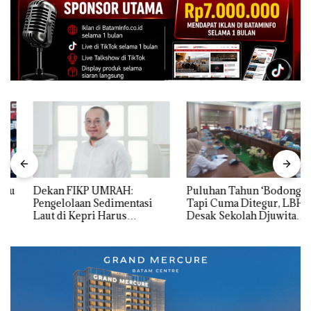
Dekan FIKP UMRAH:
Puluhan Tahun ‘Bodong’
Pengelolaan Sedimentasi
Tapi Cuma Ditegur, LBH
Laut di Kepri Harus
Desak Sekolah Djuwita
Dibuktikan Secara Ilmiah,
Batam Segera Ditutup!
Jangan Sampai Bertentangan
dengan Konservasi