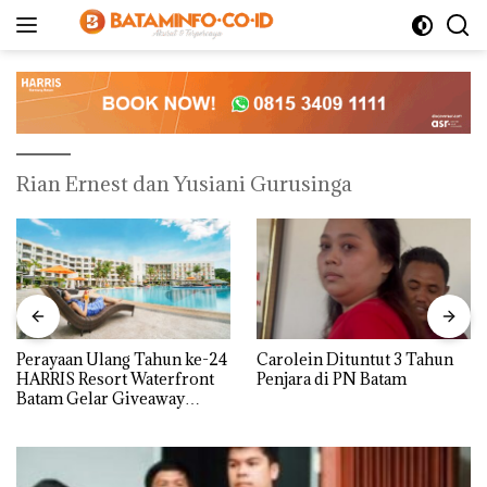
Langsung
ke
konten
Rian Ernest dan Yusiani Gurusinga
Perayaan Ulang Tahun ke-24
Carolein Dituntut 3 Tahun
HARRIS Resort Waterfront
Penjara di PN Batam
Batam Gelar Giveaway
Spesial dan Diskon
Menginap 24%