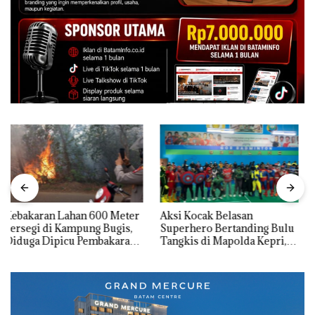
Aksi Kocak Belasan
Tim Gabungan Gagalkan
Superhero Bertanding Bulu
Penyelundupan 1,3 Ton
Tangkis di Mapolda Kepri,
Ketamine dari MV KING
Sambut HUT RI Ke-81