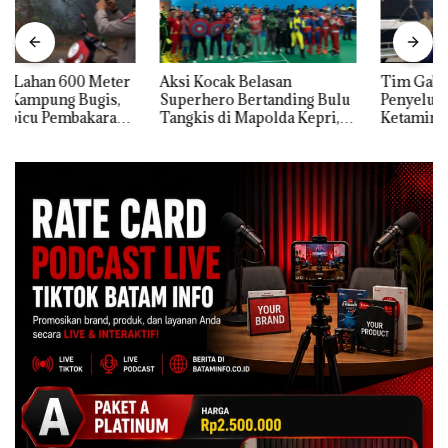
Aksi Kocak Belasan
Tim Gabungan Gagalkan
Superhero Bertanding Bulu
Penyelundupan 1,3 Ton
Tangkis di Mapolda Kepri,
Ketamine dari MV KING
Sambut HUT RI Ke-81