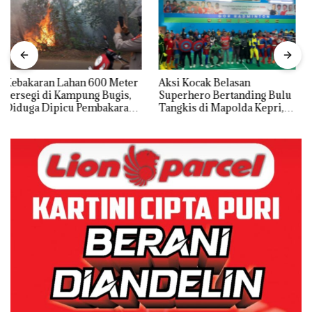
Aksi Kocak Belasan
Tim Gabungan Gagalkan
Superhero Bertanding Bulu
Penyelundupan 1,3 Ton
Tangkis di Mapolda Kepri,
Ketamine dari MV KING
Sambut HUT RI Ke-81