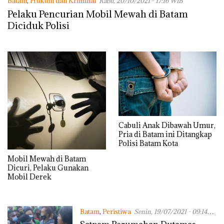
Batam
,
Hukum dan Kriminal
Rabu, 20/10/2021 - 17:16 WIB
Pelaku Pencurian Mobil Mewah di Batam
Diciduk Polisi
Cabuli Anak Dibawah Umur,
Pria di Batam ini Ditangkap
Polisi Batam Kota
Mobil Mewah di Batam
Dicuri, Pelaku Gunakan
Mobil Derek
Batam
,
Peristiwa
Senin, 19/07/2021 - 09:14
WIB