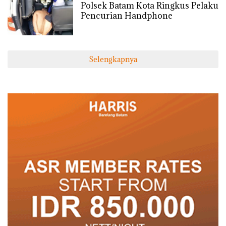
07/12/2020 - 13:35 WIB
Polsek Batam Kota Ringkus Pelaku
Pencurian Handphone
Selengkapnya