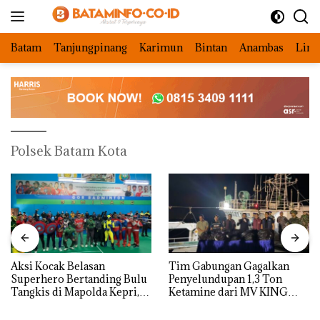
Langsung
ke
konten
Batam
Tanjungpinang
Karimun
Bintan
Anambas
Ling
Polsek Batam Kota
Aksi Kocak Belasan
Tim Gabungan Gagalkan
Superhero Bertanding Bulu
Penyelundupan 1,3 Ton
Tangkis di Mapolda Kepri,
Ketamine dari MV KING
Sambut HUT RI Ke-81