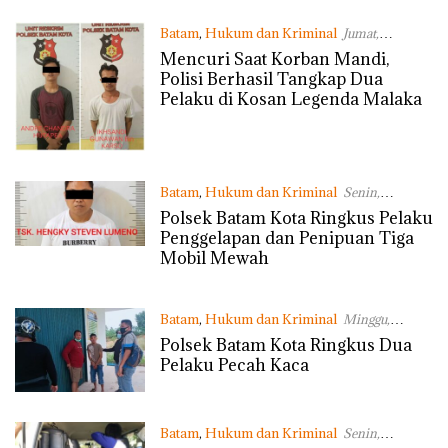
Batam
,
Hukum dan Kriminal
Jumat,
19/03/2021 - 13:49 WIB
Mencuri Saat Korban Mandi,
Polisi Berhasil Tangkap Dua
Pelaku di Kosan Legenda Malaka
Batam
,
Hukum dan Kriminal
Senin,
01/03/2021 - 15:48 WIB
Polsek Batam Kota Ringkus Pelaku
Penggelapan dan Penipuan Tiga
Mobil Mewah
Batam
,
Hukum dan Kriminal
Minggu,
17/01/2021 - 10:26 WIB
Polsek Batam Kota Ringkus Dua
Pelaku Pecah Kaca
Batam
,
Hukum dan Kriminal
Senin,