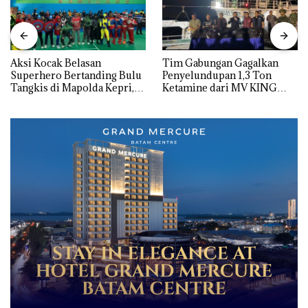
Aksi Kocak Belasan
Tim Gabungan Gagalkan
Superhero Bertanding Bulu
Penyelundupan 1,3 Ton
Tangkis di Mapolda Kepri,
Ketamine dari MV KING
Sambut HUT RI Ke-81