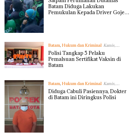
Satpam Perumahan Dutamas
Batam Diduga Lakukan
Pemukulan Kepada Driver Gojek
Wanita
Batam
,
Hukum dan Kriminal
Kamis,
15/07/2021 - 21:08 WIB
Polisi Tangkap 5 Pelaku
Pemalsuan Sertifikat Vaksin di
Batam
Batam
,
Hukum dan Kriminal
Kamis,
15/04/2021 - 18:36 WIB
Diduga Cabuli Pasiennya, Dokter
di Batam ini Diringkus Polisi