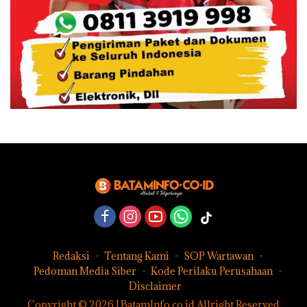
Redaksi
Tentang Kami
SOP Wartawan
Pedoman Media Siber
Kode Perilaku Perusahaan
Disclaimer
Copyright © 2026 | BatamInfo.co.id Allright Reserved