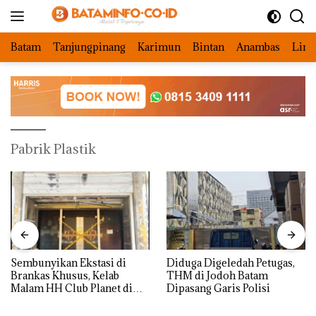
Langsung
ke
konten
Batam
Tanjungpinang
Karimun
Bintan
Anambas
Ling
Pabrik Plastik
Sembunyikan Ekstasi di
Diduga Digeledah Petugas,
Brankas Khusus, Kelab
THM di Jodoh Batam
Malam HH Club Planet di
Dipasang Garis Polisi
Batam Digerebek Bareskrim
Polri