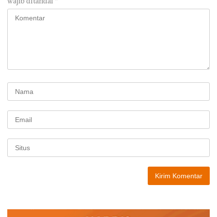
wajib ditandai
*