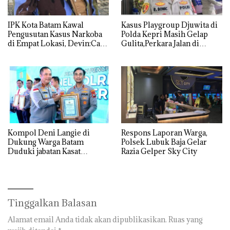
IPK Kota Batam Kawal
Kasus Playgroup Djuwita di
Pengusutan Kasus Narkoba
Polda Kepri Masih Gelap
di Empat Lokasi, Devin:Cari
Gulita,Perkara Jalan di
dan Usut tuntas Siapa Aktor
Tempat
Utamanya
Kompol Deni Langie di
Respons Laporan Warga,
Dukung Warga Batam
Polsek Lubuk Baja Gelar
Duduki jabatan Kasat
Razia Gelper Sky City
Reskrim Polresta Barelang
Tinggalkan Balasan
Alamat email Anda tidak akan dipublikasikan.
Ruas yang