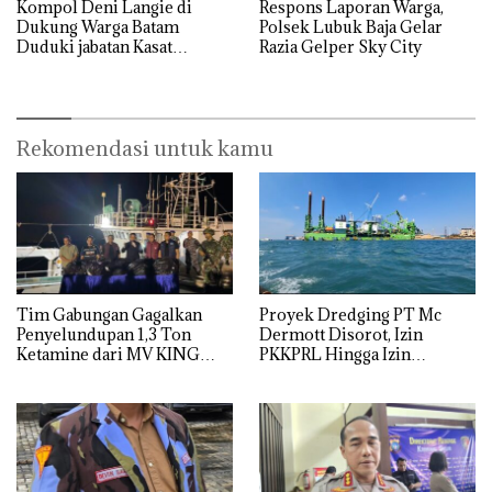
Kompol Deni Langie di
Respons Laporan Warga,
Dukung Warga Batam
Polsek Lubuk Baja Gelar
Duduki jabatan Kasat
Razia Gelper Sky City
Reskrim Polresta Barelang
Rekomendasi untuk kamu
Tim Gabungan Gagalkan
Proyek Dredging PT Mc
Penyelundupan 1,3 Ton
Dermott Disorot, Izin
Ketamine dari MV KING
PKKPRL Hingga Izin
Lingkungan Dipertanyakan