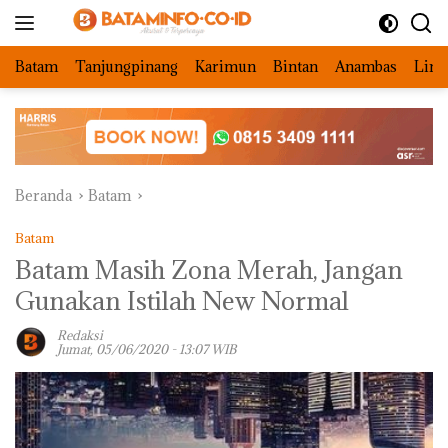
Langsung
ke
konten
Batam
Tanjungpinang
Karimun
Bintan
Anambas
Ling
Beranda
Batam
Batam
Batam Masih Zona Merah, Jangan
Gunakan Istilah New Normal
Redaksi
Jumat, 05/06/2020 - 13:07 WIB