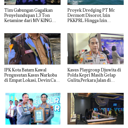
Tim Gabungan Gagalkan
Proyek Dredging PT Mc
Penyelundupan 1,3 Ton
Dermott Disorot, Izin
Ketamine dari MV KING
PKKPRL Hingga Izin
Lingkungan Dipertanyakan
IPK Kota Batam Kawal
Kasus Playgroup Djuwita di
Pengusutan Kasus Narkoba
Polda Kepri Masih Gelap
di Empat Lokasi, Devin:Cari
Gulita,Perkara Jalan di
dan Usut tuntas Siapa Aktor
Tempat
Utamanya