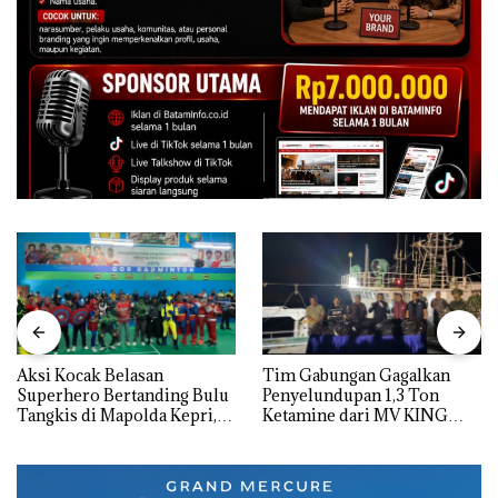
Aksi Kocak Belasan
Tim Gabungan Gagalkan
Superhero Bertanding Bulu
Penyelundupan 1,3 Ton
Tangkis di Mapolda Kepri,
Ketamine dari MV KING
Sambut HUT RI Ke-81