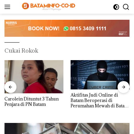
Langsung
ke
konten
Cukai Rokok
Aktifitas Judi Online di
Carolein Dituntut 3 Tahun
Batam Beroperasi di
Penjara di PN Batam
Perumahan Mewah di Batam
Center