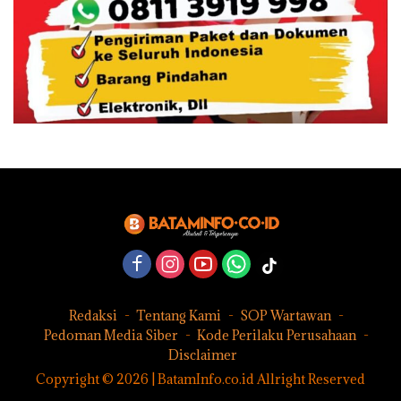
Redaksi
Tentang Kami
SOP Wartawan
Pedoman Media Siber
Kode Perilaku Perusahaan
Disclaimer
Copyright © 2026 | BatamInfo.co.id Allright Reserved