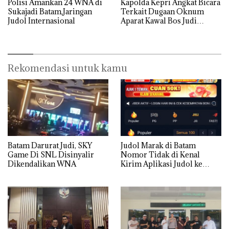
Polisi Amankan 24 WNA di
‎Kapolda Kepri Angkat Bicara
Sukajadi Batam,Jaringan
Terkait Dugaan Oknum
Judol Internasional
Aparat Kawal Bos Judi
Online di Batam
Rekomendasi untuk kamu
Batam Darurat Judi, SKY
Judol Marak di Batam
Game Di SNL Disinyalir
Nomor Tidak di Kenal
Dikendalikan WNA
Kirim Aplikasi Judol ke
Whatsapp Warga Batam