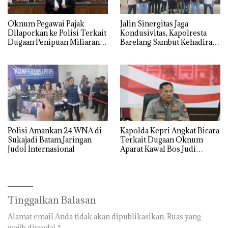
Oknum Pegawai Pajak
Jalin Sinergitas Jaga
Dilaporkan ke Polisi Terkait
Kondusivitas, Kapolresta
Dugaan Penipuan Miliaran
Barelang Sambut Kehadiran
Rupiah
Tokoh Pemuda Indonesia
Timur
Polisi Amankan 24 WNA di
‎Kapolda Kepri Angkat Bicara
Sukajadi Batam,Jaringan
Terkait Dugaan Oknum
Judol Internasional
Aparat Kawal Bos Judi
Online di Batam
Tinggalkan Balasan
Alamat email Anda tidak akan dipublikasikan.
Ruas yang
wajib ditandai
*