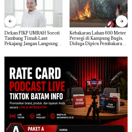
Dekan FIKP UMRAH Soroti
Kebakaran Lahan 600 Meter
Tambang Timah Laut
Persegi di Kampung Bugis,
Pekajang: Jangan Langsung
Diduga Dipicu Pembakaran
Bicara Kerugian, Buktikan
Sampah
Dulu Kerusakan
Lingkungannya