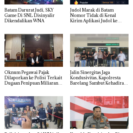
Batam Darurat Judi, SKY
Judol Marak di Batam
Game Di SNL Disinyalir
Nomor Tidak di Kenal
Dikendalikan WNA
Kirim Aplikasi Judol ke
Whatsapp Warga Batam
Oknum Pegawai Pajak
Jalin Sinergitas Jaga
Dilaporkan ke Polisi Terkait
Kondusivitas, Kapolresta
Dugaan Penipuan Miliaran
Barelang Sambut Kehadiran
Rupiah
Tokoh Pemuda Indonesia
Timur