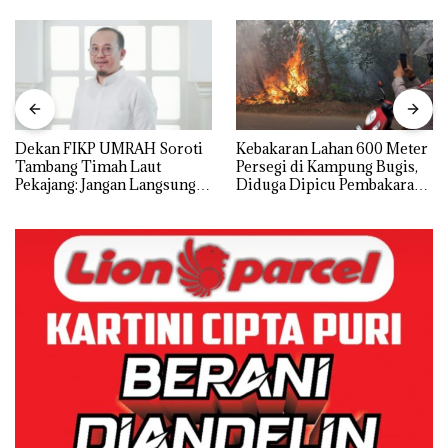
Dekan FIKP UMRAH Soroti
Kebakaran Lahan 600 Meter
Tambang Timah Laut
Persegi di Kampung Bugis,
Pekajang: Jangan Langsung
Diduga Dipicu Pembakaran
Bicara Kerugian, Buktikan
Sampah
Dulu Kerusakan
Lingkungannya