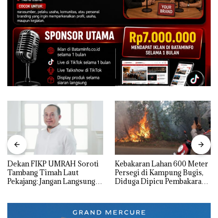
Dekan FIKP UMRAH Soroti
Kebakaran Lahan 600 Meter
Tambang Timah Laut
Persegi di Kampung Bugis,
Pekajang: Jangan Langsung
Diduga Dipicu Pembakaran
Bicara Kerugian, Buktikan
Sampah
Dulu Kerusakan
Lingkungannya