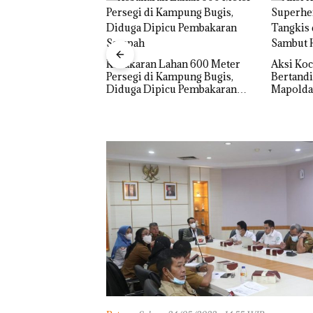
Lahan 600 Meter
Aksi Kocak Belasan Superhero
Kampung Bugis,
Bertanding Bulu Tangkis di
Tim Gabungan
icu Pembakaran
Mapolda Kepri, Sambut HUT
Penyelu
RI Ke-81
Ketamin
Bisnis Wholesa