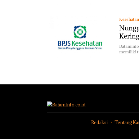
Kesehatan
Nungg
Kerin
Bataminfo.
memiliki 
Redaksi
Tentang Ka