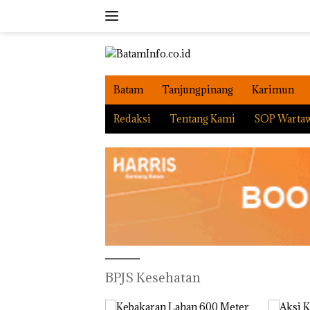
Langsung
ke
konten
Batam
Tanjungpinang
Karimun
Redaksi
Tentang Kami
SOP Warta
BPJS Kesehatan