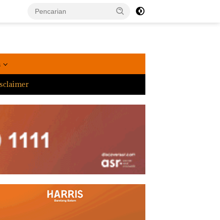
a
sclaimer