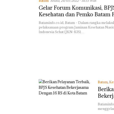
Batam
Selasa, 24/05/2022 - 14:55 WIB
Network Catat
Pertumbuhan
Gelar Forum Komunikasi, BPJ
Pendapatan Seb
Kesehatan dan Pemko Batam 
12,7% Secara
Tahunan
Pemenuhan Kuota Penerima 
Bataminfo.co.id, Batam – Dalam rangka melakuk
Iuran
pelaksanaan program Jaminan Kesehatan Nasi
Indonesia Sehat (JKN-KIS)…
Kejari Natuna
Tetapkan Kades
Selaut Nonakti
sebagai Tersan
Korupsi APBDe
Batam
,
Ke
Negara Rugi Rp
Berika
Juta
Bekerj
Bataminfo
menggelar