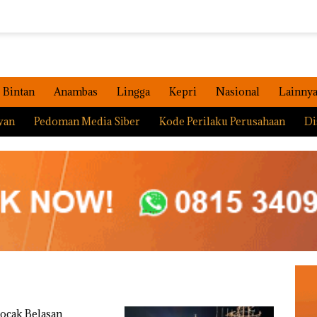
Bintan
Anambas
Lingga
Kepri
Nasional
Lainny
wan
Pedoman Media Siber
Kode Perilaku Perusahaan
Di