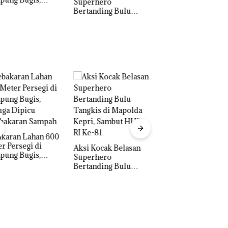
erhero
Gagalkan
Dua Orang
anding Bulu
Penyelundupan 1,3
Diamankan Akibat
kis di Mapolda
Ton Ketamine dari
Nekat Simpan Vap
ri, Sambut HUT
MV KING SUN di
Berisi Narkoba da
e-81
Kulkas, Kapolsek:
Diedarkan dengan
Harga 2,5
 Kocak Belasan
Tim Gabungan
erhero
Gagalkan
Dua Orang
anding Bulu
Penyelundupan 1,3
Diamankan Akibat
kis di Mapolda
Ton Ketamine dari
Nekat Simpan Vap
ri, Sambut HUT
MV KING SUN di
Berisi Narkoba da
e-81
Kulkas, Kapolsek:
Diedarkan dengan
Harga 2,5