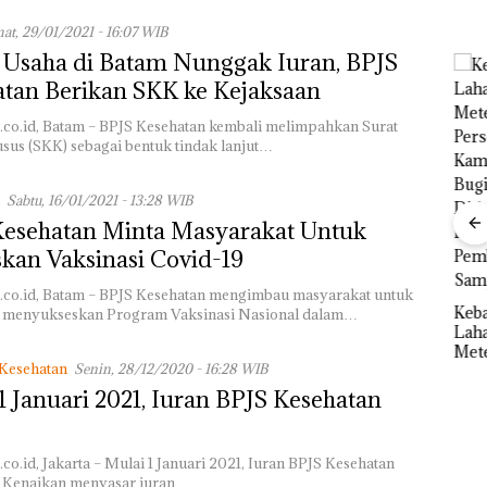
at, 29/01/2021 - 16:07 WIB
 Usaha di Batam Nunggak Iuran, BPJS
tan Berikan SKK ke Kejaksaan
.co.id, Batam – BPJS Kesehatan kembali melimpahkan Surat
ang
sus (SKK) sebagai bentuk tindak lanjut…
nkan
 Nekat
 Vape
Sabtu, 16/01/2021 - 13:28 WIB
Kesehatan Minta Masyarakat Untuk
ba
kan Vaksinasi Covid-19
ek:
Aksi
.co.id, Batam – BPJS Kesehatan mengimbau masyarakat untuk
kan
Bela
Rayakan
Kebakaran
ta menyukseskan Program Vaksinasi Nasional dalam…
Sup
Semangat
Lahan 600
Kejari
,5
Ber
Kemerdekaa
Meter
Natuna
Bulu
Kesehatan
Senin, 28/12/2020 - 16:28 WIB
n dengan
Persegi di
Tetapkan
di 
“Flavours of
Kampung
1 Januari 2021, Iuran BPJS Kesehatan
Kades Selaut
Kepr
Nusantara”
Bugis,
Nonaktif
Sam
di Grand
Diduga
sebagai
RI K
Mercure
Dipicu
Tersangka
co.id, Jakarta – Mulai 1 Januari 2021, Iuran BPJS Kesehatan
Batam
Pembakaran
Korupsi
. Kenaikan menyasar iuran…