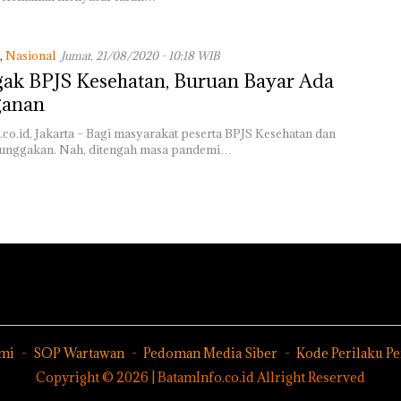
Centre
Sampah
APBDes,
Negara Rugi
Rp533 Juta
,
Nasional
Jumat, 21/08/2020 - 10:18 WIB
ak BPJS Kesehatan, Buruan Bayar Ada
ganan
co.id, Jakarta – Bagi masyarakat peserta BPJS Kesehatan dan
tunggakan. Nah, ditengah masa pandemi…
mi
SOP Wartawan
Pedoman Media Siber
Kode Perilaku P
Copyright © 2026 | BatamInfo.co.id Allright Reserved