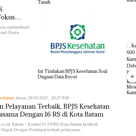
Sup
Tanah
Perayaan Ulang
Diduga Dipicu
Bert
Tahun ke-24 HARRIS
S
Pembakaran Sampah
esar
Tang
Resort Waterfront
Fokus
Kep
Batam Gelar
RI K
Bantuan
Giveaway Spesial dan
an optimalisasi
Diskon Menginap
onal-Kartu
24%
Ini Tindakan BPJS Kesehatan Soal
Rayakan Semangat
Dugaan Data Bocor
Kemerdekaan dengan
Kebakaran Lahan 600
f
“Flavours of
Meter Persegi di
Aksi
gka
Nusantara” di Grand
Kampung Bugis,
Sup
s,
Mercure Batam
sehatan
Diduga Dipicu
Jumat, 29/01/2021 - 20:27 WIB
Bert
533
Centre
Pembakaran Sampah
Tang
n Pelayanan Terbaik, BPJS Kesehatan
Kep
asama Dengan 16 RS di Kota Batam
RI K
.co.id, Batam – Komisi IV DPRD Kota Batam kembali
 Rapat Dengar Pendapat terkait pelayanan…