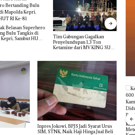
Kejar
Selau
 Gagalkan
Dua Orang Diamankan Akibat
Ters
ndupan 1,3 Ton
Nekat Simpan Vape Berisi
Negar
e dari MV KING SUN
Narkoba dalam Kulkas,
Kapolsek: Diedarkan dengan
Harga 2,5
Kebakaran Lahan 600
Inpres Jokowi, BPJS Jadi Syarat Urus
Meter Persegi di
le
Aksi
SIM, STNK, Naik Haji Hinga Jual Beli
Kampung Bugis,