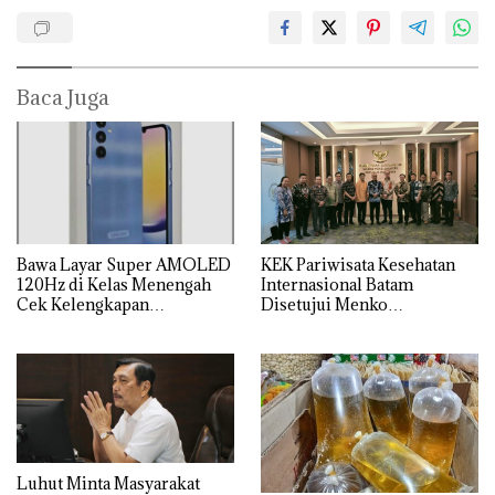
Baca Juga
Bawa Layar Super AMOLED
KEK Pariwisata Kesehatan
120Hz di Kelas Menengah
Internasional Batam
Cek Kelengkapan
Disetujui Menko
Spesifikasi Samsung Galaxy
Perekonomian, BP Batam
A25
Targetkan Investasi Rp 6,91
triliun
Luhut Minta Masyarakat