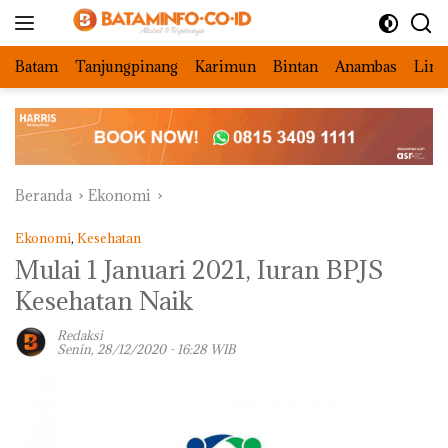
Langsung
ke
konten
Batam
Tanjungpinang
Karimun
Bintan
Anambas
Ling
Beranda
Ekonomi
Ekonomi
,
Kesehatan
Mulai 1 Januari 2021, Iuran BPJS
Kesehatan Naik
Redaksi
Senin, 28/12/2020 - 16:28 WIB