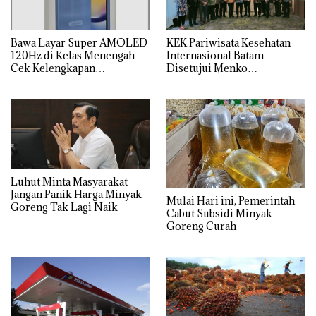
Bawa Layar Super AMOLED
KEK Pariwisata Kesehatan
120Hz di Kelas Menengah
Internasional Batam
Cek Kelengkapan
Disetujui Menko
Spesifikasi Samsung Galaxy
Perekonomian, BP Batam
A25
Targetkan Investasi Rp 6,91
triliun
Luhut Minta Masyarakat
Jangan Panik Harga Minyak
Mulai Hari ini, Pemerintah
Goreng Tak Lagi Naik
Cabut Subsidi Minyak
Goreng Curah