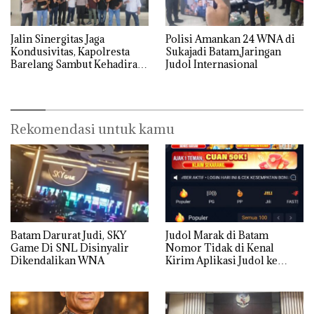
Jalin Sinergitas Jaga
Polisi Amankan 24 WNA di
Kondusivitas, Kapolresta
Sukajadi Batam,Jaringan
Barelang Sambut Kehadiran
Judol Internasional
Tokoh Pemuda Indonesia
Timur
Rekomendasi untuk kamu
Batam Darurat Judi, SKY
Judol Marak di Batam
Game Di SNL Disinyalir
Nomor Tidak di Kenal
Dikendalikan WNA
Kirim Aplikasi Judol ke
Whatsapp Warga Batam