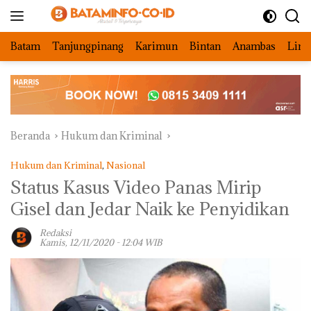
Langsung
ke
konten
Batam
Tanjungpinang
Karimun
Bintan
Anambas
Ling
Beranda
Hukum dan Kriminal
Hukum dan Kriminal
,
Nasional
Status Kasus Video Panas Mirip
Gisel dan Jedar Naik ke Penyidikan
Redaksi
Kamis, 12/11/2020 - 12:04 WIB