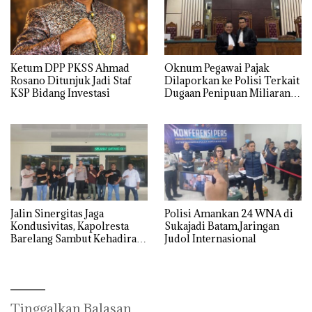
Ketum DPP PKSS Ahmad
Oknum Pegawai Pajak
Rosano Ditunjuk Jadi Staf
Dilaporkan ke Polisi Terkait
KSP Bidang Investasi
Dugaan Penipuan Miliaran
Rupiah
Jalin Sinergitas Jaga
Polisi Amankan 24 WNA di
Kondusivitas, Kapolresta
Sukajadi Batam,Jaringan
Barelang Sambut Kehadiran
Judol Internasional
Tokoh Pemuda Indonesia
Timur
Tinggalkan Balasan