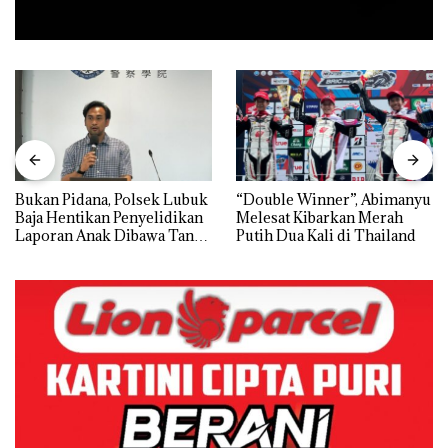
Bukan Pidana, Polsek Lubuk
“Double Winner”, Abimanyu
Baja Hentikan Penyelidikan
Melesat Kibarkan Merah
Laporan Anak Dibawa Tanpa
Putih Dua Kali di Thailand
Izin: Murni Sengketa Hak
Asuh!