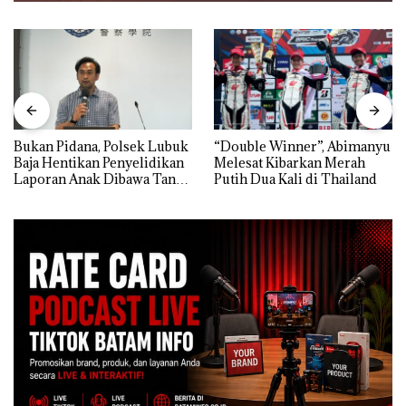
Bukan Pidana, Polsek Lubuk
“Double Winner”, Abimanyu
Baja Hentikan Penyelidikan
Melesat Kibarkan Merah
Laporan Anak Dibawa Tanpa
Putih Dua Kali di Thailand
Izin: Murni Sengketa Hak
Asuh!