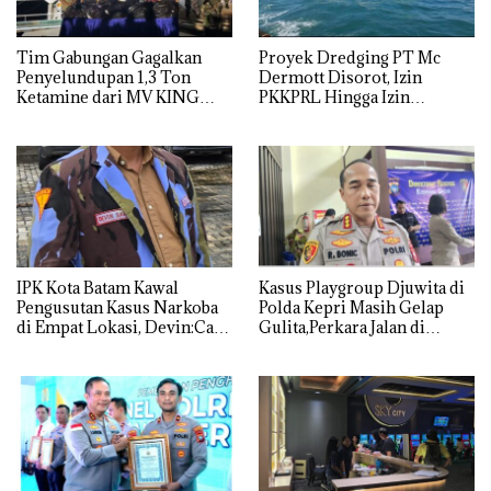
Tim Gabungan Gagalkan
Proyek Dredging PT Mc
Penyelundupan 1,3 Ton
Dermott Disorot, Izin
Ketamine dari MV KING
PKKPRL Hingga Izin
Lingkungan Dipertanyakan
IPK Kota Batam Kawal
Kasus Playgroup Djuwita di
Pengusutan Kasus Narkoba
Polda Kepri Masih Gelap
di Empat Lokasi, Devin:Cari
Gulita,Perkara Jalan di
dan Usut tuntas Siapa Aktor
Tempat
Utamanya