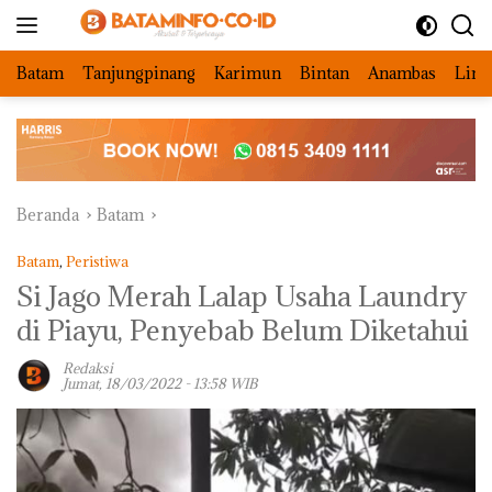
Langsung
ke
konten
Batam
Tanjungpinang
Karimun
Bintan
Anambas
Ling
Beranda
Batam
Batam
,
Peristiwa
Si Jago Merah Lalap Usaha Laundry
di Piayu, Penyebab Belum Diketahui
Redaksi
Jumat, 18/03/2022 - 13:58 WIB