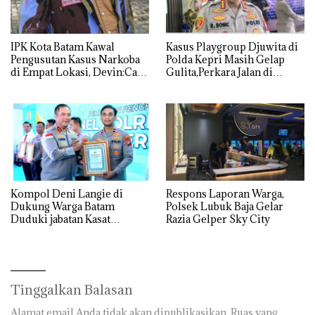
IPK Kota Batam Kawal
Kasus Playgroup Djuwita di
Pengusutan Kasus Narkoba
Polda Kepri Masih Gelap
di Empat Lokasi, Devin:Cari
Gulita,Perkara Jalan di
dan Usut tuntas Siapa Aktor
Tempat
Utamanya
Kompol Deni Langie di
Respons Laporan Warga,
Dukung Warga Batam
Polsek Lubuk Baja Gelar
Duduki jabatan Kasat
Razia Gelper Sky City
Reskrim Polresta Barelang
Tinggalkan Balasan
Alamat email Anda tidak akan dipublikasikan.
Ruas yang