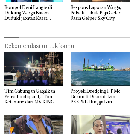
Kompol Deni Langie di
Respons Laporan Warga,
Dukung Warga Batam
Polsek Lubuk Baja Gelar
Duduki jabatan Kasat
Razia Gelper Sky City
Reskrim Polresta Barelang
Rekomendasi untuk kamu
Tim Gabungan Gagalkan
Proyek Dredging PT Mc
Penyelundupan 1,3 Ton
Dermott Disorot, Izin
Ketamine dari MV KING
PKKPRL Hingga Izin
Lingkungan Dipertanyakan