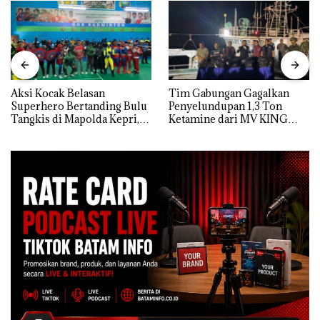
Aksi Kocak Belasan
Tim Gabungan Gagalkan
Superhero Bertanding Bulu
Penyelundupan 1,3 Ton
Tangkis di Mapolda Kepri,
Ketamine dari MV KING
Sambut HUT RI Ke-81