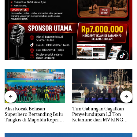
Aksi Kocak Belasan
Tim Gabungan Gagalkan
Superhero Bertanding Bulu
Penyelundupan 1,3 Ton
Tangkis di Mapolda Kepri,
Ketamine dari MV KING
Sambut HUT RI Ke-81