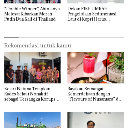
“Double Winner”, Abimanyu
Dekan FIKP UMRAH:
Melesat Kibarkan Merah
Pengelolaan Sedimentasi
Putih Dua Kali di Thailand
Laut di Kepri Harus
Dibuktikan Secara Ilmiah,
Jangan Sampai Bertentangan
dengan Konservasi
Rekomendasi untuk kamu
Kejari Natuna Tetapkan
Rayakan Semangat
Kades Selaut Nonaktif
Kemerdekaan dengan
sebagai Tersangka Korupsi
“Flavours of Nusantara” di
APBDes, Negara Rugi Rp533
Grand Mercure Batam
Juta
Centre