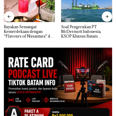
Rayakan Semangat
‎Soal Pengerukan PT
Kemerdekaan dengan
McDermott Indonesia,
“Flavours of Nusantara” di
KSOP Khusus Batam
Grand Mercure Batam
Tegaskan Perizinan Ada di
Centre
BP Batam