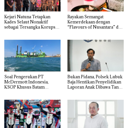
Kejari Natuna Tetapkan
Rayakan Semangat
Kades Selaut Nonaktif
Kemerdekaan dengan
sebagai Tersangka Korupsi
“Flavours of Nusantara” di
APBDes, Negara Rugi Rp533
Grand Mercure Batam
Juta
Centre
‎Soal Pengerukan PT
Bukan Pidana, Polsek Lubuk
McDermott Indonesia,
Baja Hentikan Penyelidikan
KSOP Khusus Batam
Laporan Anak Dibawa Tanpa
Tegaskan Perizinan Ada di
Izin: Murni Sengketa Hak
BP Batam
Asuh!