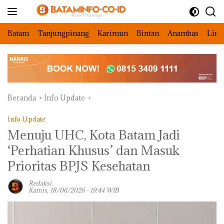
Langsung
ke
konten
Batam
Tanjungpinang
Karimun
Bintan
Anambas
Ling
Beranda
Info Update
Info Update
Menuju UHC, Kota Batam Jadi
‘Perhatian Khusus’ dan Masuk
Prioritas BPJS Kesehatan ‎
Redaksi
Kamis, 18/06/2026 - 19:44 WIB