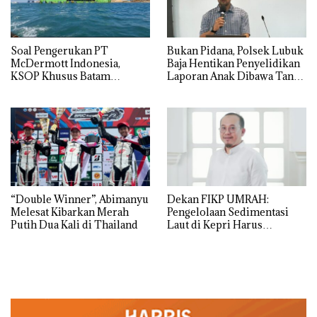
‎Soal Pengerukan PT
Bukan Pidana, Polsek Lubuk
McDermott Indonesia,
Baja Hentikan Penyelidikan
KSOP Khusus Batam
Laporan Anak Dibawa Tanpa
Tegaskan Perizinan Ada di
Izin: Murni Sengketa Hak
BP Batam
Asuh!
“Double Winner”, Abimanyu
Dekan FIKP UMRAH:
Melesat Kibarkan Merah
Pengelolaan Sedimentasi
Putih Dua Kali di Thailand
Laut di Kepri Harus
Dibuktikan Secara Ilmiah,
Jangan Sampai Bertentangan
dengan Konservasi