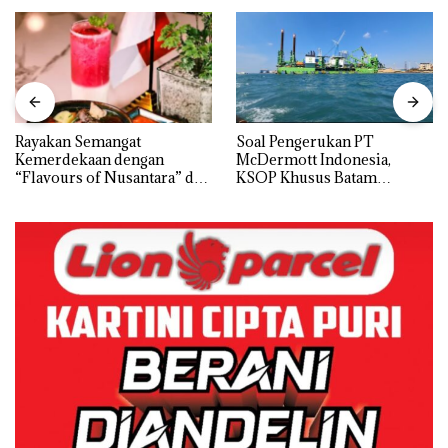
Rayakan Semangat
‎Soal Pengerukan PT
Kemerdekaan dengan
McDermott Indonesia,
“Flavours of Nusantara” di
KSOP Khusus Batam
Grand Mercure Batam
Tegaskan Perizinan Ada di
Centre
BP Batam