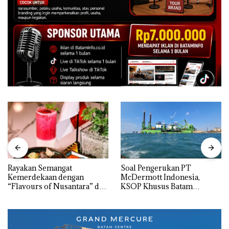
Rayakan Semangat
‎Soal Pengerukan PT
Kemerdekaan dengan
McDermott Indonesia,
“Flavours of Nusantara” di
KSOP Khusus Batam
Grand Mercure Batam
Tegaskan Perizinan Ada di
Centre
BP Batam