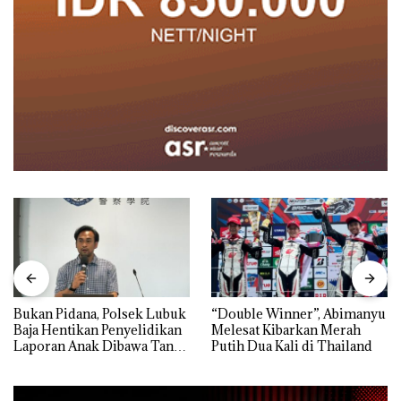
Bukan Pidana, Polsek Lubuk
“Double Winner”, Abimanyu
Baja Hentikan Penyelidikan
Melesat Kibarkan Merah
Laporan Anak Dibawa Tanpa
Putih Dua Kali di Thailand
Izin: Murni Sengketa Hak
Asuh!