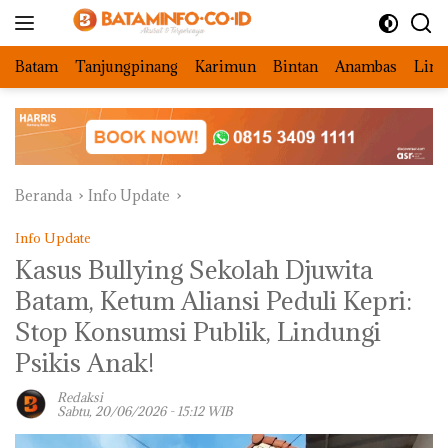
Langsung
ke
konten
Batam
Tanjungpinang
Karimun
Bintan
Anambas
Ling
Beranda
Info Update
Info Update
Kasus Bullying Sekolah Djuwita
Batam, Ketum Aliansi Peduli Kepri:
Stop Konsumsi Publik, Lindungi
Psikis Anak!
Redaksi
Sabtu, 20/06/2026 - 15:12 WIB