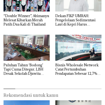
“Double Winner”, Abimanyu
Dekan FIKP UMRAH:
Melesat Kibarkan Merah
Pengelolaan Sedimentasi
Putih Dua Kali di Thailand
Laut di Kepri Harus
Dibuktikan Secara Ilmiah,
Jangan Sampai Bertentangan
dengan Konservasi
Puluhan Tahun ‘Bodong’
Bisnis Wholesale Network
Tapi Cuma Ditegur, LBH
Catat Pertumbuhan
Desak Sekolah Djuwita
Pendapatan Sebesar 12,7%
Batam Segera Ditutup!
Secara Tahunan
Rekomendasi untuk kamu