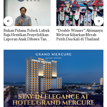
Bukan Pidana, Polsek Lubuk
“Double Winner”, Abimanyu
Baja Hentikan Penyelidikan
Melesat Kibarkan Merah
Laporan Anak Dibawa Tanpa
Putih Dua Kali di Thailand
Izin: Murni Sengketa Hak
Asuh!