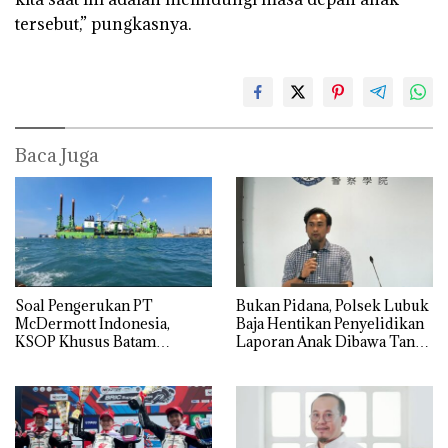
tersebut,” pungkasnya.
Baca Juga
‎Soal Pengerukan PT
Bukan Pidana, Polsek Lubuk
McDermott Indonesia,
Baja Hentikan Penyelidikan
KSOP Khusus Batam
Laporan Anak Dibawa Tanpa
Tegaskan Perizinan Ada di
Izin: Murni Sengketa Hak
BP Batam
Asuh!