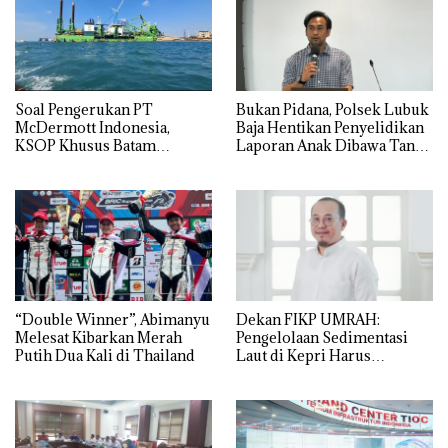
‎Soal Pengerukan PT
Bukan Pidana, Polsek Lubuk
McDermott Indonesia,
Baja Hentikan Penyelidikan
KSOP Khusus Batam
Laporan Anak Dibawa Tanpa
Tegaskan Perizinan Ada di
Izin: Murni Sengketa Hak
BP Batam
Asuh!
“Double Winner”, Abimanyu
Dekan FIKP UMRAH:
Melesat Kibarkan Merah
Pengelolaan Sedimentasi
Putih Dua Kali di Thailand
Laut di Kepri Harus
Dibuktikan Secara Ilmiah,
Jangan Sampai Bertentangan
dengan Konservasi