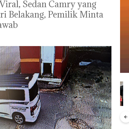
 Viral, Sedan Camry yang
ri Belakang, Pemilik Minta
Jawab
Kejari Natuna
Menteri ATR Nusron
Tetapkan Kades
Wahid Sorot Skandal
Selaut Nonaktif
Jual-Beli Kavling Laut
Ray
sebagai Tersangka
di Batam