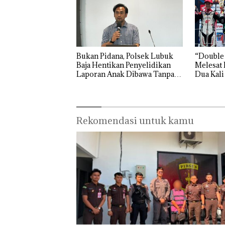
n dengan
“Flavours of
Nusantara”
di Grand
Mercure
Batam
Bukan Pidana, Polsek Lubuk
“Double
Centre
Baja Hentikan Penyelidikan
Melesat 
Laporan Anak Dibawa Tanpa
Dua Kali
Izin: Murni Sengketa Hak
Asuh!
Rekomendasi untuk kamu