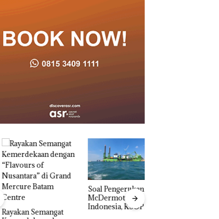
‎Soal Pengerukan PT
Bukan Pidana, Pol
McDermott
Lubuk Baja Hentik
Indonesia, KSOP
Penyelidikan Lap
akan Semangat
Khusus Batam
Anak Dibawa Tanp