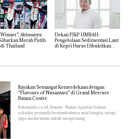
dengan
n d
Konservasi
“Fla
Nus
di G
Mer
Bat
 Winner”, Abimanyu
Dekan FIKP UMRAH:
Cen
Kibarkan Merah Putih
Pengelolaan Sedimentasi Laut
 di Thailand
di Kepri Harus Dibuktikan
Secara Ilmiah, Jangan Sampai
Bertentangan dengan
Konservasi
Rayakan Semangat Kemerdekaan dengan
“Flavours of Nusantara” di Grand Mercure
Batam Centre
Bataminfo.co.id, Batam– Bulan Agustus bukan
sekadar penanda bertambahnya usia bangsa, tetapi
juga momentum untuk mengenang…