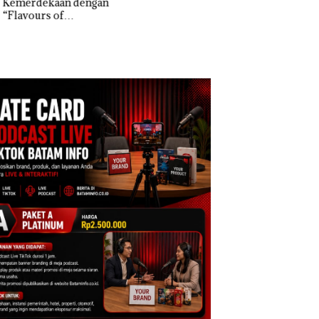
erdekaan dengan
Tegaskan Perizinan
Izin: Murni Sengke
vours of
Ada di BP Batam
Hak Asuh!
ntara” di Grand
cure Batam
tre