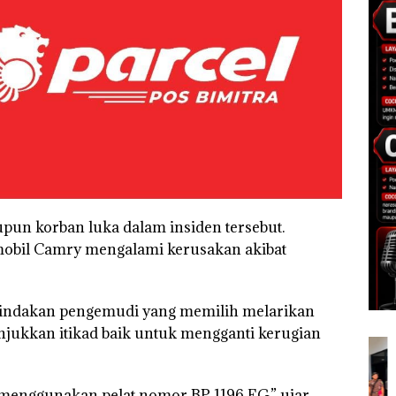
upun korban luka dalam insiden tersebut.
mobil Camry mengalami kerusakan akibat
tindakan pengemudi yang memilih melarikan
unjukkan itikad baik untuk mengganti kerugian
menggunakan pelat nomor BP 1196 EG,” ujar