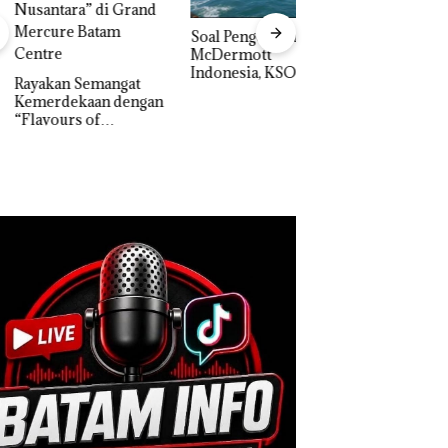
‎Soal Pengerukan PT
Bukan Pidana, Pol
McDermott
Lubuk Baja Hentik
Indonesia, KSOP
Penyelidikan Lap
akan Semangat
Khusus Batam
Anak Dibawa Tanp
erdekaan dengan
Tegaskan Perizinan
Izin: Murni Sengke
vours of
Ada di BP Batam
Hak Asuh!
ntara” di Grand
cure Batam
tre