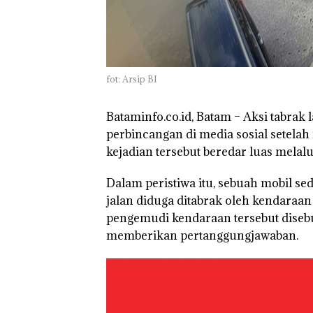
TNI AL Gagalk
Penyelundupan 
Ton Pasir Tima
Ilegal di Lingga,
Disembunyikan
fot: Arsip BI
Bawah Keramb
untuk Diselun
ke Malaysia
Bataminfo.co.id, Batam – Aksi tabrak 
perbincangan di media sosial setel
kejadian tersebut beredar luas melal
Dalam peristiwa itu, sebuah mobil se
jalan diduga ditabrak oleh kendaraan
pengemudi kendaraan tersebut diseb
memberikan pertanggungjawaban.