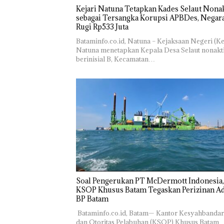
Kejari Natuna Tetapkan Kades Selaut Nonak
sebagai Tersangka Korupsi APBDes, Negar
Rugi Rp533 Juta
Bataminfo.co.id, Natuna – Kejaksaan Negeri (Ke
Natuna menetapkan Kepala Desa Selaut nonakt
berinisial B, Kecamatan…
‎Soal Pengerukan PT McDermott Indonesia,
KSOP Khusus Batam Tegaskan Perizinan Ad
BP Batam
‎ ‎Bataminfo.co.id, Batam— Kantor Kesyahbanda
dan Otoritas Pelabuhan (KSOP) Khusus Batam