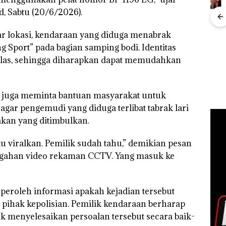
, Sabtu (20/6/2026).
”,
Dekan FIKP UMRAH:
Kejari Natuna
sat
Pengelolaan
Tetapkan Kades
r lokasi, kendaraan yang diduga menabrak
 Putih
Sedimentasi Laut di
Selaut Nonaktif
Ray
iland
Kepri Harus
sebagai Tersangka
g Sport” pada bagian samping bodi. Identitas
Kem
Dibuktikan Secara
Korupsi APBDes,
elas, sehingga diharapkan dapat memudahkan
“Fla
Ilmiah, Jangan Sampai
Negara Rugi Rp533
Nusa
Bertentangan dengan
Juta
Mer
Konservasi
Cen
n juga meminta bantuan masyarakat untuk
gar pengemudi yang diduga terlibat tabrak lari
akan yang ditimbulkan.
 viralkan. Pemilik sudah tahu,” demikian pesan
gahan video rekaman CCTV. Yang masuk ke
diperoleh informasi apakah kejadian tersebut
 pihak kepolisian. Pemilik kendaraan berharap
 menyelesaikan persoalan tersebut secara baik-