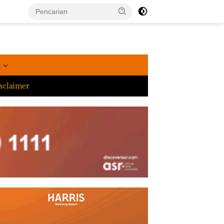
a
sclaimer