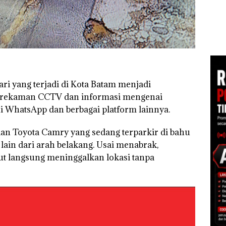
Kem
Korupsi APBDes,
“Fla
Negara Rugi Rp533
an
Nusa
Juta
1,6
Mer
h
Cen
 di
ah
dupkan
lari yang terjadi di Kota Batam menjadi
ah rekaman CCTV dan informasi mengenai
ui WhatsApp dan berbagai platform lainnya.
dan Toyota Camry yang sedang terparkir di bahu
 lain dari arah belakang. Usai menabrak,
ut langsung meninggalkan lokasi tanpa