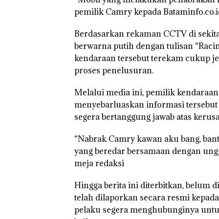
pemilik Camry kepada Bataminfo.co.id
“Double Winner
Abimanyu Mele
Berdasarkan rekaman CCTV di sekita
Kibarkan Merah
Dua Kali di Tha
berwarna putih dengan tulisan “Racin
kendaraan tersebut terekam cukup j
proses penelusuran.
Melalui media ini, pemilik kendaraa
menyebarluaskan informasi tersebut a
segera bertanggung jawab atas kerus
“Nabrak Camry kawan aku bang, bantu
yang beredar bersamaan dengan ung
meja redaksi
Hingga berita ini diterbitkan, belum 
telah dilaporkan secara resmi kepada
pelaku segera menghubunginya untuk