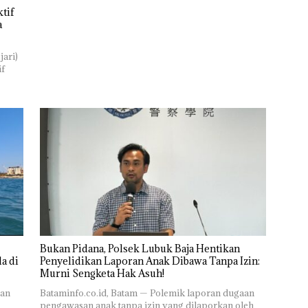
tif
a
jari)
if
Bukan Pidana, Polsek Lubuk Baja Hentikan
a di
Penyelidikan Laporan Anak Dibawa Tanpa Izin:
Murni Sengketa Hak Asuh!
ran
Bataminfo.co.id, Batam — Polemik laporan dugaan
pengawasan anak tanpa izin yang dilaporkan oleh