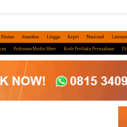
Bintan
Anambas
Lingga
Kepri
Nasional
Lainny
wan
Pedoman Media Siber
Kode Perilaku Perusahaan
Di