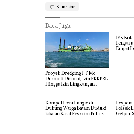
Komentar
Baca Juga
IPK Kota
Pengusut
Empat Lo
Usut tun
Utaman
Proyek Dredging PT Mc
Dermott Disorot, Izin PKKPRL
Hingga Izin Lingkungan
Dipertanyakan
‎Soal
Pengerukan
PT
Kompol Deni Langie di
Respons
McDermott
Dukung Warga Batam Duduki
Polsek L
Indonesia,
jabatan Kasat Reskrim Polresta
Gelper S
KSOP
Barelang
Khusus
Batam
Tegaskan