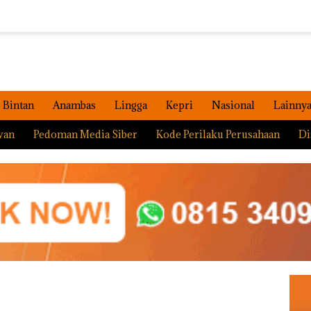
Bintan
Anambas
Lingga
Kepri
Nasional
Lainny
wan
Pedoman Media Siber
Kode Perilaku Perusahaan
Di