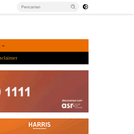
a
sclaimer