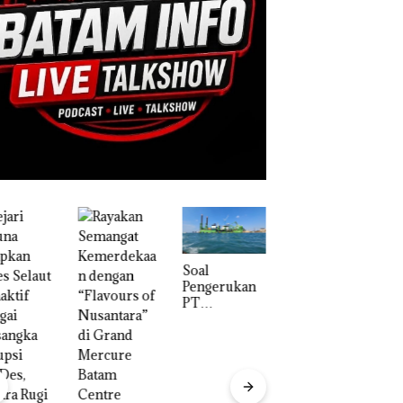
‎Soal
Pengerukan
PT
McDermott
Indonesia,
KSOP
Khusus
“Double
Batam
Winner”,
Tegaskan