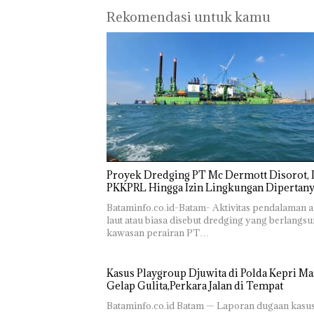
Perizinan
Rayakan
Rekomendasi untuk kamu
Ada di BP
Semangat
Batam
Kemerdekaa
Bukan
n dengan
Pidana,
“Flavours of
Polsek
Nusantara”
Lubuk 
di Grand
Hentik
Mercure
Penyel
Batam
Lapora
Centre
Anak D
Tanpa I
Murni
Sengke
Proyek Dredging PT Mc Dermott Disorot, I
Hak As
PKKPRL Hingga Izin Lingkungan Dipertan
Bataminfo.co.id-Batam- Aktivitas pendalaman a
laut atau biasa disebut dredging yang berlangsu
kawasan perairan PT…
Kasus Playgroup Djuwita di Polda Kepri Ma
Gelap Gulita,Perkara Jalan di Tempat
Bataminfo.co.id Batam — Laporan dugaan kasu