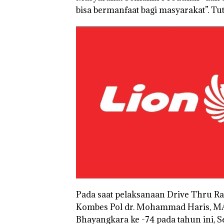
bisa bermanfaat bagi masyarakat”. Tu
Pada saat pelaksanaan Drive Thru Rap
Kombes Pol dr. Mohammad Haris, M
Bhayangkara ke -74 pada tahun ini, S