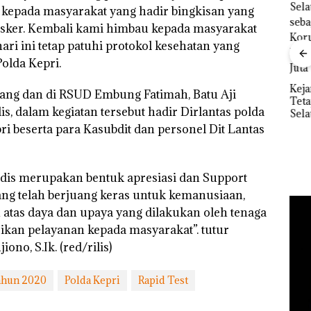
ga kepada masyarakat yang hadir bingkisan yang
Masker. Kembali kami himbau kepada masyarakat
”,
ri ini tetap patuhi protokol kesehatan yang
sat
Polda Kepri.
 Putih
Ray
iland
Kem
Kejari Natuna
pang dan di RSUD Embung Fatimah, Batu Aji
“Fla
Tetapkan Kades
Dekan FIKP UMRAH:
is, dalam kegiatan tersebut hadir Dirlantas polda
Nusa
Selaut Nonaktif
Pengelolaan
Mer
sebagai Tersangka
ri beserta para Kasubdit dan personel Dit Lantas
Sedimentasi Laut di
Cen
Korupsi APBDes,
Kepri Harus
Negara Rugi Rp533
Dibuktikan Secara
Juta
Ilmiah, Jangan Sampai
medis merupakan bentuk apresiasi dan Support
Bertentangan dengan
Konservasi
ang telah berjuang keras untuk kemanusiaan,
atas daya dan upaya yang dilakukan oleh tenaga
ikan pelayanan kepada masyarakat”. tutur
no, S.Ik. (red/rilis)
ahun 2020
Polda Kepri
Rapid Test