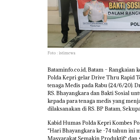
TNI AL Gagalk
Penyelundupan 
Ton Pasir Tima
Ilegal di Lingga,
Disembunyikan
Bawah Keramb
untuk Diselun
Foto : istimewa
ke Malaysia
Bataminfo.co.id, Batam
– Rangkaian k
Polda Kepri gelar Drive Thru Rapid Te
tenaga Medis pada Rabu (24/6/20). Dr
RS. Bhayangkara dan Bakti Sosial un
kepada para tenaga medis yang menj
dilaksanakan di RS. BP Batam, Sekup
Kabid Humas Polda Kepri Kombes Pol H
“Hari Bhayangkara ke -74 tahun ini
Masyarakat Semakin Produktif* dan s