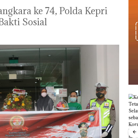
ngkara ke 74, Polda Kepri
Bakti Sosial
Menteri ATR Nusron
Wahid Sorot Skandal
Jual-Beli Kavling Laut