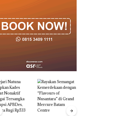
‎Soal Pengerukan PT
McDermott
Indonesia, KSOP