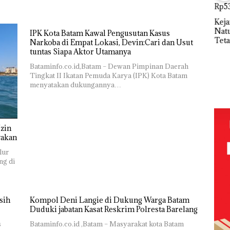
Abimanyu
Ray
Melesat
Sem
Kejari
Kibarkan
Kem
Natuna
IPK Kota Batam Kawal Pengusutan Kasus
Merah Putih
n d
Tetapkan
Narkoba di Empat Lokasi, Devin:Cari dan Usut
Dua Kali di
“Fla
Kades Selaut
tuntas Siapa Aktor Utamanya
Thailand
Nus
Nonaktif
Baja
di G
Bataminfo.co.id,Batam – Dewan Pimpinan Daerah
Dekan FIKP
sebagai
an
Mer
Tingkat II Ikatan Pemuda Karya (IPK) Kota Batam
UMRAH:
Tersangka
idikan
Bat
menyatakan dukungannya…
Pengelolaan
Korupsi
n
Cen
Sedimentasi
APBDes,
ibawa
Laut di Kepri
Negara Rugi
zin:
Harus
Rp533 Juta
Dibuktikan
ta
zin
Secara
uh!
yakan
Ilmiah,
Jangan
lur
Sampai
ng di
Bertentangan
dengan
Konservasi
sih
Kompol Deni Langie di Dukung Warga Batam
Duduki jabatan Kasat Reskrim Polresta Barelang
s
Bataminfo.co.id ,Batam – Masyarakat kota Batam