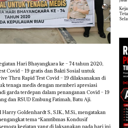
Ray
di Batam
Kem
Kejari Natuna
“Fla
Tetapkan Kades
an
Nusa
Selaut Nonaktif
1,6
Mer
sebagai Tersangka
h
Cen
Korupsi APBDes,
Negara Rugi Rp533
 di
Juta
ah
dupkan
egiatan Hari Bhayangkara ke – 74 tahun 2020,
st Covid – 19 gratis dan Bakti Sosial untuk
ive Thru Rapid Test Covid – 19 dilaksanakan di
tuk tenaga medis dengan memberi apresiasi
adi garda terdepan dalam penanganan Covid – 19
ang dan RSUD Embung Fatimah, Batu Aji.
arry Goldenhardt S., S.IK., M.Si., mengatakan
 mengangkat tema *Kamtibmas Kondusif
emoga kegiatan yang di laksanakan pada hari ini