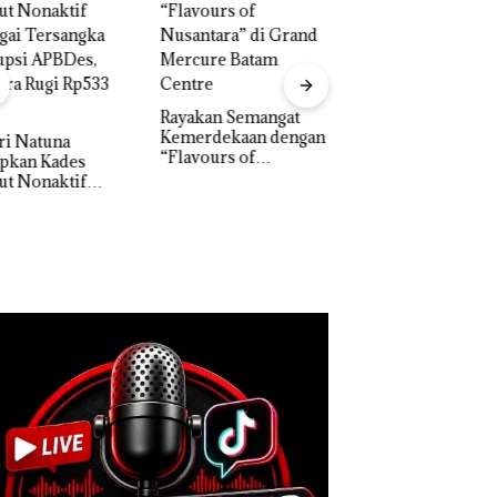
‎Soal Pengerukan PT
McDermott
Indonesia, KSOP
akan Semangat
Khusus Batam
erdekaan dengan
Bukan Pidana, Pol
Tegaskan Perizinan
vours of
Lubuk Baja Hentik
Ada di BP Batam
ntara” di Grand
Penyelidikan Lap
cure Batam
Anak Dibawa Tanp
tre
Izin: Murni Sengke
Hak Asuh!