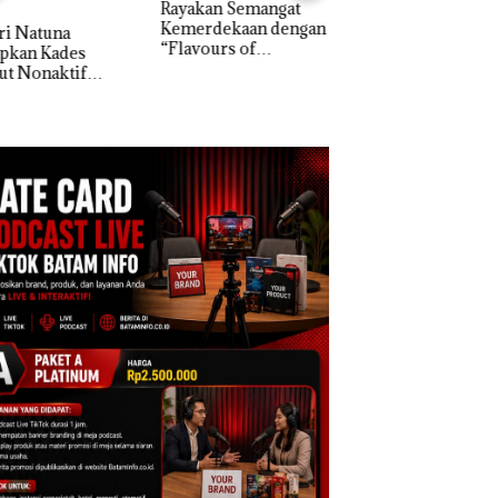
akan Semangat
Khusus Batam
erdekaan dengan
Bukan Pidana, Pol
Tegaskan Perizinan
vours of
Lubuk Baja Hentik
Ada di BP Batam
ntara” di Grand
Penyelidikan Lap
cure Batam
Anak Dibawa Tanp
tre
Izin: Murni Sengke
Hak Asuh!