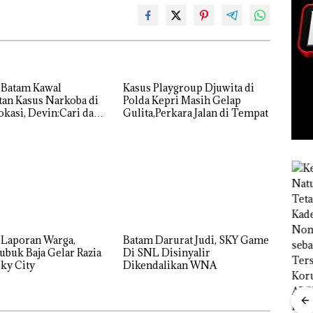
 Batam Kawal
Kasus Playgroup Djuwita di
an Kasus Narkoba di
Polda Kepri Masih Gelap
kasi, Devin:Cari dan
Gulita,Perkara Jalan di Tempat
tas Siapa Aktor
ya
 Laporan Warga,
Batam Darurat Judi, SKY Game
ubuk Baja Gelar Razia
Di SNL Disinyalir
ky City
Dikendalikan WNA
“Double
Winner”,