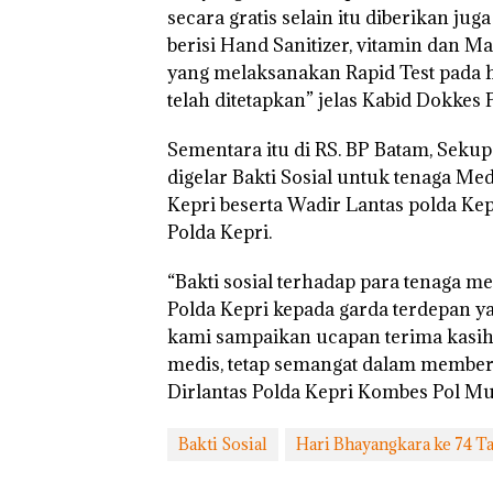
secara gratis selain itu diberikan ju
berisi Hand Sanitizer, vitamin dan 
“Double Winner
yang melaksanakan Rapid Test pada ha
Abimanyu Mele
telah ditetapkan” jelas Kabid Dokkes 
Kibarkan Merah
Dua Kali di Tha
Sementara itu di RS. BP Batam, Seku
digelar Bakti Sosial untuk tenaga Med
Kepri beserta Wadir Lantas polda Kep
Polda Kepri.
“Bakti sosial terhadap para tenaga 
Polda Kepri kepada garda terdepan y
kami sampaikan ucapan terima kasih 
medis, tetap semangat dalam member
Dirlantas Polda Kepri Kombes Pol Mujio
Bakti Sosial
Hari Bhayangkara ke 74 T