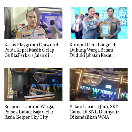
Utamanya
Kasus Playgroup Djuwita di
Kompol Deni Langie di
Polda Kepri Masih Gelap
Dukung Warga Batam
Gulita,Perkara Jalan di
Duduki jabatan Kasat
Tempat
Reskrim Polresta Barelang
Respons Laporan Warga,
Batam Darurat Judi, SKY
Polsek Lubuk Baja Gelar
Game Di SNL Disinyalir
Razia Gelper Sky City
Dikendalikan WNA