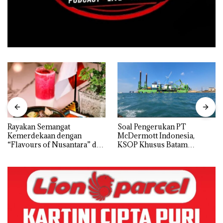
Rayakan Semangat
‎Soal Pengerukan PT
Kemerdekaan dengan
McDermott Indonesia,
“Flavours of Nusantara” di
KSOP Khusus Batam
Grand Mercure Batam
Tegaskan Perizinan Ada di
Centre
BP Batam