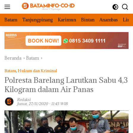
Langsung
ke
konten
Batam
Tanjungpinang
Karimun
Bintan
Anambas
Ling
Beranda
Batam
Batam
,
Hukum dan Kriminal
Polresta Barelang Larutkan Sabu 4,3
Kilogram dalam Air Panas
Redaksi
Jumat, 27/11/2020 - 11:45 WIB