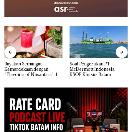
Rayakan Semangat
‎Soal Pengerukan PT
Kemerdekaan dengan
McDermott Indonesia,
“Flavours of Nusantara” di
KSOP Khusus Batam
Grand Mercure Batam
Tegaskan Perizinan Ada di
Centre
BP Batam