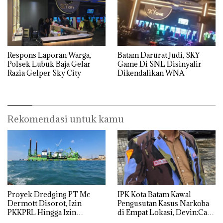
Respons Laporan Warga,
Batam Darurat Judi, SKY
Polsek Lubuk Baja Gelar
Game Di SNL Disinyalir
Razia Gelper Sky City
Dikendalikan WNA
Rekomendasi untuk kamu
Proyek Dredging PT Mc
IPK Kota Batam Kawal
Dermott Disorot, Izin
Pengusutan Kasus Narkoba
PKKPRL Hingga Izin
di Empat Lokasi, Devin:Cari
Lingkungan Dipertanyakan
dan Usut tuntas Siapa Aktor