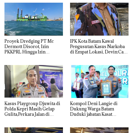
Proyek Dredging PT Mc
IPK Kota Batam Kawal
Dermott Disorot, Izin
Pengusutan Kasus Narkoba
PKKPRL Hingga Izin
di Empat Lokasi, Devin:Cari
Lingkungan Dipertanyakan
dan Usut tuntas Siapa Aktor
Utamanya
Kasus Playgroup Djuwita di
Kompol Deni Langie di
Polda Kepri Masih Gelap
Dukung Warga Batam
Gulita,Perkara Jalan di
Duduki jabatan Kasat
Tempat
Reskrim Polresta Barelang