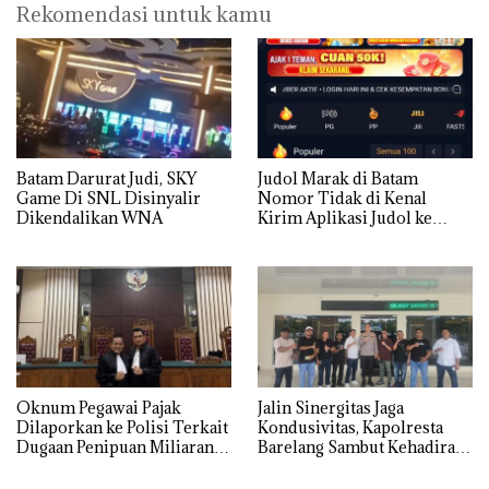
Rekomendasi untuk kamu
Batam Darurat Judi, SKY
Judol Marak di Batam
Game Di SNL Disinyalir
Nomor Tidak di Kenal
Dikendalikan WNA
Kirim Aplikasi Judol ke
Whatsapp Warga Batam
Oknum Pegawai Pajak
Jalin Sinergitas Jaga
Dilaporkan ke Polisi Terkait
Kondusivitas, Kapolresta
Dugaan Penipuan Miliaran
Barelang Sambut Kehadiran
Rupiah
Tokoh Pemuda Indonesia
Timur