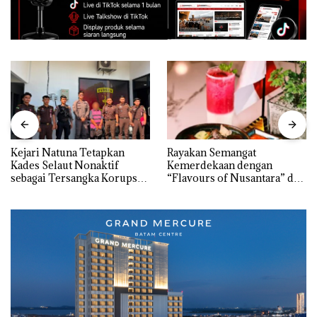
Kejari Natuna Tetapkan
Rayakan Semangat
Kades Selaut Nonaktif
Kemerdekaan dengan
sebagai Tersangka Korupsi
“Flavours of Nusantara” di
APBDes, Negara Rugi Rp533
Grand Mercure Batam
Juta
Centre