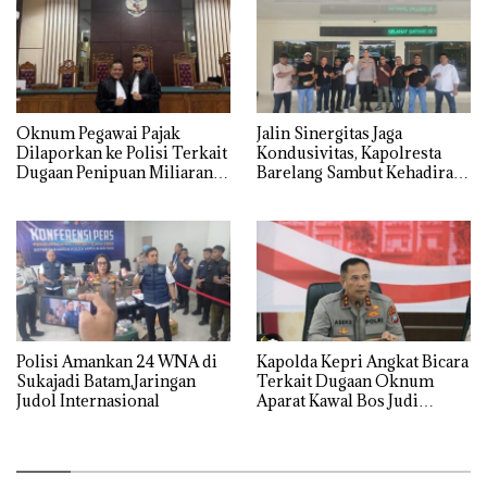
Oknum Pegawai Pajak
Jalin Sinergitas Jaga
Dilaporkan ke Polisi Terkait
Kondusivitas, Kapolresta
Dugaan Penipuan Miliaran
Barelang Sambut Kehadiran
Rupiah
Tokoh Pemuda Indonesia
Timur
Polisi Amankan 24 WNA di
‎Kapolda Kepri Angkat Bicara
Sukajadi Batam,Jaringan
Terkait Dugaan Oknum
Judol Internasional
Aparat Kawal Bos Judi
Online di Batam