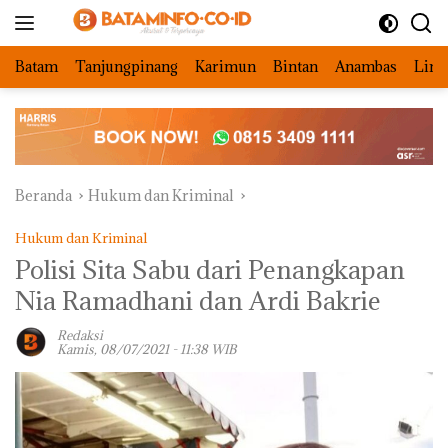
Langsung
ke
konten
Batam
Tanjungpinang
Karimun
Bintan
Anambas
Ling
Beranda
Hukum dan Kriminal
Hukum dan Kriminal
Polisi Sita Sabu dari Penangkapan
Nia Ramadhani dan Ardi Bakrie
Redaksi
Kamis, 08/07/2021 - 11:38 WIB