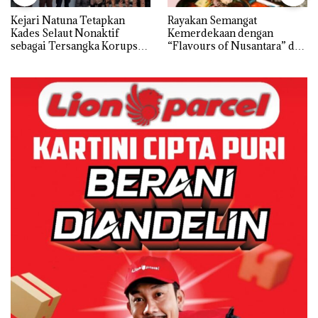
Kejari Natuna Tetapkan
Rayakan Semangat
Kades Selaut Nonaktif
Kemerdekaan dengan
sebagai Tersangka Korupsi
“Flavours of Nusantara” di
APBDes, Negara Rugi Rp533
Grand Mercure Batam
Juta
Centre