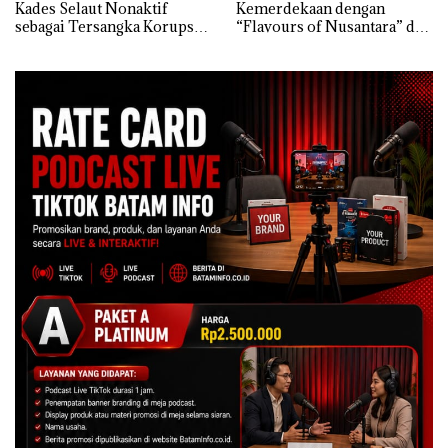
Kades Selaut Nonaktif
Kemerdekaan dengan
sebagai Tersangka Korupsi
“Flavours of Nusantara” di
APBDes, Negara Rugi Rp533
Grand Mercure Batam
Juta
Centre