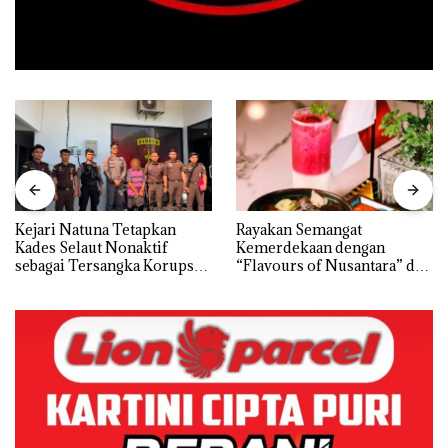
Kejari Natuna Tetapkan
Rayakan Semangat
Kades Selaut Nonaktif
Kemerdekaan dengan
sebagai Tersangka Korupsi
“Flavours of Nusantara” di
APBDes, Negara Rugi Rp533
Grand Mercure Batam
Juta
Centre