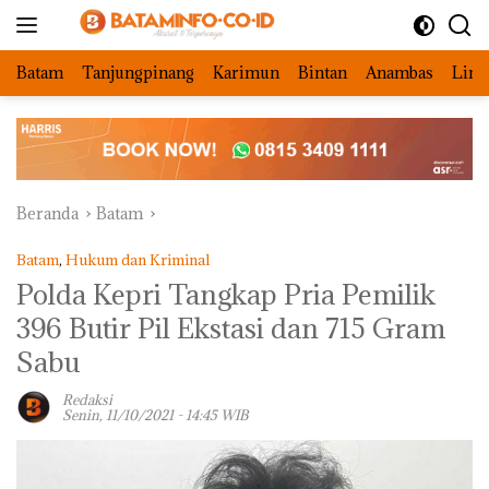
Langsung
ke
konten
Batam
Tanjungpinang
Karimun
Bintan
Anambas
Ling
Beranda
Batam
Batam
,
Hukum dan Kriminal
Polda Kepri Tangkap Pria Pemilik
396 Butir Pil Ekstasi dan 715 Gram
Sabu
Redaksi
Senin, 11/10/2021 - 14:45 WIB