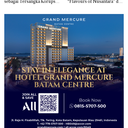
sebagai Tersangka Korupsi
“Flavours of Nusantara” di
APBDes, Negara Rugi Rp533
Grand Mercure Batam
Juta
Centre