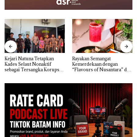
Kejari Natuna Tetapkan
Rayakan Semangat
Kades Selaut Nonaktif
Kemerdekaan dengan
sebagai Tersangka Korupsi
“Flavours of Nusantara” di
APBDes, Negara Rugi Rp533
Grand Mercure Batam
Juta
Centre