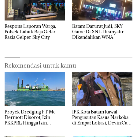
Respons Laporan Warga,
Batam Darurat Judi, SKY
Polsek Lubuk Baja Gelar
Game Di SNL Disinyalir
Razia Gelper Sky City
Dikendalikan WNA
Rekomendasi untuk kamu
Proyek Dredging PT Mc
IPK Kota Batam Kawal
Dermott Disorot, Izin
Pengusutan Kasus Narkoba
PKKPRL Hingga Izin
di Empat Lokasi, Devin:Cari
Lingkungan Dipertanyakan
dan Usut tuntas Siapa Aktor
Utamanya