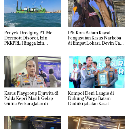
Proyek Dredging PT Mc
IPK Kota Batam Kawal
Dermott Disorot, Izin
Pengusutan Kasus Narkoba
PKKPRL Hingga Izin
di Empat Lokasi, Devin:Cari
Lingkungan Dipertanyakan
dan Usut tuntas Siapa Aktor
Utamanya
Kasus Playgroup Djuwita di
Kompol Deni Langie di
Polda Kepri Masih Gelap
Dukung Warga Batam
Gulita,Perkara Jalan di
Duduki jabatan Kasat
Tempat
Reskrim Polresta Barelang