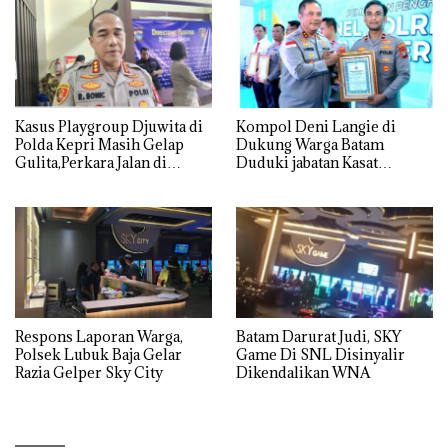
Kasus Playgroup Djuwita di
Kompol Deni Langie di
Polda Kepri Masih Gelap
Dukung Warga Batam
Gulita,Perkara Jalan di
Duduki jabatan Kasat
Tempat
Reskrim Polresta Barelang
Respons Laporan Warga,
Batam Darurat Judi, SKY
Polsek Lubuk Baja Gelar
Game Di SNL Disinyalir
Razia Gelper Sky City
Dikendalikan WNA