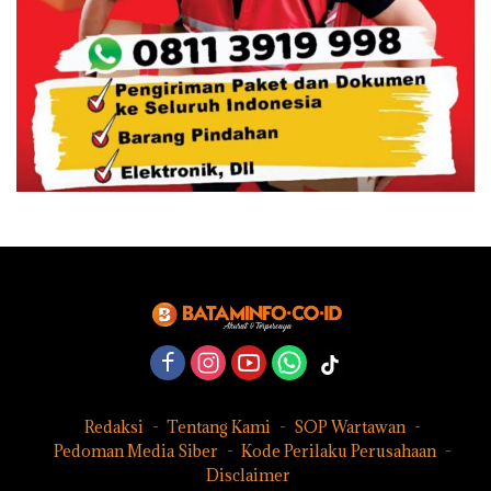
Redaksi
Tentang Kami
SOP Wartawan
Pedoman Media Siber
Kode Perilaku Perusahaan
Disclaimer