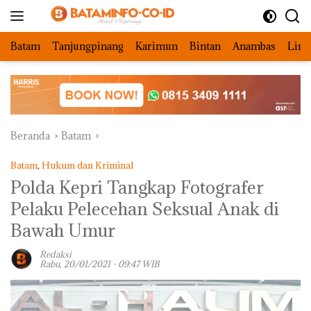
Langsung
ke
konten
Batam
Tanjungpinang
Karimun
Bintan
Anambas
Ling
Beranda
Batam
Batam
,
Hukum dan Kriminal
Polda Kepri Tangkap Fotografer
Pelaku Pelecehan Seksual Anak di
Bawah Umur
Redaksi
Rabu, 20/01/2021 - 09:47 WIB