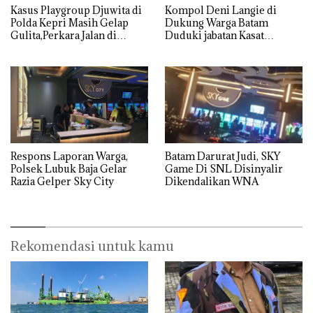
Kasus Playgroup Djuwita di
Kompol Deni Langie di
Polda Kepri Masih Gelap
Dukung Warga Batam
Gulita,Perkara Jalan di
Duduki jabatan Kasat
Tempat
Reskrim Polresta Barelang
Respons Laporan Warga,
Batam Darurat Judi, SKY
Polsek Lubuk Baja Gelar
Game Di SNL Disinyalir
Razia Gelper Sky City
Dikendalikan WNA
Rekomendasi untuk kamu