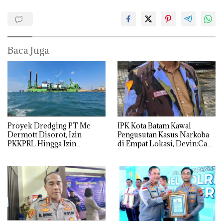
Baca Juga
Proyek Dredging PT Mc
IPK Kota Batam Kawal
Dermott Disorot, Izin
Pengusutan Kasus Narkoba
PKKPRL Hingga Izin
di Empat Lokasi, Devin:Cari
Lingkungan Dipertanyakan
dan Usut tuntas Siapa Aktor
Utamanya