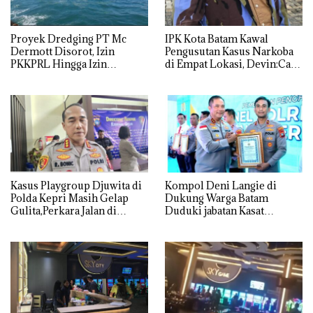
Proyek Dredging PT Mc
IPK Kota Batam Kawal
Dermott Disorot, Izin
Pengusutan Kasus Narkoba
PKKPRL Hingga Izin
di Empat Lokasi, Devin:Cari
Lingkungan Dipertanyakan
dan Usut tuntas Siapa Aktor
Utamanya
Kasus Playgroup Djuwita di
Kompol Deni Langie di
Polda Kepri Masih Gelap
Dukung Warga Batam
Gulita,Perkara Jalan di
Duduki jabatan Kasat
Tempat
Reskrim Polresta Barelang