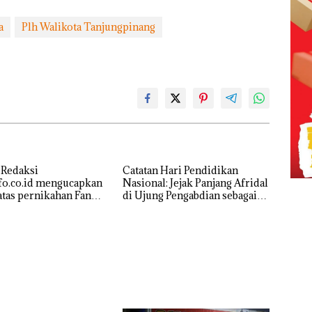
a
Plh Walikota Tanjungpinang
 Redaksi
Catatan Hari Pendidikan
fo.co.id mengucapkan
Nasional: Jejak Panjang Afridal
atas pernikahan Fandi
di Ujung Pengabdian sebagai
i
Kepala Sekolah