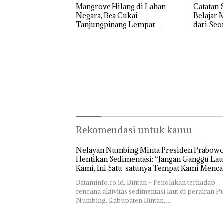
Mangrove Hilang di Lahan
Catatan 
Negara, Bea Cukai
Belajar 
Tanjungpinang Lempar
dari Se
Urusan ke PU Kepri
Rekomendasi untuk kamu
Nelayan Numbing Minta Presiden Prabow
Hentikan Sedimentasi: “Jangan Ganggu Lau
Kami, Ini Satu-satunya Tempat Kami Menca
Makan”
Bataminfo.co.id, Bintan – Penolakan terhadap
rencana aktivitas sedimentasi laut di perairan P
Numbing, Kabupaten Bintan,…