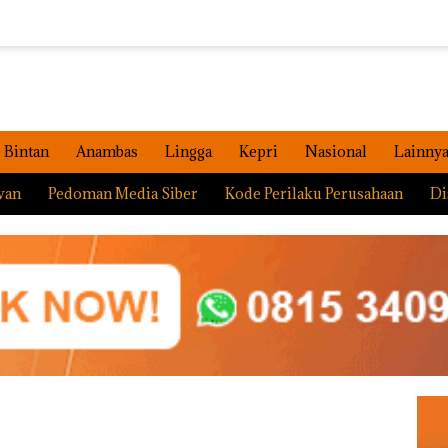
Bintan
Anambas
Lingga
Kepri
Nasional
Lainny
wan
Pedoman Media Siber
Kode Perilaku Perusahaan
Di