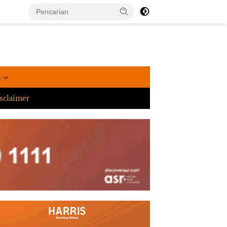
a
sclaimer