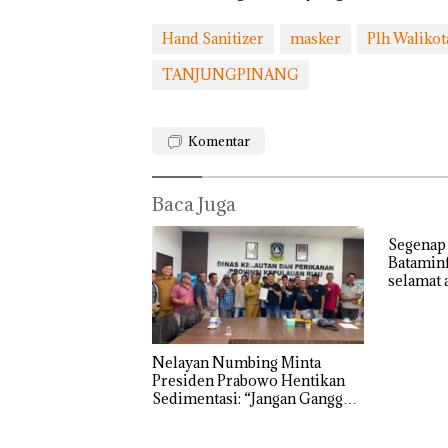
Hand Sanitizer
masker
Plh Walikot
TANJUNGPINANG
Komentar
Baca Juga
Segenap
Batamin
selamat 
dan Dew
Nelayan Numbing Minta
Presiden Prabowo Hentikan
Sedimentasi: “Jangan Ganggu
Laut Kami, Ini Satu-satunya
Tempat Kami Mencari Makan”