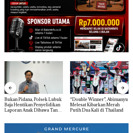
Bukan Pidana, Polsek Lubuk
“Double Winner”, Abimanyu
Baja Hentikan Penyelidikan
Melesat Kibarkan Merah
Laporan Anak Dibawa Tanpa
Putih Dua Kali di Thailand
Izin: Murni Sengketa Hak
Asuh!