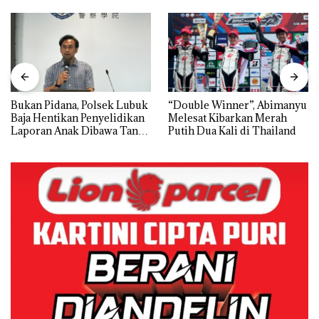
Bukan Pidana, Polsek Lubuk
“Double Winner”, Abimanyu
Baja Hentikan Penyelidikan
Melesat Kibarkan Merah
Laporan Anak Dibawa Tanpa
Putih Dua Kali di Thailand
Izin: Murni Sengketa Hak
Asuh!