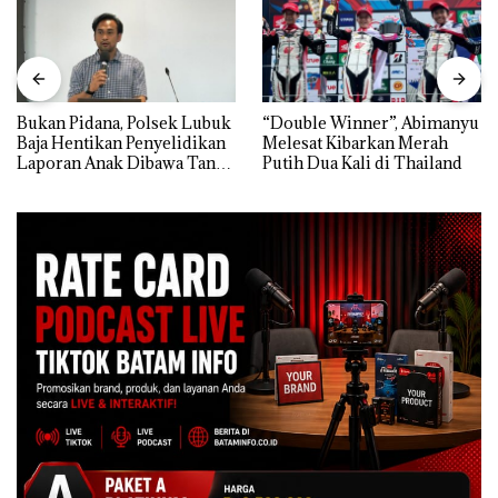
Bukan Pidana, Polsek Lubuk
“Double Winner”, Abimanyu
Baja Hentikan Penyelidikan
Melesat Kibarkan Merah
Laporan Anak Dibawa Tanpa
Putih Dua Kali di Thailand
Izin: Murni Sengketa Hak
Asuh!