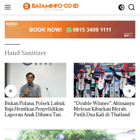
Langsung
ke
konten
Hand Sanitizer
Bukan Pidana, Polsek Lubuk
“Double Winner”, Abimanyu
Baja Hentikan Penyelidikan
Melesat Kibarkan Merah
Laporan Anak Dibawa Tanpa
Putih Dua Kali di Thailand
Izin: Murni Sengketa Hak
Asuh!