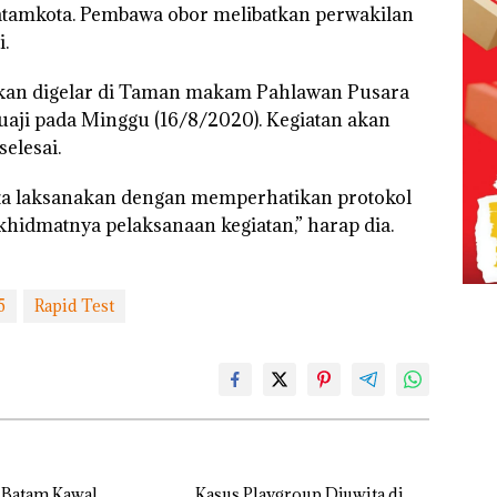
atamkota. Pembawa obor melibatkan perwakilan
i.
akan digelar di Taman makam Pahlawan Pusara
uaji pada Minggu (16/8/2020). Kegiatan akan
elesai.
ita laksanakan dengan memperhatikan protokol
hidmatnya pelaksanaan kegiatan,” harap dia.
5
Rapid Test
 Batam Kawal
Kasus Playgroup Djuwita di