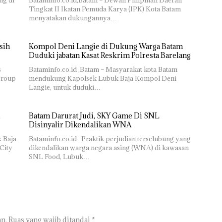
ng di
Bataminfo.co.id,Batam – Dewan Pimpinan Daerah
Tingkat II Ikatan Pemuda Karya (IPK) Kota Batam
menyatakan dukungannya…
sih
Kompol Deni Langie di Dukung Warga Batam
Duduki jabatan Kasat Reskrim Polresta Barelang
s
Bataminfo.co.id ,Batam – Masyarakat kota Batam
group
mendukung Kapolsek Lubuk Baja Kompol Deni
Langie, untuk duduki…
Batam Darurat Judi, SKY Game Di SNL
Disinyalir Dikendalikan WNA
k Baja
Bataminfo.co.id- Praktik perjudian terselubung yang
City
dikendalikan warga negara asing (WNA) di kawasan
SNL Food, Lubuk…
n.
Ruas yang wajib ditandai
*