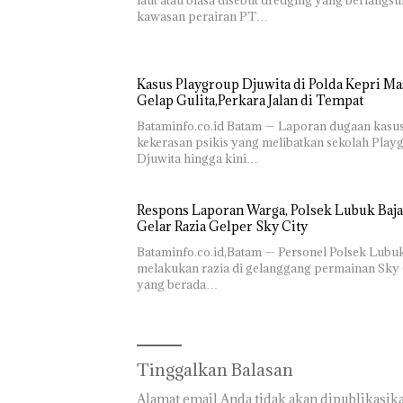
laut atau biasa disebut dredging yang berlangsu
kawasan perairan PT…
Kasus Playgroup Djuwita di Polda Kepri Ma
Gelap Gulita,Perkara Jalan di Tempat
Bataminfo.co.id Batam — Laporan dugaan kasu
kekerasan psikis yang melibatkan sekolah Play
Djuwita hingga kini…
Respons Laporan Warga, Polsek Lubuk Baja
Gelar Razia Gelper Sky City
Bataminfo.co.id,Batam — Personel Polsek Lubu
melakukan razia di gelanggang permainan Sky 
yang berada…
Tinggalkan Balasan
Alamat email Anda tidak akan dipublikasika