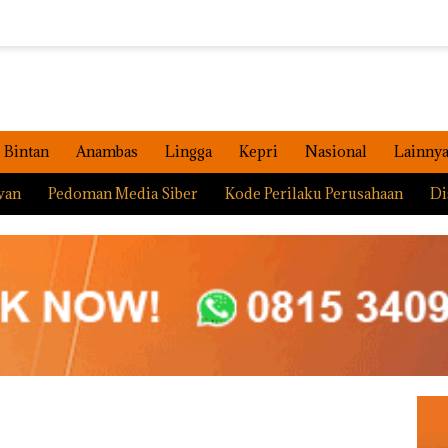
Bintan
Anambas
Lingga
Kepri
Nasional
Lainny
wan
Pedoman Media Siber
Kode Perilaku Perusahaan
Di