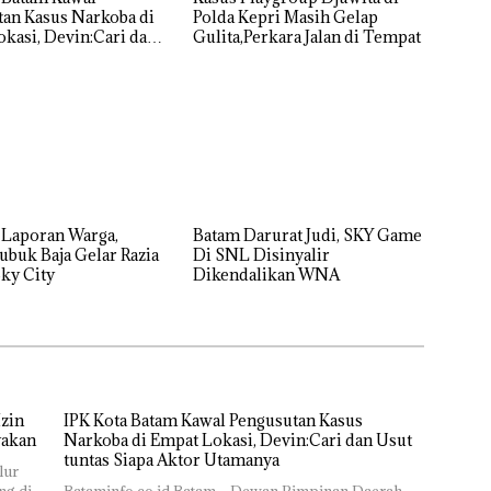
an Kasus Narkoba di
Polda Kepri Masih Gelap
kasi, Devin:Cari dan
Gulita,Perkara Jalan di Tempat
tas Siapa Aktor
ya
 Laporan Warga,
Batam Darurat Judi, SKY Game
ubuk Baja Gelar Razia
Di SNL Disinyalir
ky City
Dikendalikan WNA
zin
IPK Kota Batam Kawal Pengusutan Kasus
yakan
Narkoba di Empat Lokasi, Devin:Cari dan Usut
tuntas Siapa Aktor Utamanya
lur