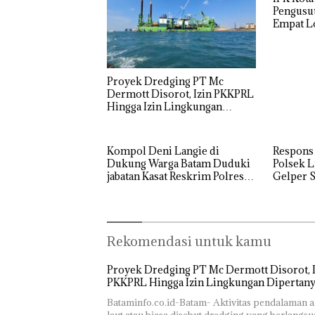
Pengusut
Empat Lo
Usut tun
Utaman
Proyek Dredging PT Mc
Dermott Disorot, Izin PKKPRL
Hingga Izin Lingkungan
Dipertanyakan
Kompol Deni Langie di
Respons
Dukung Warga Batam Duduki
Polsek L
jabatan Kasat Reskrim Polresta
Gelper S
Barelang
Rekomendasi untuk kamu
Proyek Dredging PT Mc Dermott Disorot, I
PKKPRL Hingga Izin Lingkungan Dipertan
Bataminfo.co.id-Batam- Aktivitas pendalaman a