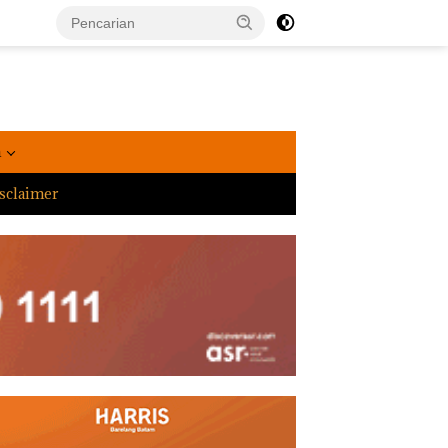
a
sclaimer