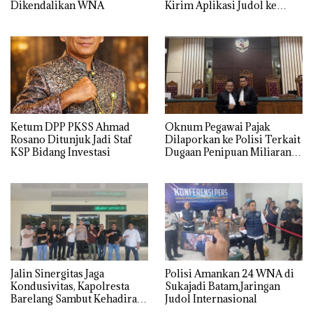
Dikendalikan WNA
Kirim Aplikasi Judol ke
Whatsapp Warga Batam
Ketum DPP PKSS Ahmad
Oknum Pegawai Pajak
Rosano Ditunjuk Jadi Staf
Dilaporkan ke Polisi Terkait
KSP Bidang Investasi
Dugaan Penipuan Miliaran
Rupiah
Jalin Sinergitas Jaga
Polisi Amankan 24 WNA di
Kondusivitas, Kapolresta
Sukajadi Batam,Jaringan
Barelang Sambut Kehadiran
Judol Internasional
Tokoh Pemuda Indonesia