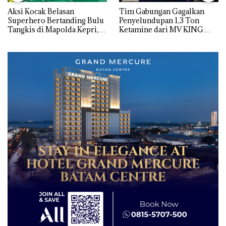
Aksi Kocak Belasan
Tim Gabungan Gagalkan
Superhero Bertanding Bulu
Penyelundupan 1,3 Ton
Tangkis di Mapolda Kepri,
Ketamine dari MV KING
Sambut HUT RI Ke-81