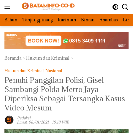
Langsung
ke
konten
Batam
Tanjungpinang
Karimun
Bintan
Anambas
Ling
Beranda
Hukum dan Kriminal
Hukum dan Kriminal
,
Nasional
Penuhi Panggilan Polisi, Gisel
Sambangi Polda Metro Jaya
Diperiksa Sebagai Tersangka Kasus
Video Mesum
Redaksi
Jumat, 08/01/2021 - 10:18 WIB