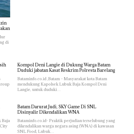
zin
yakan
lur
ng di
sih
Kompol Deni Langie di Dukung Warga Batam
Duduki jabatan Kasat Reskrim Polresta Barelang
s
Bataminfo.co.id ,Batam – Masyarakat kota Batam
group
mendukung Kapolsek Lubuk Baja Kompol Deni
Langie, untuk duduki…
Batam Darurat Judi, SKY Game Di SNL
Disinyalir Dikendalikan WNA
k Baja
Bataminfo.co.id- Praktik perjudian terselubung yang
City
dikendalikan warga negara asing (WNA) di kawasan
SNL Food, Lubuk…