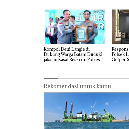
Usut tun
Dipertanyakan
Utaman
Kompol Deni Langie di
Respons
Dukung Warga Batam Duduki
Polsek L
jabatan Kasat Reskrim Polresta
Gelper S
Barelang
Rekomendasi untuk kamu