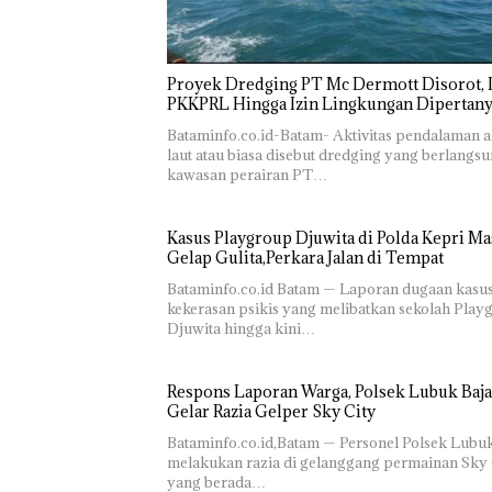
Proyek Dredging PT Mc Dermott Disorot, I
PKKPRL Hingga Izin Lingkungan Dipertan
Bataminfo.co.id-Batam- Aktivitas pendalaman a
laut atau biasa disebut dredging yang berlangsu
kawasan perairan PT…
Kasus Playgroup Djuwita di Polda Kepri Ma
Gelap Gulita,Perkara Jalan di Tempat
Bataminfo.co.id Batam — Laporan dugaan kasu
kekerasan psikis yang melibatkan sekolah Play
Djuwita hingga kini…
Respons Laporan Warga, Polsek Lubuk Baja
Gelar Razia Gelper Sky City
Bataminfo.co.id,Batam — Personel Polsek Lubu
melakukan razia di gelanggang permainan Sky 
yang berada…