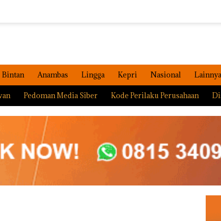
Bintan
Anambas
Lingga
Kepri
Nasional
Lainny
wan
Pedoman Media Siber
Kode Perilaku Perusahaan
Di