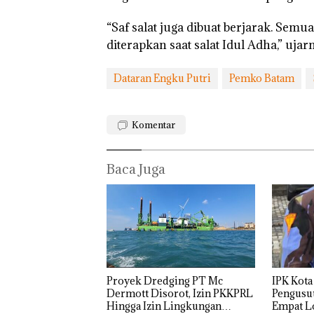
“Saf salat juga dibuat berjarak. Semu
diterapkan saat salat Idul Adha,” ujarn
Dataran Engku Putri
Pemko Batam
Komentar
Baca Juga
IPK Kota
Proyek Dredging PT Mc
Pengusut
Dermott Disorot, Izin PKKPRL
Empat Lo
Hingga Izin Lingkungan