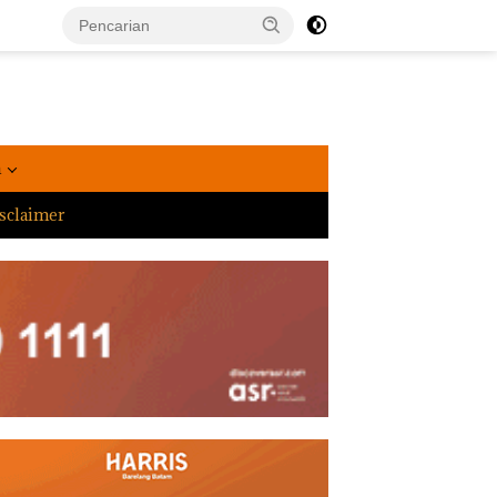
a
sclaimer