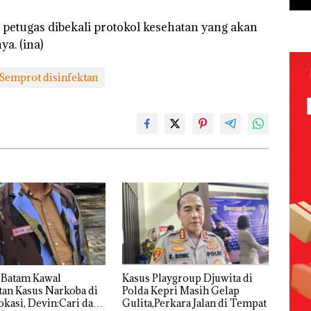
a petugas dibekali protokol kesehatan yang akan
ya. (ina)
Semprot disinfektan
 Batam Kawal
Kasus Playgroup Djuwita di
an Kasus Narkoba di
Polda Kepri Masih Gelap
kasi, Devin:Cari dan
Gulita,Perkara Jalan di Tempat