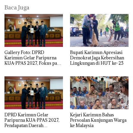
Baca Juga
Gallery Foto: DPRD
Bupati Karimun Apresiasi
Karimun Gelar Paripurna
Demokrat Jaga Kebersihan
KUA-PPAS 2027, Fokus pada
Lingkungan di HUT ke-25
Penguatan SDM,
Infrastruktur, dan
Pertumbuhan Ekonomi
DPRD Karimun Gelar
Kejari Karimun Bahas
Paripurna KUA-PPAS 2027,
Persoalan Kunjungan Warga
Pendapatan Daerah
ke Malaysia
Diproyeksi Rp1,4 Triliun