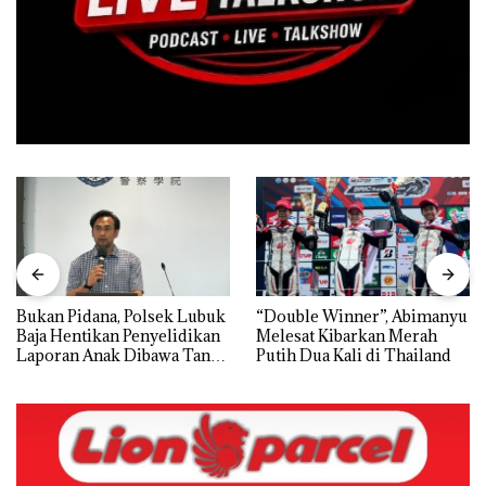
Bukan Pidana, Polsek Lubuk
“Double Winner”, Abimanyu
Baja Hentikan Penyelidikan
Melesat Kibarkan Merah
Laporan Anak Dibawa Tanpa
Putih Dua Kali di Thailand
Izin: Murni Sengketa Hak
Asuh!