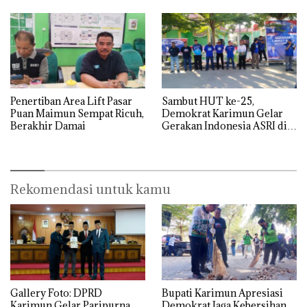
Penertiban Area Lift Pasar
Sambut HUT ke-25,
Puan Maimun Sempat Ricuh,
Demokrat Karimun Gelar
Berakhir Damai
Gerakan Indonesia ASRI di
Pasar Puan Maimun
Rekomendasi untuk kamu
Gallery Foto: DPRD
Bupati Karimun Apresiasi
Karimun Gelar Paripurna
Demokrat Jaga Kebersihan