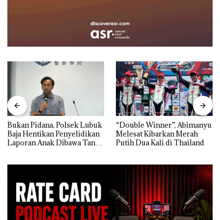
Bukan Pidana, Polsek Lubuk
“Double Winner”, Abimanyu
Baja Hentikan Penyelidikan
Melesat Kibarkan Merah
Laporan Anak Dibawa Tanpa
Putih Dua Kali di Thailand
Izin: Murni Sengketa Hak
Asuh!