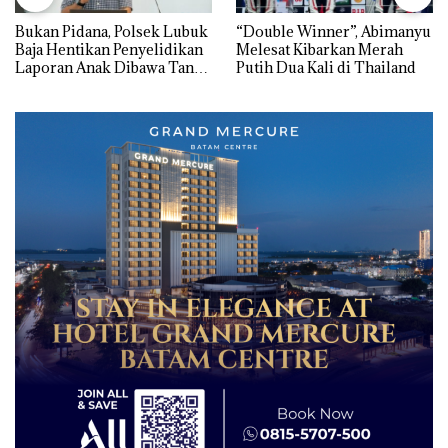
Bukan Pidana, Polsek Lubuk
“Double Winner”, Abimanyu
Baja Hentikan Penyelidikan
Melesat Kibarkan Merah
Laporan Anak Dibawa Tanpa
Putih Dua Kali di Thailand
Izin: Murni Sengketa Hak
Asuh!