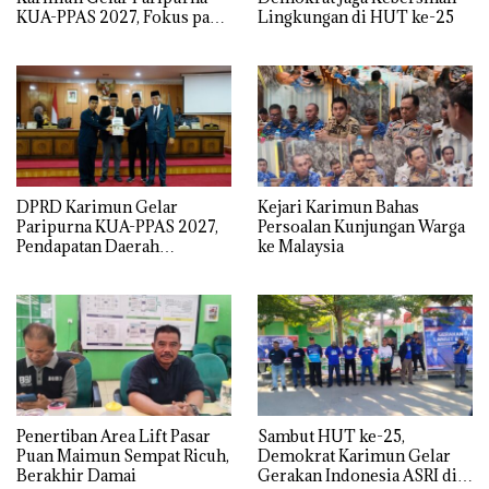
KUA-PPAS 2027, Fokus pada
Lingkungan di HUT ke-25
Penguatan SDM,
Infrastruktur, dan
Pertumbuhan Ekonomi
DPRD Karimun Gelar
Kejari Karimun Bahas
Paripurna KUA-PPAS 2027,
Persoalan Kunjungan Warga
Pendapatan Daerah
ke Malaysia
Diproyeksi Rp1,4 Triliun
Penertiban Area Lift Pasar
Sambut HUT ke-25,
Puan Maimun Sempat Ricuh,
Demokrat Karimun Gelar
Berakhir Damai
Gerakan Indonesia ASRI di