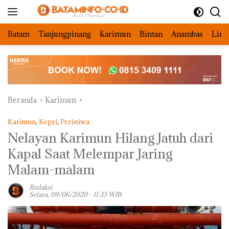
Langsung
ke
konten
Batam
Tanjungpinang
Karimun
Bintan
Anambas
Ling
Beranda
Karimun
Karimun
,
Kepri
,
Peristiwa
Nelayan Karimun Hilang Jatuh dari
Kapal Saat Melempar Jaring
Malam-malam
Redaksi
Selasa, 09/06/2020 - 11:33 WIB