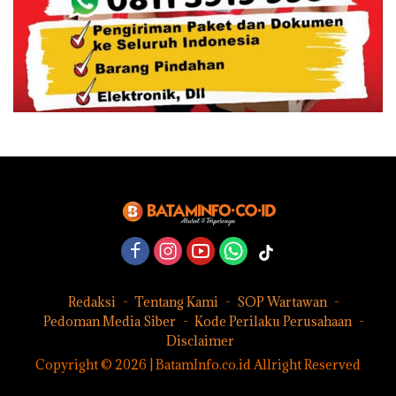
Redaksi
Tentang Kami
SOP Wartawan
Pedoman Media Siber
Kode Perilaku Perusahaan
Disclaimer
Copyright © 2026 | BatamInfo.co.id Allright Reserved