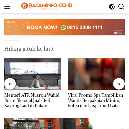
Langsung
ke
konten
Hilang jatuh ke laut
Menteri ATR Nusron Wahid
Viral Promo Spa Tampilkan
Sorot Skandal Jual-Beli
Wanita Berpakaian Minim,
Kavling Laut di Batam
Polisi dan Disparbud Batam
Turun Tangan ‎