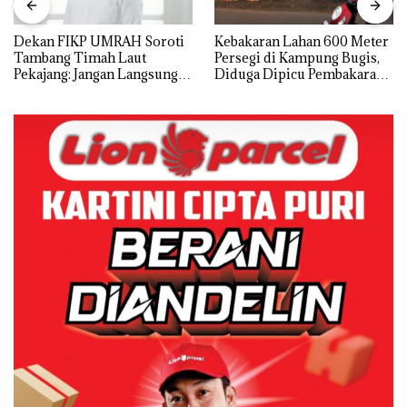
Dekan FIKP UMRAH Soroti
Kebakaran Lahan 600 Meter
Tambang Timah Laut
Persegi di Kampung Bugis,
Pekajang: Jangan Langsung
Diduga Dipicu Pembakaran
Bicara Kerugian, Buktikan
Sampah
Dulu Kerusakan
Lingkungannya