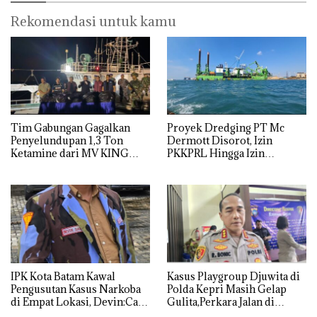
Rekomendasi untuk kamu
Tim Gabungan Gagalkan
Proyek Dredging PT Mc
Penyelundupan 1,3 Ton
Dermott Disorot, Izin
Ketamine dari MV KING
PKKPRL Hingga Izin
Lingkungan Dipertanyakan
IPK Kota Batam Kawal
Kasus Playgroup Djuwita di
Pengusutan Kasus Narkoba
Polda Kepri Masih Gelap
di Empat Lokasi, Devin:Cari
Gulita,Perkara Jalan di
dan Usut tuntas Siapa Aktor
Tempat