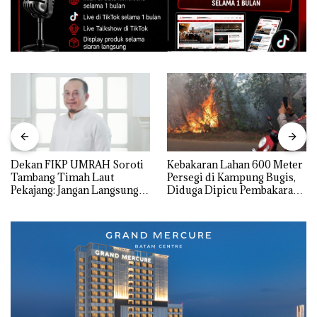
Dekan FIKP UMRAH Soroti
Kebakaran Lahan 600 Meter
Tambang Timah Laut
Persegi di Kampung Bugis,
Pekajang: Jangan Langsung
Diduga Dipicu Pembakaran
Bicara Kerugian, Buktikan
Sampah
Dulu Kerusakan
Lingkungannya