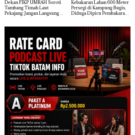
Dekan FIKP UMRAH Soroti
Kebakaran Lahan 600 Meter
Tambang Timah Laut
Persegi di Kampung Bugis,
Pekajang: Jangan Langsung
Diduga Dipicu Pembakaran
Bicara Kerugian, Buktikan
Sampah
Dulu Kerusakan
Lingkungannya