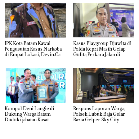
IPK Kota Batam Kawal
Kasus Playgroup Djuwita di
Pengusutan Kasus Narkoba
Polda Kepri Masih Gelap
di Empat Lokasi, Devin:Cari
Gulita,Perkara Jalan di
dan Usut tuntas Siapa Aktor
Tempat
Utamanya
Kompol Deni Langie di
Respons Laporan Warga,
Dukung Warga Batam
Polsek Lubuk Baja Gelar
Duduki jabatan Kasat
Razia Gelper Sky City
Reskrim Polresta Barelang