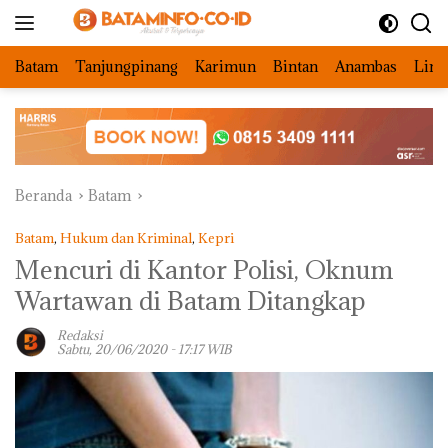
Langsung
ke
konten
Batam
Tanjungpinang
Karimun
Bintan
Anambas
Ling
Beranda
Batam
Batam
,
Hukum dan Kriminal
,
Kepri
Mencuri di Kantor Polisi, Oknum
Wartawan di Batam Ditangkap
Redaksi
Sabtu, 20/06/2020 - 17:17 WIB