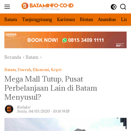
Langsung
ke
konten
Batam
Tanjungpinang
Karimun
Bintan
Anambas
Ling
Beranda
Batam
Batam
,
Daerah
,
Ekonomi
,
Kepri
Mega Mall Tutup, Pusat
Perbelanjaan Lain di Batam
Menyusul?
Redaksi
Senin, 04/05/2020 - 10:16 WIB