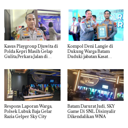
Lingkungan Dipertanyakan
dan Usut tuntas Siapa Aktor
Utamanya
Kasus Playgroup Djuwita di
Kompol Deni Langie di
Polda Kepri Masih Gelap
Dukung Warga Batam
Gulita,Perkara Jalan di
Duduki jabatan Kasat
Tempat
Reskrim Polresta Barelang
Respons Laporan Warga,
Batam Darurat Judi, SKY
Polsek Lubuk Baja Gelar
Game Di SNL Disinyalir
Razia Gelper Sky City
Dikendalikan WNA