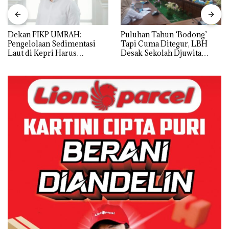
Dekan FIKP UMRAH:
Puluhan Tahun ‘Bodong’
Pengelolaan Sedimentasi
Tapi Cuma Ditegur, LBH
Laut di Kepri Harus
Desak Sekolah Djuwita
Dibuktikan Secara Ilmiah,
Batam Segera Ditutup!
Jangan Sampai Bertentangan
dengan Konservasi