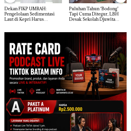
Dekan FIKP UMRAH:
Puluhan Tahun ‘Bodong’
Pengelolaan Sedimentasi
Tapi Cuma Ditegur, LBH
Laut di Kepri Harus
Desak Sekolah Djuwita
Dibuktikan Secara Ilmiah,
Batam Segera Ditutup!
Jangan Sampai Bertentangan
dengan Konservasi