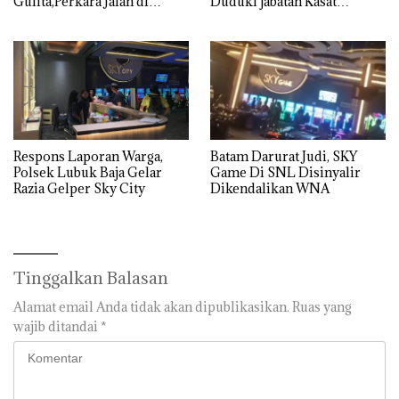
Gulita,Perkara Jalan di
Duduki jabatan Kasat
Tempat
Reskrim Polresta Barelang
Respons Laporan Warga,
Batam Darurat Judi, SKY
Polsek Lubuk Baja Gelar
Game Di SNL Disinyalir
Razia Gelper Sky City
Dikendalikan WNA
Tinggalkan Balasan
Alamat email Anda tidak akan dipublikasikan.
Ruas yang
wajib ditandai
*