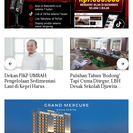
Dekan FIKP UMRAH:
Puluhan Tahun ‘Bodong’
Pengelolaan Sedimentasi
Tapi Cuma Ditegur, LBH
Laut di Kepri Harus
Desak Sekolah Djuwita
Dibuktikan Secara Ilmiah,
Batam Segera Ditutup!
Jangan Sampai Bertentangan
dengan Konservasi