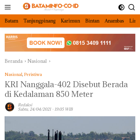
Langsung
ke
konten
Batam
Tanjungpinang
Karimun
Bintan
Anambas
Ling
Beranda
Nasional
Nasional
,
Peristiwa
KRI Nanggala-402 Disebut Berada
di Kedalaman 850 Meter
Redaksi
Sabtu, 24/04/2021 - 19:05 WIB