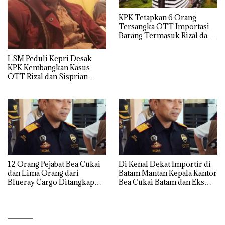
KPK Tetapkan 6 Orang
Tersangka OTT Importasi
Barang Termasuk Rizal dan
Sisprian Subiaksono
LSM Peduli Kepri Desak
KPK Kembangkan Kasus
OTT Rizal dan Sisprian
Hingga Ke Batam
12 Orang Pejabat Bea Cukai
Di Kenal Dekat Importir di
dan Lima Orang dari
Batam Mantan Kepala Kantor
Blueray Cargo Ditangkap
Bea Cukai Batam dan Eks
saat OTT Pejabat Bea Cukai
Kabid P2 Bea Cukai Batam di
OTT KPK