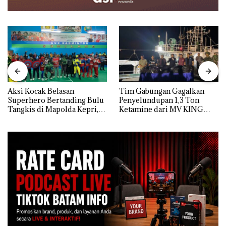
Aksi Kocak Belasan
Tim Gabungan Gagalkan
Superhero Bertanding Bulu
Penyelundupan 1,3 Ton
Tangkis di Mapolda Kepri,
Ketamine dari MV KING
Sambut HUT RI Ke-81