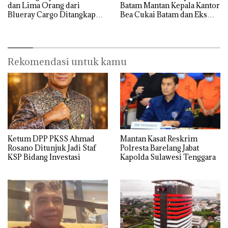
dan Lima Orang dari
Batam Mantan Kepala Kantor
Blueray Cargo Ditangkap
Bea Cukai Batam dan Eks
saat OTT Pejabat Bea Cukai
Kabid P2 Bea Cukai Batam di
OTT KPK
Rekomendasi untuk kamu
Ketum DPP PKSS Ahmad
Mantan Kasat Reskrim
Rosano Ditunjuk Jadi Staf
Polresta Barelang Jabat
KSP Bidang Investasi
Kapolda Sulawesi Tenggara