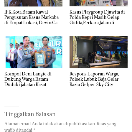
IPK Kota Batam Kawal
Kasus Playgroup Djuwita di
Pengusutan Kasus Narkoba
Polda Kepri Masih Gelap
di Empat Lokasi, Devin:Cari
Gulita,Perkara Jalan di
dan Usut tuntas Siapa Aktor
Tempat
Utamanya
Kompol Deni Langie di
Respons Laporan Warga,
Dukung Warga Batam
Polsek Lubuk Baja Gelar
Duduki jabatan Kasat
Razia Gelper Sky City
Reskrim Polresta Barelang
Tinggalkan Balasan
Alamat email Anda tidak akan dipublikasikan.
Ruas yang
wajib ditandai
*