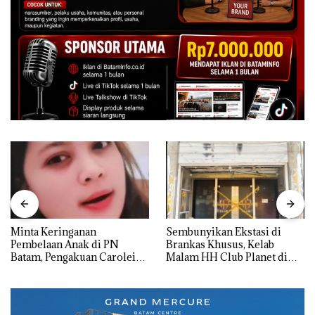
Minta Keringanan
Sembunyikan Ekstasi di
Pembelaan Anak di PN
Brankas Khusus, Kelab
Batam, Pengakuan Carolein
Malam HH Club Planet di
Parewang di TikTok Justru
Batam Digerebek Bareskrim
Jadi Sorotan
Polri