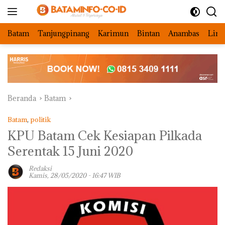
Langsung
ke
konten
Batam
Tanjungpinang
Karimun
Bintan
Anambas
Ling
Beranda
Batam
Batam
,
politik
KPU Batam Cek Kesiapan Pilkada
Serentak 15 Juni 2020
Redaksi
Kamis, 28/05/2020 - 16:47 WIB