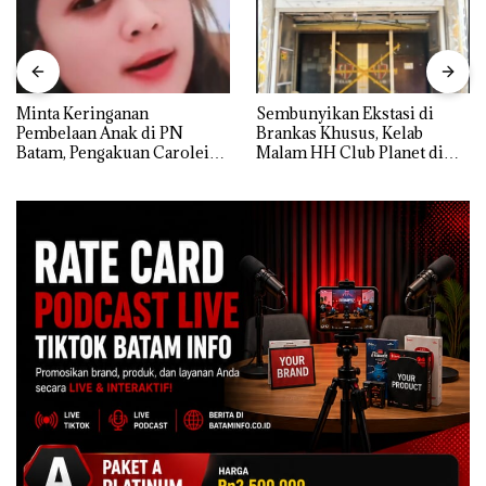
Minta Keringanan
Sembunyikan Ekstasi di
Pembelaan Anak di PN
Brankas Khusus, Kelab
Batam, Pengakuan Carolein
Malam HH Club Planet di
Parewang di TikTok Justru
Batam Digerebek Bareskrim
Jadi Sorotan
Polri