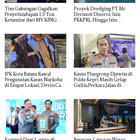
Tim Gabungan Gagalkan
Proyek Dredging PT Mc
Penyelundupan 1,3 Ton
Dermott Disorot, Izin
Ketamine dari MV KING
PKKPRL Hingga Izin
Lingkungan Dipertanyakan
IPK Kota Batam Kawal
Kasus Playgroup Djuwita di
Pengusutan Kasus Narkoba
Polda Kepri Masih Gelap
di Empat Lokasi, Devin:Cari
Gulita,Perkara Jalan di
dan Usut tuntas Siapa Aktor
Tempat
Utamanya
Kompol Deni Langie di
Respons Laporan Warga,