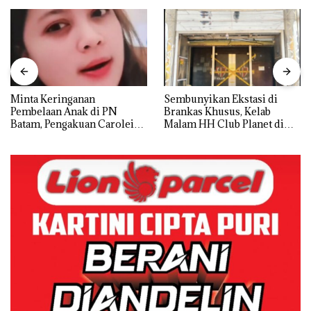
Minta Keringanan
Sembunyikan Ekstasi di
Pembelaan Anak di PN
Brankas Khusus, Kelab
Batam, Pengakuan Carolein
Malam HH Club Planet di
Parewang di TikTok Justru
Batam Digerebek Bareskrim
Jadi Sorotan
Polri