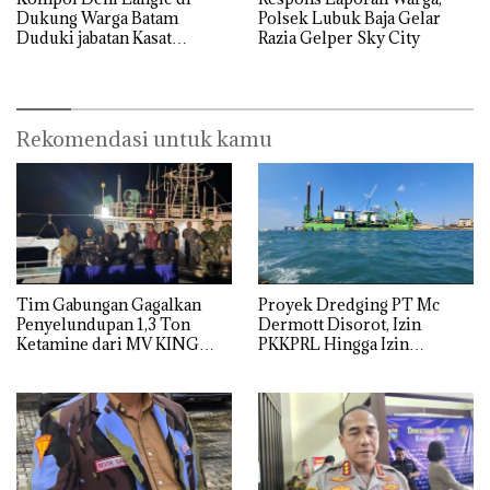
Dukung Warga Batam
Polsek Lubuk Baja Gelar
Duduki jabatan Kasat
Razia Gelper Sky City
Reskrim Polresta Barelang
Rekomendasi untuk kamu
Tim Gabungan Gagalkan
Proyek Dredging PT Mc
Penyelundupan 1,3 Ton
Dermott Disorot, Izin
Ketamine dari MV KING
PKKPRL Hingga Izin
Lingkungan Dipertanyakan