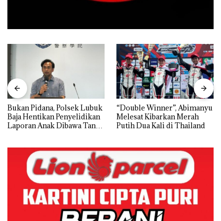
Bukan Pidana, Polsek Lubuk
“Double Winner”, Abimanyu
Baja Hentikan Penyelidikan
Melesat Kibarkan Merah
Laporan Anak Dibawa Tanpa
Putih Dua Kali di Thailand
Izin: Murni Sengketa Hak
Asuh!