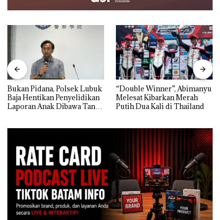
Bukan Pidana, Polsek Lubuk
“Double Winner”, Abimanyu
Baja Hentikan Penyelidikan
Melesat Kibarkan Merah
Laporan Anak Dibawa Tanpa
Putih Dua Kali di Thailand
Izin: Murni Sengketa Hak
Asuh!