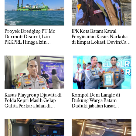
Proyek Dredging PT Mc
IPK Kota Batam Kawal
Dermott Disorot, Izin
Pengusutan Kasus Narkoba
PKKPRL Hingga Izin
di Empat Lokasi, Devin:Cari
Lingkungan Dipertanyakan
dan Usut tuntas Siapa Aktor
Utamanya
Kasus Playgroup Djuwita di
Kompol Deni Langie di
Polda Kepri Masih Gelap
Dukung Warga Batam
Gulita,Perkara Jalan di
Duduki jabatan Kasat
Tempat
Reskrim Polresta Barelang