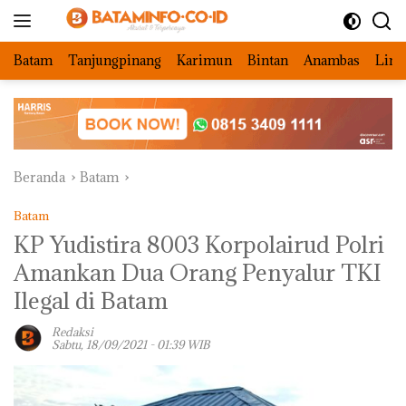
Langsung
ke
konten
Batam
Tanjungpinang
Karimun
Bintan
Anambas
Ling
Beranda
Batam
Batam
KP Yudistira 8003 Korpolairud Polri
Amankan Dua Orang Penyalur TKI
Ilegal di Batam
Redaksi
Sabtu, 18/09/2021 - 01:39 WIB