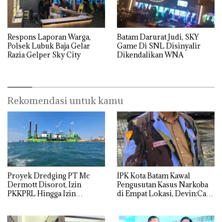
Respons Laporan Warga,
Batam Darurat Judi, SKY
Polsek Lubuk Baja Gelar
Game Di SNL Disinyalir
Razia Gelper Sky City
Dikendalikan WNA
Rekomendasi untuk kamu
Proyek Dredging PT Mc
IPK Kota Batam Kawal
Dermott Disorot, Izin
Pengusutan Kasus Narkoba
PKKPRL Hingga Izin
di Empat Lokasi, Devin:Cari
Lingkungan Dipertanyakan
dan Usut tuntas Siapa Aktor
Utamanya