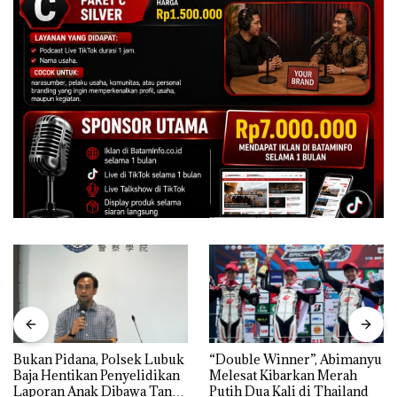
Bukan Pidana, Polsek Lubuk
“Double Winner”, Abimanyu
Baja Hentikan Penyelidikan
Melesat Kibarkan Merah
Laporan Anak Dibawa Tanpa
Putih Dua Kali di Thailand