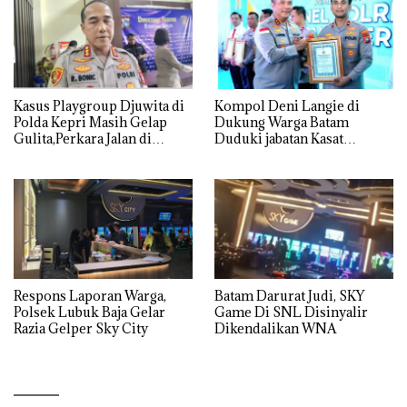
Kasus Playgroup Djuwita di
Kompol Deni Langie di
Polda Kepri Masih Gelap
Dukung Warga Batam
Gulita,Perkara Jalan di
Duduki jabatan Kasat
Tempat
Reskrim Polresta Barelang
Respons Laporan Warga,
Batam Darurat Judi, SKY
Polsek Lubuk Baja Gelar
Game Di SNL Disinyalir
Razia Gelper Sky City
Dikendalikan WNA