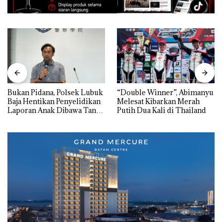
Bukan Pidana, Polsek Lubuk
“Double Winner”, Abimanyu
Baja Hentikan Penyelidikan
Melesat Kibarkan Merah
Laporan Anak Dibawa Tanpa
Putih Dua Kali di Thailand
Izin: Murni Sengketa Hak
Asuh!