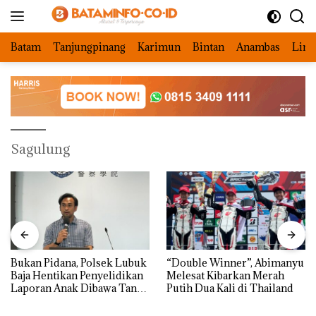
Langsung
ke
konten
Batam
Tanjungpinang
Karimun
Bintan
Anambas
Ling
Sagulung
Bukan Pidana, Polsek Lubuk
“Double Winner”, Abimanyu
Baja Hentikan Penyelidikan
Melesat Kibarkan Merah
Laporan Anak Dibawa Tanpa
Putih Dua Kali di Thailand
Izin: Murni Sengketa Hak
Asuh!