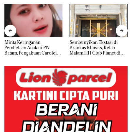
Minta Keringanan
Sembunyikan Ekstasi di
Pembelaan Anak di PN
Brankas Khusus, Kelab
Batam, Pengakuan Carolein
Malam HH Club Planet di
Parewang di TikTok Justru
Batam Digerebek Bareskrim
Jadi Sorotan
Polri