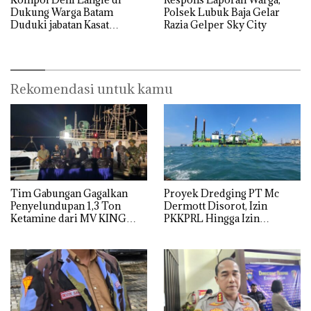
Dukung Warga Batam
Polsek Lubuk Baja Gelar
Duduki jabatan Kasat
Razia Gelper Sky City
Reskrim Polresta Barelang
Rekomendasi untuk kamu
Tim Gabungan Gagalkan
Proyek Dredging PT Mc
Penyelundupan 1,3 Ton
Dermott Disorot, Izin
Ketamine dari MV KING
PKKPRL Hingga Izin
Lingkungan Dipertanyakan