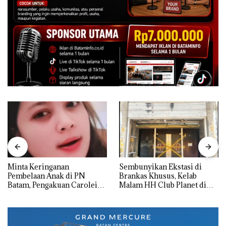
Minta Keringanan
Sembunyikan Ekstasi di
Pembelaan Anak di PN
Brankas Khusus, Kelab
Batam, Pengakuan Carolein
Malam HH Club Planet di
Parewang di TikTok Justru
Batam Digerebek Bareskrim
Jadi Sorotan
Polri