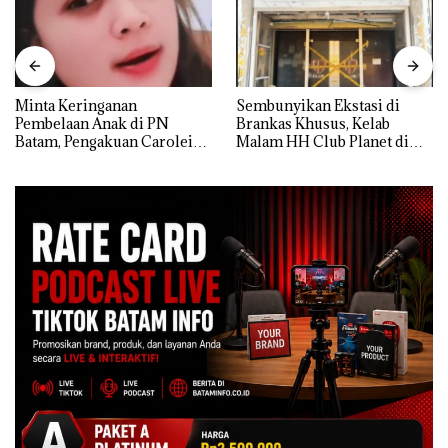
Minta Keringanan
Sembunyikan Ekstasi di
Pembelaan Anak di PN
Brankas Khusus, Kelab
Batam, Pengakuan Carolein
Malam HH Club Planet di
Parewang di TikTok Justru
Batam Digerebek Bareskrim
Jadi Sorotan
Polri