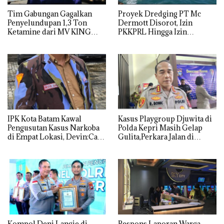
Tim Gabungan Gagalkan
Proyek Dredging PT Mc
Penyelundupan 1,3 Ton
Dermott Disorot, Izin
Ketamine dari MV KING
PKKPRL Hingga Izin
Lingkungan Dipertanyakan
IPK Kota Batam Kawal
Kasus Playgroup Djuwita di
Pengusutan Kasus Narkoba
Polda Kepri Masih Gelap
di Empat Lokasi, Devin:Cari
Gulita,Perkara Jalan di
dan Usut tuntas Siapa Aktor
Tempat
Utamanya
Kompol Deni Langie di
Respons Laporan Warga,