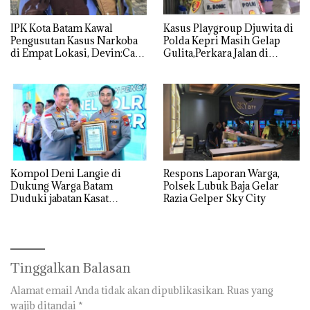
IPK Kota Batam Kawal
Kasus Playgroup Djuwita di
Pengusutan Kasus Narkoba
Polda Kepri Masih Gelap
di Empat Lokasi, Devin:Cari
Gulita,Perkara Jalan di
dan Usut tuntas Siapa Aktor
Tempat
Utamanya
Kompol Deni Langie di
Respons Laporan Warga,
Dukung Warga Batam
Polsek Lubuk Baja Gelar
Duduki jabatan Kasat
Razia Gelper Sky City
Reskrim Polresta Barelang
Tinggalkan Balasan
Alamat email Anda tidak akan dipublikasikan.
Ruas yang
wajib ditandai
*