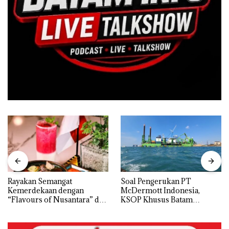
Rayakan Semangat
‎Soal Pengerukan PT
Kemerdekaan dengan
McDermott Indonesia,
“Flavours of Nusantara” di
KSOP Khusus Batam
Grand Mercure Batam
Tegaskan Perizinan Ada di
Centre
BP Batam