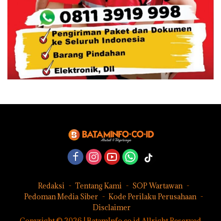
Redaksi
Tentang Kami
SOP Wartawan
Pedoman Media Siber
Kode Perilaku Perusahaan
Disclaimer
Copyright © 2026 | BatamInfo.co.id Allright Reserved