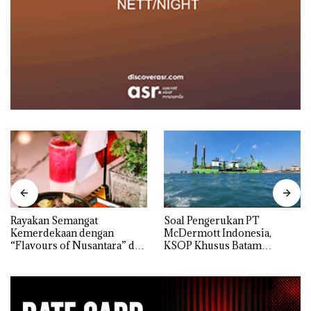
Rayakan Semangat
‎Soal Pengerukan PT
Kemerdekaan dengan
McDermott Indonesia,
“Flavours of Nusantara” di
KSOP Khusus Batam
Grand Mercure Batam
Tegaskan Perizinan Ada di
Centre
BP Batam