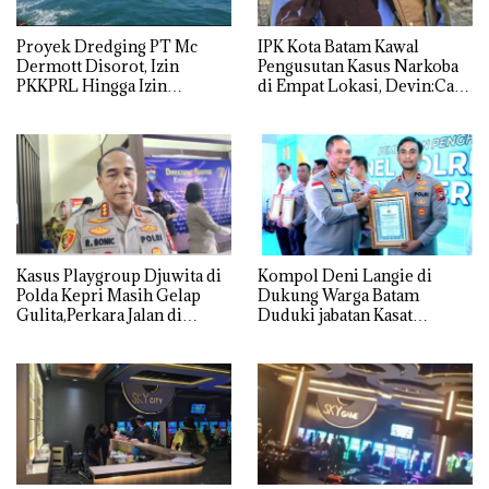
Proyek Dredging PT Mc
IPK Kota Batam Kawal
Dermott Disorot, Izin
Pengusutan Kasus Narkoba
PKKPRL Hingga Izin
di Empat Lokasi, Devin:Cari
Lingkungan Dipertanyakan
dan Usut tuntas Siapa Aktor
Utamanya
Kasus Playgroup Djuwita di
Kompol Deni Langie di
Polda Kepri Masih Gelap
Dukung Warga Batam
Gulita,Perkara Jalan di
Duduki jabatan Kasat
Tempat
Reskrim Polresta Barelang