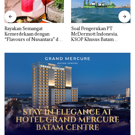
Rayakan Semangat
‎Soal Pengerukan PT
Kemerdekaan dengan
McDermott Indonesia,
“Flavours of Nusantara” di
KSOP Khusus Batam
Grand Mercure Batam
Tegaskan Perizinan Ada di
Centre
BP Batam