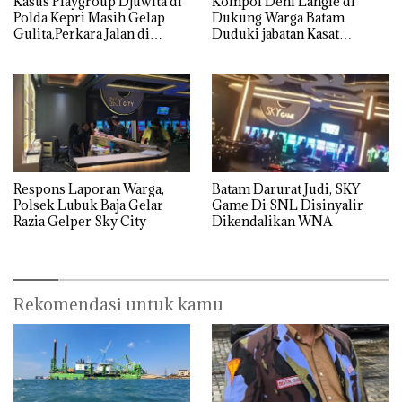
Kasus Playgroup Djuwita di
Kompol Deni Langie di
Polda Kepri Masih Gelap
Dukung Warga Batam
Gulita,Perkara Jalan di
Duduki jabatan Kasat
Tempat
Reskrim Polresta Barelang
Respons Laporan Warga,
Batam Darurat Judi, SKY
Polsek Lubuk Baja Gelar
Game Di SNL Disinyalir
Razia Gelper Sky City
Dikendalikan WNA
Rekomendasi untuk kamu