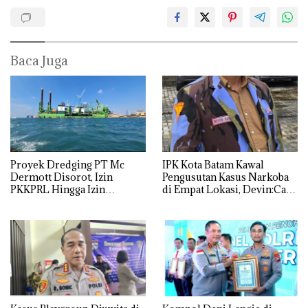
Baca Juga
Proyek Dredging PT Mc
IPK Kota Batam Kawal
Dermott Disorot, Izin
Pengusutan Kasus Narkoba
PKKPRL Hingga Izin
di Empat Lokasi, Devin:Cari
Lingkungan Dipertanyakan
dan Usut tuntas Siapa Aktor
Utamanya