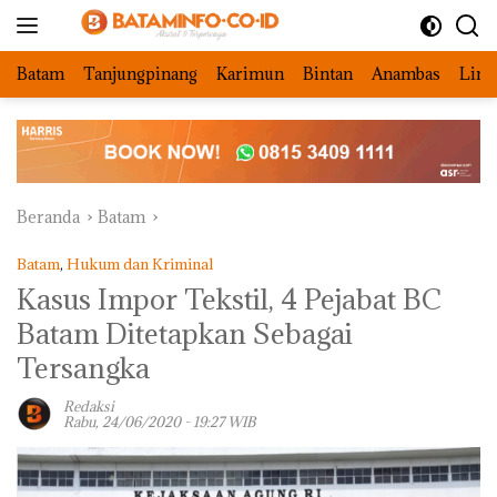
Langsung
ke
konten
Batam
Tanjungpinang
Karimun
Bintan
Anambas
Ling
Beranda
Batam
Batam
,
Hukum dan Kriminal
Kasus Impor Tekstil, 4 Pejabat BC
Batam Ditetapkan Sebagai
Tersangka
Redaksi
Rabu, 24/06/2020 - 19:27 WIB