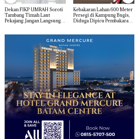
Dekan FIKP UMRAH Soroti
Kebakaran Lahan 600 Meter
Tambang Timah Laut
Persegi di Kampung Bugis,
Pekajang: Jangan Langsung
Diduga Dipicu Pembakaran
Bicara Kerugian, Buktikan
Sampah
Dulu Kerusakan
Lingkungannya