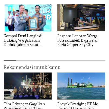
Utamanya
Kompol Deni Langie di
Respons Laporan Warga,
Dukung Warga Batam
Polsek Lubuk Baja Gelar
Duduki jabatan Kasat
Razia Gelper Sky City
Reskrim Polresta Barelang
Rekomendasi untuk kamu
Tim Gabungan Gagalkan
Proyek Dredging PT Mc
Penyelundupan 1,3 Ton
Dermott Disorot, Izin