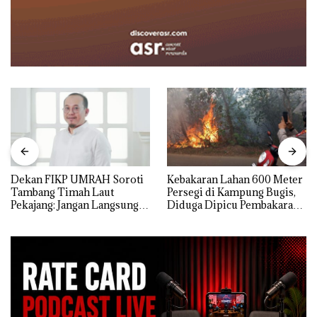
Dekan FIKP UMRAH Soroti
Kebakaran Lahan 600 Meter
Tambang Timah Laut
Persegi di Kampung Bugis,
Pekajang: Jangan Langsung
Diduga Dipicu Pembakaran
Bicara Kerugian, Buktikan
Sampah
Dulu Kerusakan
Lingkungannya