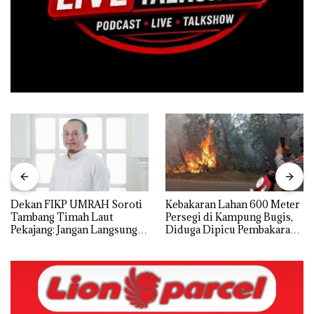
Dekan FIKP UMRAH Soroti
Kebakaran Lahan 600 Meter
Tambang Timah Laut
Persegi di Kampung Bugis,
Pekajang: Jangan Langsung
Diduga Dipicu Pembakaran
Bicara Kerugian, Buktikan
Sampah
Dulu Kerusakan
Lingkungannya