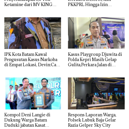
Ketamine dari MV KING
PKKPRL Hingga Izin
Lingkungan Dipertanyakan
IPK Kota Batam Kawal
Kasus Playgroup Djuwita di
Pengusutan Kasus Narkoba
Polda Kepri Masih Gelap
di Empat Lokasi, Devin:Cari
Gulita,Perkara Jalan di
dan Usut tuntas Siapa Aktor
Tempat
Utamanya
Kompol Deni Langie di
Respons Laporan Warga,
Dukung Warga Batam
Polsek Lubuk Baja Gelar
Duduki jabatan Kasat
Razia Gelper Sky City