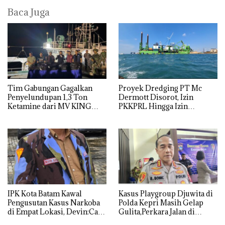
Baca Juga
Tim Gabungan Gagalkan
Proyek Dredging PT Mc
Penyelundupan 1,3 Ton
Dermott Disorot, Izin
Ketamine dari MV KING
PKKPRL Hingga Izin
Lingkungan Dipertanyakan
IPK Kota Batam Kawal
Kasus Playgroup Djuwita di
Pengusutan Kasus Narkoba
Polda Kepri Masih Gelap
di Empat Lokasi, Devin:Cari
Gulita,Perkara Jalan di
dan Usut tuntas Siapa Aktor
Tempat