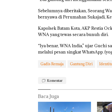
‘Bodong’ Tapi
Ditegur, LBH D
Sebelumnya diberitakan, Seorang Wa
Sekolah Djuwit
Batam Segera
bernyawa di Perumahan Sukajadi, Kec
Ditutup!
Kapolsek Batam Kota, AKP Restia O
WNA yang tewas secara bunuh diri.
“Iya benar, WNA India,” ujar Guchi s
melalui pesan singkat WhatsApp. (yog
Gadis Remaja
Gantung Diri
Identit
Komentar
Baca Juga