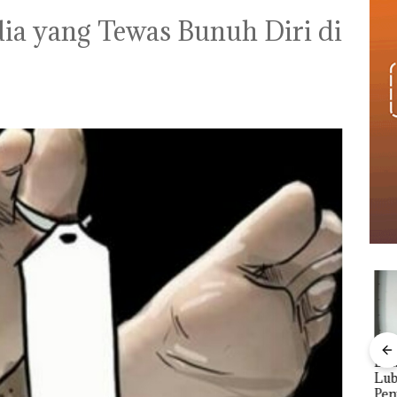
dia yang Tewas Bunuh Diri di
‎Soal Pengerukan PT
Buka
McDermott
Lubu
Viral Promo Spa
t di
Indonesia, KSOP
Peny