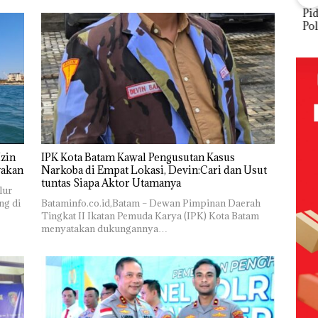
FIKP
Puluhan
Bisnis
‎Soal
Buk
:
Tahun
Wholesale
Pengerukan
Pida
olaan
‘Bodong’
Network
PT
Pols
ntasi
Tapi Cuma
Catat
McDermott
Lubu
 Kepri
Ditegur, LBH
Pertumbuha
Indonesia,
Hen
Desak
n Pendapatan
KSOP
Peny
ikan
Sekolah
Sebesar
Khusus
Lap
Djuwita
12,7% Secara
Batam
Ana
Batam
Tahunan
Tegaskan
Tanp
Segera
Perizinan
Mur
i
Ditutup!
Ada di BP
Sen
tangan
Batam
Hak 
zin
IPK Kota Batam Kawal Pengusutan Kasus
vasi
yakan
Narkoba di Empat Lokasi, Devin:Cari dan Usut
tuntas Siapa Aktor Utamanya
lur
ng di
Bataminfo.co.id,Batam – Dewan Pimpinan Daerah
Tingkat II Ikatan Pemuda Karya (IPK) Kota Batam
menyatakan dukungannya…