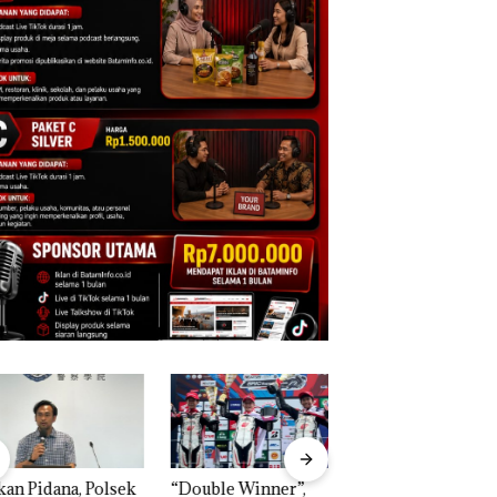
n Pidana, Polsek
“Double Winner”,
Dekan FIKP UMRA