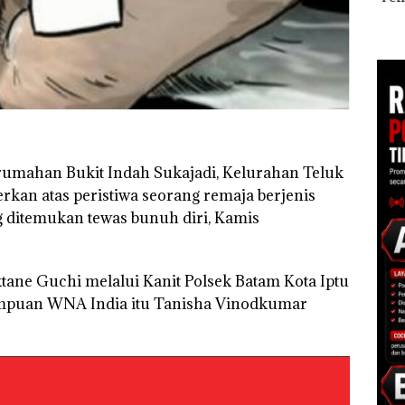
Tampilkan Wanita
Khusus Batam
Ana
Berpakaian Minim,
gga
Tegaskan Perizinan
Izin
Polisi dan Disparbud
Ada di BP Batam
Hak 
Batam Turun Tangan ‎
umahan Bukit Indah Sukajadi, Kelurahan Teluk
rkan atas peristiwa seorang remaja berjenis
ditemukan tewas bunuh diri, Kamis
tane Guchi melalui Kanit Polsek Batam Kota Iptu
mpuan WNA India itu Tanisha Vinodkumar