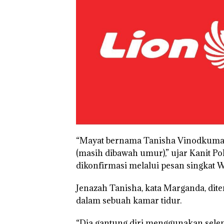
“Mayat bernama Tanisha Vinodkumar 
(masih dibawah umur),” ujar Kanit Po
dikonfirmasi melalui pesan singkat 
Jenazah Tanisha, kata Marganda, dit
dalam sebuah kamar tidur.
Puluhan Tahun
“Dia gantung diri menggunakan sele