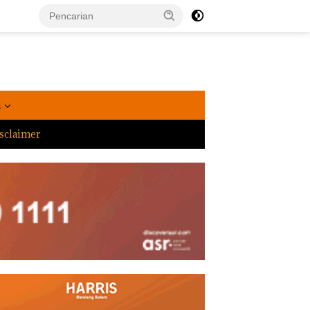
a
sclaimer