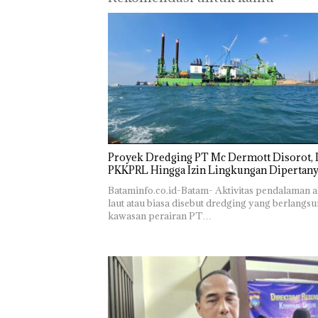
Bukan
“Double
Dekan 
Pidana,
Winner”,
UMRAH
Polsek
Abimanyu
Pengel
Lubuk Baja
Melesat
Sedime
Hentikan
Kibarkan
Laut di
Penyelidikan
Merah Putih
Harus
Laporan
Dua Kali di
Dibukt
Anak Dibawa
Thailand
Secara
Tanpa Izin:
Ilmiah,
Murni
Jangan
Sengketa
Sampa
Hak Asuh!
Berten
dengan
Proyek Dredging PT Mc Dermott Disorot, I
Konser
PKKPRL Hingga Izin Lingkungan Dipertan
Bataminfo.co.id-Batam- Aktivitas pendalaman a
laut atau biasa disebut dredging yang berlangsu
kawasan perairan PT…