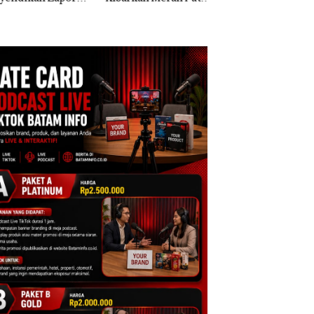
k Dibawa Tanpa
Dua Kali di Thailand
Kepri Harus
: Murni Sengketa
Dibuktikan Secara
Asuh!
Ilmiah, Jangan Sa
Bertentangan den
Konservasi