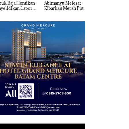
k Baja Hentikan
Abimanyu Melesat
Pengelolaan
elidikan Laporan
Kibarkan Merah Putih
Sedimentasi Laut 
k Dibawa Tanpa
Dua Kali di Thailand
Kepri Harus
: Murni Sengketa
Dibuktikan Secara
Asuh!
Ilmiah, Jangan Sa
Bertentangan den
Konservasi