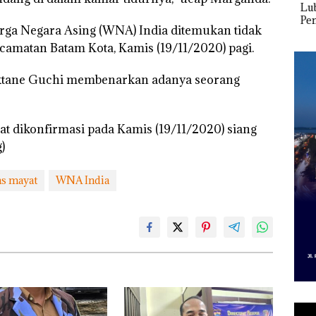
 Cuma
Network Catat
McDermott
Lubu
esak
Pertumbuhan
Indonesia, KSOP
Peny
rga Negara Asing (WNA) India ditemukan tidak
a
Pendapatan Sebesar
Khusus Batam
Ana
12,7% Secara
Tegaskan Perizinan
Izin
amatan Batam Kota, Kamis (19/11/2020) pagi.
Tahunan
Ada di BP Batam
Hak 
cktane Guchi membenarkan adanya seorang
aat dikonfirmasi pada Kamis (19/11/2020) siang
)
as mayat
WNA India