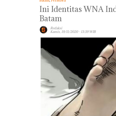
Batam
,
Peristiwa
Ini Identitas WNA In
Batam
Redaksi
Kamis, 19/11/2020 - 13:39 WIB
Panglima TNI
Kunjungi Kepri,
Amsakar Sambu