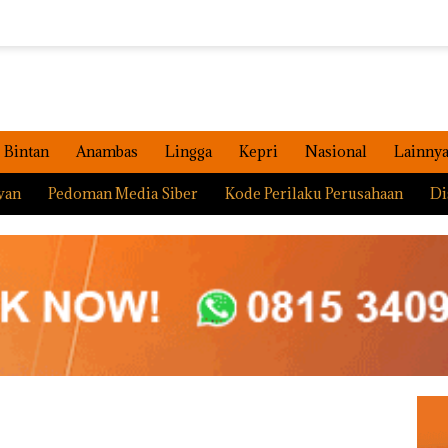
Bintan
Anambas
Lingga
Kepri
Nasional
Lainny
wan
Pedoman Media Siber
Kode Perilaku Perusahaan
Di