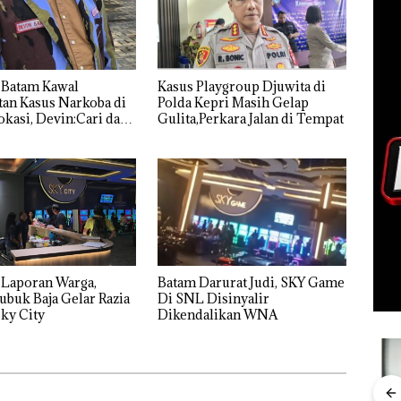
 Batam Kawal
Kasus Playgroup Djuwita di
an Kasus Narkoba di
Polda Kepri Masih Gelap
kasi, Devin:Cari dan
Gulita,Perkara Jalan di Tempat
tas Siapa Aktor
ya
 Laporan Warga,
Batam Darurat Judi, SKY Game
ubuk Baja Gelar Razia
Di SNL Disinyalir
ky City
Dikendalikan WNA