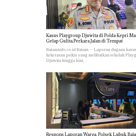
Kasus Playgroup Djuwita di Polda Kepri Ma
Gelap Gulita,Perkara Jalan di Tempat
Bataminfo.co.id Batam — Laporan dugaan kasu
kekerasan psikis yang melibatkan sekolah Play
Djuwita hingga kini…
Respons Laporan Warga, Polsek Lubuk Baja