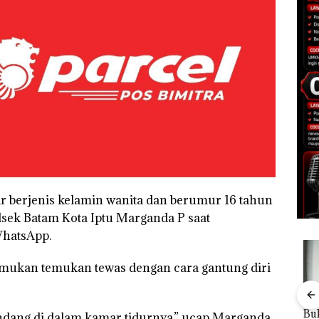
berjenis kelamin wanita dan berumur 16 tahun
lsek Batam Kota Iptu Marganda P saat
WhatsApp.
emukan temukan tewas dengan cara gantung diri
Bisnis Wholesale
‎Soal Pengerukan PT
Buka
ndang di dalam kamar tidurnya,” ucap Marganda.