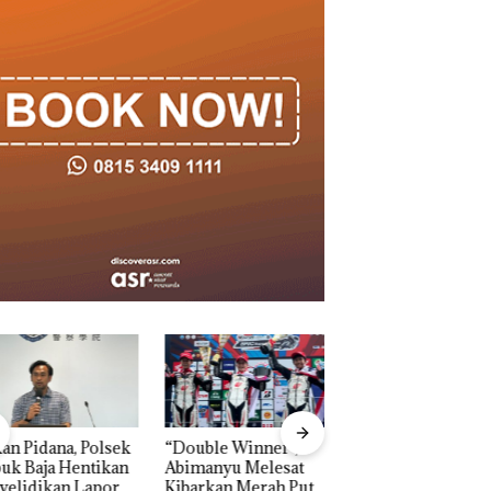
n Pidana, Polsek
“Double Winner”,
Dekan FIKP UMRA
k Baja Hentikan
Abimanyu Melesat
Pengelolaan
elidikan Laporan
Kibarkan Merah Putih
Sedimentasi Laut 