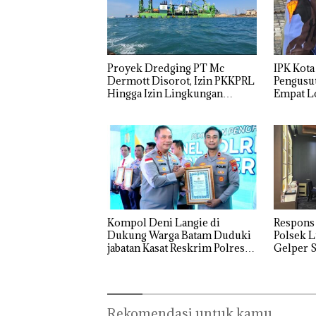
Proyek Dredging PT Mc
IPK Kota
Dermott Disorot, Izin PKKPRL
Pengusut
Hingga Izin Lingkungan
Empat Lo
Dipertanyakan
Usut tun
Utaman
Kompol Deni Langie di
Respons
Dukung Warga Batam Duduki
Polsek L
jabatan Kasat Reskrim Polresta
Gelper S
Barelang
Rekomendasi untuk kamu