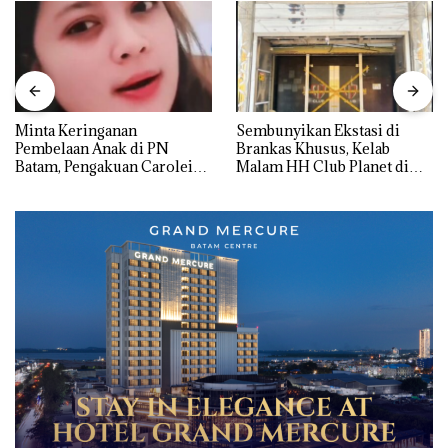
Minta Keringanan
Sembunyikan Ekstasi di
Pembelaan Anak di PN
Brankas Khusus, Kelab
Batam, Pengakuan Carolein
Malam HH Club Planet di
Parewang di TikTok Justru
Batam Digerebek Bareskrim
Jadi Sorotan
Polri