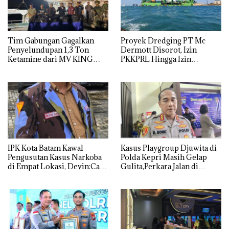
Tim Gabungan Gagalkan
Proyek Dredging PT Mc
Penyelundupan 1,3 Ton
Dermott Disorot, Izin
Ketamine dari MV KING
PKKPRL Hingga Izin
Lingkungan Dipertanyakan
IPK Kota Batam Kawal
Kasus Playgroup Djuwita di
Pengusutan Kasus Narkoba
Polda Kepri Masih Gelap
di Empat Lokasi, Devin:Cari
Gulita,Perkara Jalan di
dan Usut tuntas Siapa Aktor
Tempat
Utamanya