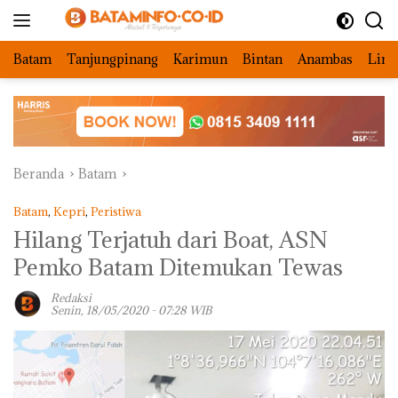
Langsung
ke
konten
Batam
Tanjungpinang
Karimun
Bintan
Anambas
Ling
Beranda
Batam
Batam
,
Kepri
,
Peristiwa
Hilang Terjatuh dari Boat, ASN
Pemko Batam Ditemukan Tewas
Redaksi
Senin, 18/05/2020 - 07:28 WIB