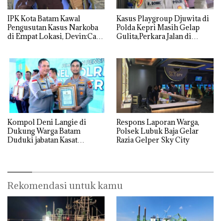
IPK Kota Batam Kawal
Kasus Playgroup Djuwita di
Pengusutan Kasus Narkoba
Polda Kepri Masih Gelap
di Empat Lokasi, Devin:Cari
Gulita,Perkara Jalan di
dan Usut tuntas Siapa Aktor
Tempat
Utamanya
Kompol Deni Langie di
Respons Laporan Warga,
Dukung Warga Batam
Polsek Lubuk Baja Gelar
Duduki jabatan Kasat
Razia Gelper Sky City
Reskrim Polresta Barelang
Rekomendasi untuk kamu