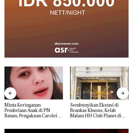
Minta Keringanan
Sembunyikan Ekstasi di
Pembelaan Anak di PN
Brankas Khusus, Kelab
Batam, Pengakuan Carolein
Malam HH Club Planet di
Parewang di TikTok Justru
Batam Digerebek Bareskrim
Jadi Sorotan
Polri