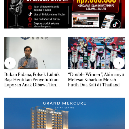
Bukan Pidana, Polsek Lubuk
“Double Winner”, Abimanyu
Baja Hentikan Penyelidikan
Melesat Kibarkan Merah
Laporan Anak Dibawa Tanpa
Putih Dua Kali di Thailand
Izin: Murni Sengketa Hak
Asuh!