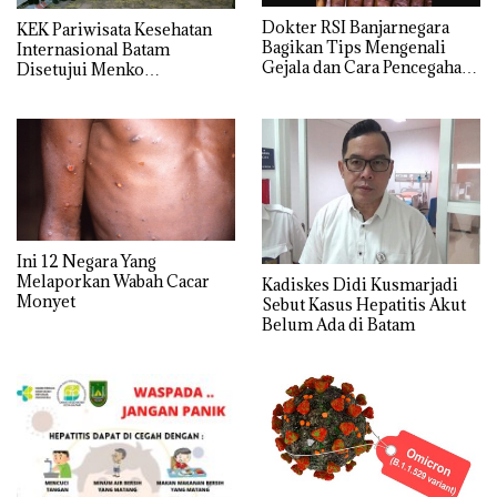
Dokter RSI Banjarnegara
KEK Pariwisata Kesehatan
Bagikan Tips Mengenali
Internasional Batam
Gejala dan Cara Pencegahan
Disetujui Menko
Cacar Monyet
Perekonomian, BP Batam
Targetkan Investasi Rp 6,91
triliun
Ini 12 Negara Yang
Melaporkan Wabah Cacar
Kadiskes Didi Kusmarjadi
Monyet
Sebut Kasus Hepatitis Akut
Belum Ada di Batam