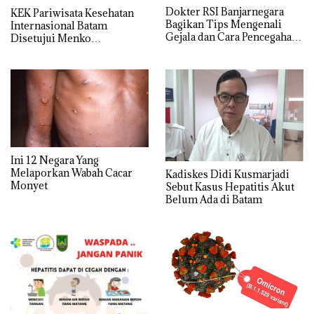
Dokter RSI Banjarnegara
KEK Pariwisata Kesehatan
Bagikan Tips Mengenali
Internasional Batam
Gejala dan Cara Pencegahan
Disetujui Menko
Cacar Monyet
Perekonomian, BP Batam
Targetkan Investasi Rp 6,91
triliun
Ini 12 Negara Yang
Melaporkan Wabah Cacar
Kadiskes Didi Kusmarjadi
Monyet
Sebut Kasus Hepatitis Akut
Belum Ada di Batam