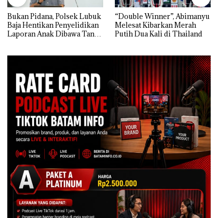
Bukan Pidana, Polsek Lubuk
“Double Winner”, Abimanyu
Baja Hentikan Penyelidikan
Melesat Kibarkan Merah
Laporan Anak Dibawa Tanpa
Putih Dua Kali di Thailand
Izin: Murni Sengketa Hak
Asuh!