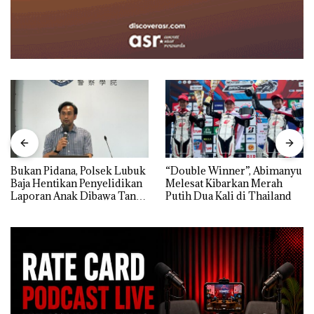
Bukan Pidana, Polsek Lubuk
“Double Winner”, Abimanyu
Baja Hentikan Penyelidikan
Melesat Kibarkan Merah
Laporan Anak Dibawa Tanpa
Putih Dua Kali di Thailand
Izin: Murni Sengketa Hak
Asuh!