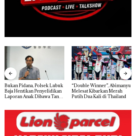
Bukan Pidana, Polsek Lubuk
“Double Winner”, Abimanyu
Baja Hentikan Penyelidikan
Melesat Kibarkan Merah
Laporan Anak Dibawa Tanpa
Putih Dua Kali di Thailand
Izin: Murni Sengketa Hak
Asuh!