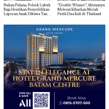
Bukan Pidana, Polsek Lubuk
“Double Winner”, Abimanyu
Baja Hentikan Penyelidikan
Melesat Kibarkan Merah
Laporan Anak Dibawa Tanpa
Putih Dua Kali di Thailand
Izin: Murni Sengketa Hak
Asuh!