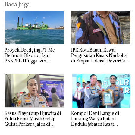
Baca Juga
Proyek Dredging PT Mc
IPK Kota Batam Kawal
Dermott Disorot, Izin
Pengusutan Kasus Narkoba
PKKPRL Hingga Izin
di Empat Lokasi, Devin:Cari
Lingkungan Dipertanyakan
dan Usut tuntas Siapa Aktor
Utamanya
Kasus Playgroup Djuwita di
Kompol Deni Langie di
Polda Kepri Masih Gelap
Dukung Warga Batam
Gulita,Perkara Jalan di
Duduki jabatan Kasat
Tempat
Reskrim Polresta Barelang