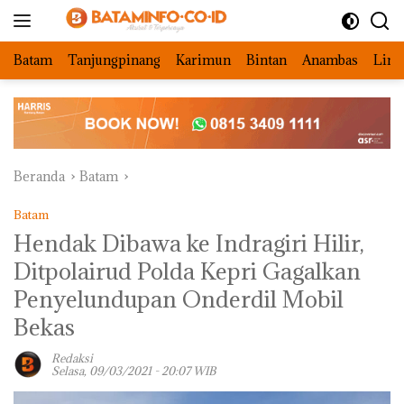
Langsung
ke
konten
Batam
Tanjungpinang
Karimun
Bintan
Anambas
Ling
Beranda
Batam
Batam
Hendak Dibawa ke Indragiri Hilir,
Ditpolairud Polda Kepri Gagalkan
Penyelundupan Onderdil Mobil
Bekas
Redaksi
Selasa, 09/03/2021 - 20:07 WIB