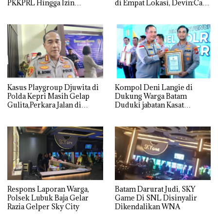
PKKPRL Hingga Izin
di Empat Lokasi, Devin:Cari
Lingkungan Dipertanyakan
dan Usut tuntas Siapa Aktor
Utamanya
Kasus Playgroup Djuwita di
Kompol Deni Langie di
Polda Kepri Masih Gelap
Dukung Warga Batam
Gulita,Perkara Jalan di
Duduki jabatan Kasat
Tempat
Reskrim Polresta Barelang
Respons Laporan Warga,
Batam Darurat Judi, SKY
Polsek Lubuk Baja Gelar
Game Di SNL Disinyalir
Razia Gelper Sky City
Dikendalikan WNA