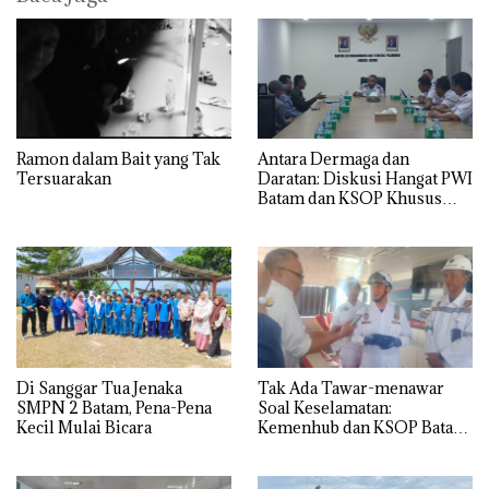
Ramon dalam Bait yang Tak
Antara Dermaga dan
Tersuarakan
Daratan: Diskusi Hangat PWI
Batam dan KSOP Khusus
Batam
Di Sanggar Tua Jenaka
Tak Ada Tawar-menawar
SMPN 2 Batam, Pena-Pena
Soal Keselamatan:
Kecil Mulai Bicara
Kemenhub dan KSOP Batam
Perketat Kelaikan Kapal
Jelang Lebaran 2026