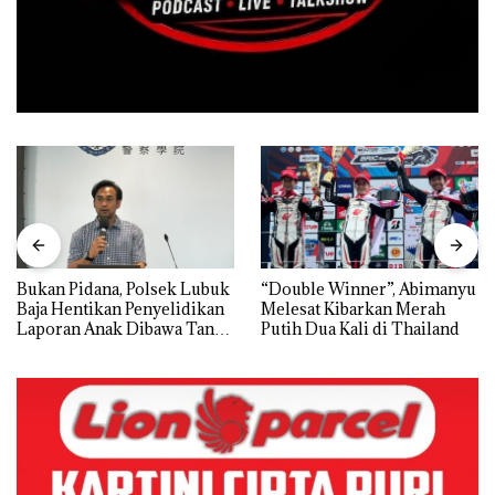
Bukan Pidana, Polsek Lubuk
“Double Winner”, Abimanyu
Baja Hentikan Penyelidikan
Melesat Kibarkan Merah
Laporan Anak Dibawa Tanpa
Putih Dua Kali di Thailand
Izin: Murni Sengketa Hak
Asuh!