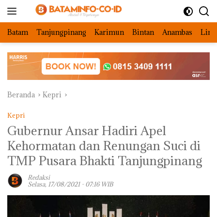
Langsung
ke
konten
Batam
Tanjungpinang
Karimun
Bintan
Anambas
Ling
Beranda
Kepri
Kepri
Gubernur Ansar Hadiri Apel
Kehormatan dan Renungan Suci di
TMP Pusara Bhakti Tanjungpinang
Redaksi
Selasa, 17/08/2021 - 07:16 WIB