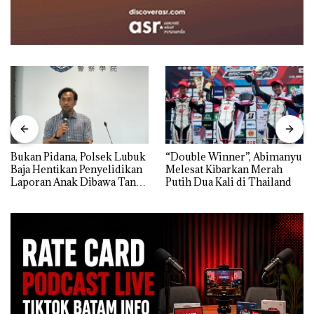
Bukan Pidana, Polsek Lubuk
“Double Winner”, Abimanyu
Baja Hentikan Penyelidikan
Melesat Kibarkan Merah
Laporan Anak Dibawa Tanpa
Putih Dua Kali di Thailand
Izin: Murni Sengketa Hak
Asuh!