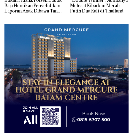
Bukan Pidana, Polsek Lubuk
“Double Winner”, Abimanyu
Baja Hentikan Penyelidikan
Melesat Kibarkan Merah
Laporan Anak Dibawa Tanpa
Putih Dua Kali di Thailand
Izin: Murni Sengketa Hak
Asuh!