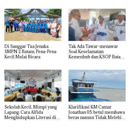
Batam
Di Sanggar Tua Jenaka
Tak Ada Tawar-menawar
SMPN 2 Batam, Pena-Pena
Soal Keselamatan:
Kecil Mulai Bicara
Kemenhub dan KSOP Batam
Perketat Kelaikan Kapal
Jelang Lebaran 2026
Sekolah Kecil, Mimpi yang
Klarifikasi KM Camar
Lapang: Cara Alfida
Jonathan 05: betul membawa
Menghidupkan Literasi di
beras namun Tidak Melebihi
SMPN 38 Batam
Muatan