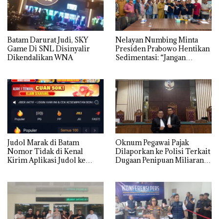
Batam Darurat Judi, SKY
Nelayan Numbing Minta
Game Di SNL Disinyalir
Presiden Prabowo Hentikan
Dikendalikan WNA
Sedimentasi: “Jangan
Ganggu Laut Kami, Ini Satu-
satunya Tempat Kami
Mencari Makan”
Judol Marak di Batam
Oknum Pegawai Pajak
Nomor Tidak di Kenal
Dilaporkan ke Polisi Terkait
Kirim Aplikasi Judol ke
Dugaan Penipuan Miliaran
Whatsapp Warga Batam
Rupiah