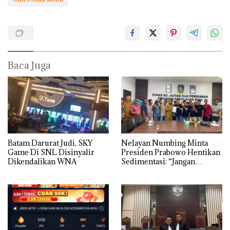
Baca Juga
Batam Darurat Judi, SKY
Nelayan Numbing Minta
Game Di SNL Disinyalir
Presiden Prabowo Hentikan
Dikendalikan WNA
Sedimentasi: “Jangan
Ganggu Laut Kami, Ini Satu-
satunya Tempat Kami
Mencari Makan”