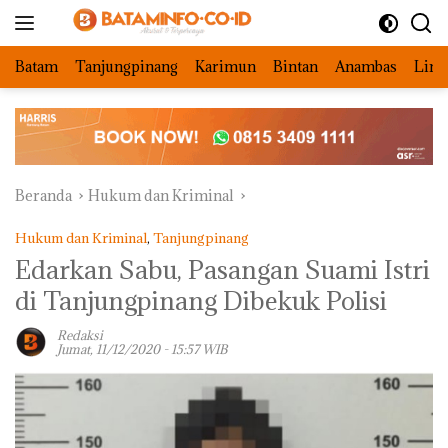
Langsung
ke
konten
Batam
Tanjungpinang
Karimun
Bintan
Anambas
Ling
Beranda
Hukum dan Kriminal
Hukum dan Kriminal
,
Tanjungpinang
Edarkan Sabu, Pasangan Suami Istri
di Tanjungpinang Dibekuk Polisi
Redaksi
Jumat, 11/12/2020 - 15:57 WIB