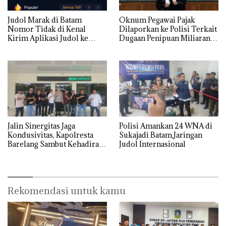
Judol Marak di Batam
Oknum Pegawai Pajak
Nomor Tidak di Kenal
Dilaporkan ke Polisi Terkait
Kirim Aplikasi Judol ke
Dugaan Penipuan Miliaran
Whatsapp Warga Batam
Rupiah
Jalin Sinergitas Jaga
Polisi Amankan 24 WNA di
Kondusivitas, Kapolresta
Sukajadi Batam,Jaringan
Barelang Sambut Kehadiran
Judol Internasional
Tokoh Pemuda Indonesia
Timur
Rekomendasi untuk kamu