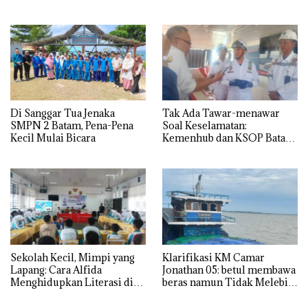
Batam
Di Sanggar Tua Jenaka
Tak Ada Tawar-menawar
SMPN 2 Batam, Pena-Pena
Soal Keselamatan:
Kecil Mulai Bicara
Kemenhub dan KSOP Batam
Perketat Kelaikan Kapal
Jelang Lebaran 2026
Sekolah Kecil, Mimpi yang
Klarifikasi KM Camar
Lapang: Cara Alfida
Jonathan 05: betul membawa
Menghidupkan Literasi di
beras namun Tidak Melebihi
SMPN 38 Batam
Muatan