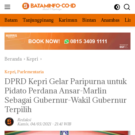
Langsung
ke
konten
Batam
Tanjungpinang
Karimun
Bintan
Anambas
Ling
Beranda
Kepri
Kepri
,
Parlementaria
DPRD Kepri Gelar Paripurna untuk
Pidato Perdana Ansar-Marlin
Sebagai Gubernur-Wakil Gubernur
Terpilih
Redaksi
Kamis, 04/03/2021 - 21:41 WIB