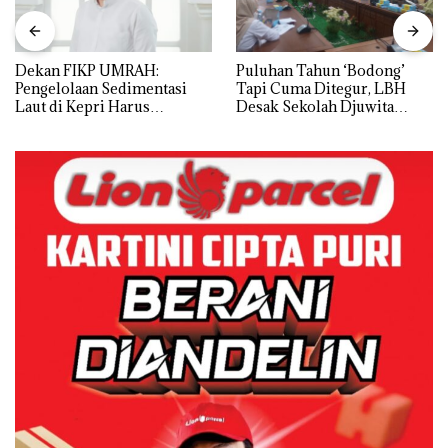
Dekan FIKP UMRAH:
Puluhan Tahun ‘Bodong’
Pengelolaan Sedimentasi
Tapi Cuma Ditegur, LBH
Laut di Kepri Harus
Desak Sekolah Djuwita
Dibuktikan Secara Ilmiah,
Batam Segera Ditutup!
Jangan Sampai Bertentangan
dengan Konservasi