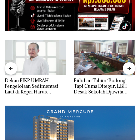
Dekan FIKP UMRAH:
Puluhan Tahun ‘Bodong’
Pengelolaan Sedimentasi
Tapi Cuma Ditegur, LBH
Laut di Kepri Harus
Desak Sekolah Djuwita
Dibuktikan Secara Ilmiah,
Batam Segera Ditutup!
Jangan Sampai Bertentangan
dengan Konservasi