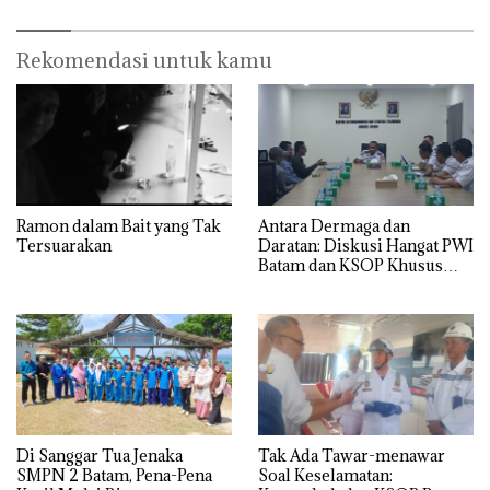
Rekomendasi untuk kamu
Ramon dalam Bait yang Tak
Antara Dermaga dan
Tersuarakan
Daratan: Diskusi Hangat PWI
Batam dan KSOP Khusus
Batam
Di Sanggar Tua Jenaka
Tak Ada Tawar-menawar
SMPN 2 Batam, Pena-Pena
Soal Keselamatan: