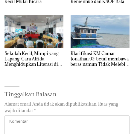
Kecil Mulai Bicara
Kemenhub dan KSOP Batam
Perketat Kelaikan Kapal
Jelang Lebaran 2026
Sekolah Kecil, Mimpi yang
Klarifikasi KM Camar
Lapang: Cara Alfida
Jonathan 05: betul membawa
Menghidupkan Literasi di
beras namun Tidak Melebihi
SMPN 38 Batam
Muatan
Tinggalkan Balasan
Alamat email Anda tidak akan dipublikasikan.
Ruas yang
wajib ditandai
*