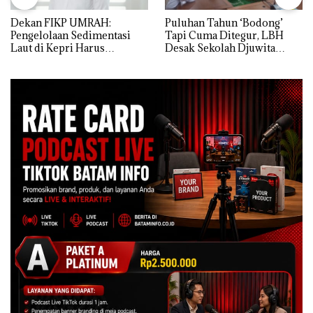
Dekan FIKP UMRAH:
Puluhan Tahun ‘Bodong’
Pengelolaan Sedimentasi
Tapi Cuma Ditegur, LBH
Laut di Kepri Harus
Desak Sekolah Djuwita
Dibuktikan Secara Ilmiah,
Batam Segera Ditutup!
Jangan Sampai Bertentangan
dengan Konservasi