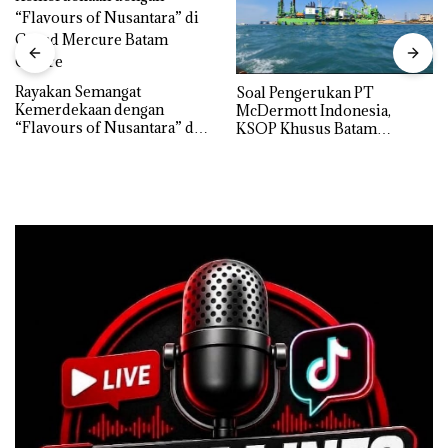
Rayakan Semangat
‎Soal Pengerukan PT
Kemerdekaan dengan
McDermott Indonesia,
“Flavours of Nusantara” di
KSOP Khusus Batam
Grand Mercure Batam
Tegaskan Perizinan Ada di
Centre
BP Batam