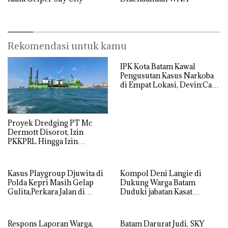
Rekomendasi untuk kamu
IPK Kota Batam Kawal
Pengusutan Kasus Narkoba
di Empat Lokasi, Devin:Cari
dan Usut tuntas Siapa Aktor
Utamanya
Proyek Dredging PT Mc
Dermott Disorot, Izin
PKKPRL Hingga Izin
Lingkungan Dipertanyakan
Kasus Playgroup Djuwita di
Kompol Deni Langie di
Polda Kepri Masih Gelap
Dukung Warga Batam
Gulita,Perkara Jalan di
Duduki jabatan Kasat
Tempat
Reskrim Polresta Barelang
Respons Laporan Warga,
Batam Darurat Judi, SKY