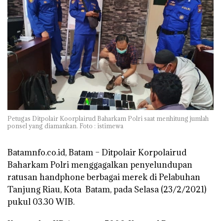
Petugas Ditpolair Koorplairud Baharkam Polri saat menhitung jumlah
ponsel yang diamankan. Foto : istimewa
Batamnfo.co.id, Batam –
Ditpolair Korpolairud
Baharkam Polri menggagalkan penyelundupan
ratusan handphone berbagai merek di Pelabuhan
Tanjung Riau, Kota Batam, pada Selasa (23/2/2021)
pukul 03.30 WIB.