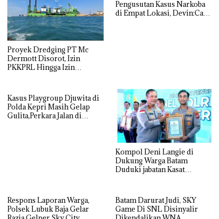
Pengusutan Kasus Narkoba
di Empat Lokasi, Devin:Cari
dan Usut tuntas Siapa Aktor
Utamanya
Proyek Dredging PT Mc
Dermott Disorot, Izin
PKKPRL Hingga Izin
Lingkungan Dipertanyakan
Kasus Playgroup Djuwita di
Polda Kepri Masih Gelap
Gulita,Perkara Jalan di
Tempat
Kompol Deni Langie di
Dukung Warga Batam
Duduki jabatan Kasat
Reskrim Polresta Barelang
Respons Laporan Warga,
Batam Darurat Judi, SKY
Polsek Lubuk Baja Gelar
Game Di SNL Disinyalir
Razia Gelper Sky City
Dikendalikan WNA