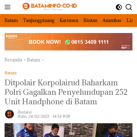
Langsung
ke
konten
Batam
Tanjungpinang
Karimun
Bintan
Anambas
Ling
Beranda
Batam
Batam
Ditpolair Korpolairud Baharkam
Polri Gagalkan Penyelundupan 252
Unit Handphone di Batam
Redaksi
Rabu, 24/02/2021 - 14:54 WIB