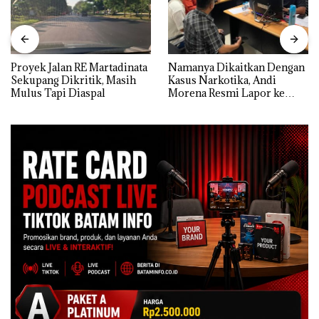
Proyek Jalan RE Martadinata
Namanya Dikaitkan Dengan
Sekupang Dikritik, Masih
Kasus Narkotika, Andi
Mulus Tapi Diaspal
Morena Resmi Lapor ke
Polda Kepri