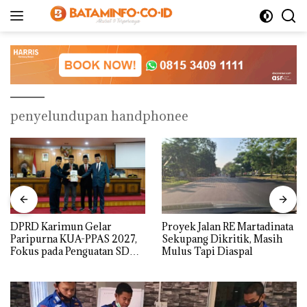
Langsung
ke
konten
penyelundupan handphonee
DPRD Karimun Gelar
Proyek Jalan RE Martadinata
Paripurna KUA-PPAS 2027,
Sekupang Dikritik, Masih
Fokus pada Penguatan SDM,
Mulus Tapi Diaspal
Infrastruktur, dan
Pertumbuhan Ekonomi