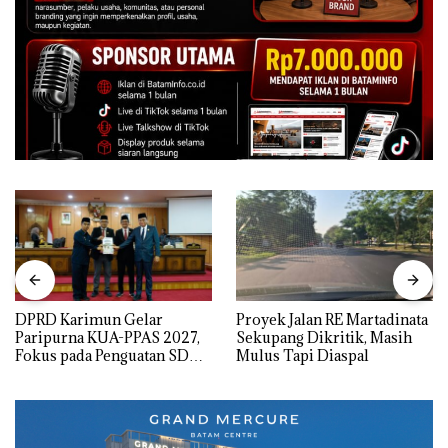
DPRD Karimun Gelar
Proyek Jalan RE Martadinata
Paripurna KUA-PPAS 2027,
Sekupang Dikritik, Masih
Fokus pada Penguatan SDM,
Mulus Tapi Diaspal
Infrastruktur, dan
Pertumbuhan Ekonomi