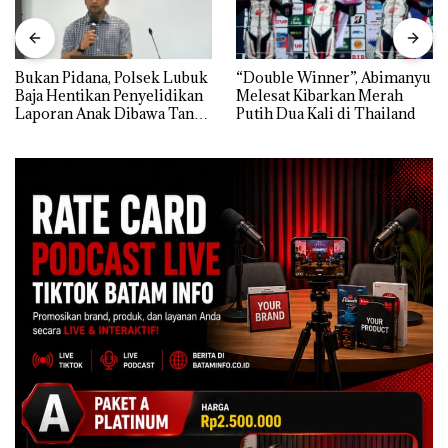
Bukan Pidana, Polsek Lubuk
“Double Winner”, Abimanyu
Baja Hentikan Penyelidikan
Melesat Kibarkan Merah
Laporan Anak Dibawa Tanpa
Putih Dua Kali di Thailand
Izin: Murni Sengketa Hak
Asuh!