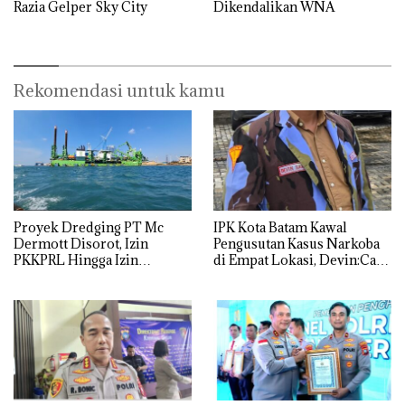
Razia Gelper Sky City
Dikendalikan WNA
Rekomendasi untuk kamu
Proyek Dredging PT Mc
IPK Kota Batam Kawal
Dermott Disorot, Izin
Pengusutan Kasus Narkoba
PKKPRL Hingga Izin
di Empat Lokasi, Devin:Cari
Lingkungan Dipertanyakan
dan Usut tuntas Siapa Aktor
Utamanya