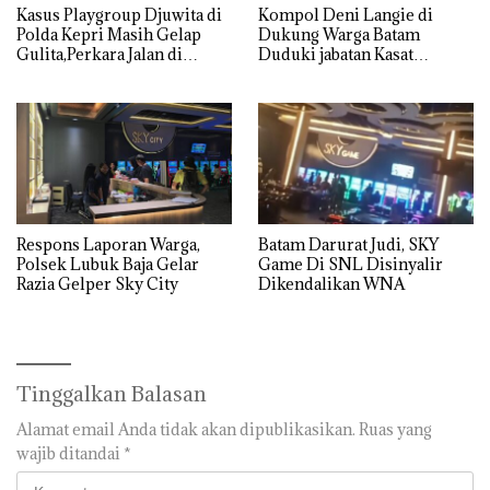
Kasus Playgroup Djuwita di
Kompol Deni Langie di
Polda Kepri Masih Gelap
Dukung Warga Batam
Gulita,Perkara Jalan di
Duduki jabatan Kasat
Tempat
Reskrim Polresta Barelang
Respons Laporan Warga,
Batam Darurat Judi, SKY
Polsek Lubuk Baja Gelar
Game Di SNL Disinyalir
Razia Gelper Sky City
Dikendalikan WNA
Tinggalkan Balasan
Alamat email Anda tidak akan dipublikasikan.
Ruas yang
wajib ditandai
*