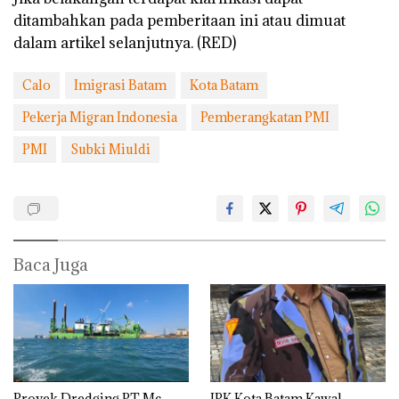
ditambahkan pada pemberitaan ini atau dimuat
dalam artikel selanjutnya. (RED)
Calo
Imigrasi Batam
Kota Batam
Pekerja Migran Indonesia
Pemberangkatan PMI
PMI
Subki Miuldi
Baca Juga
Proyek Dredging PT Mc
IPK Kota Batam Kawal