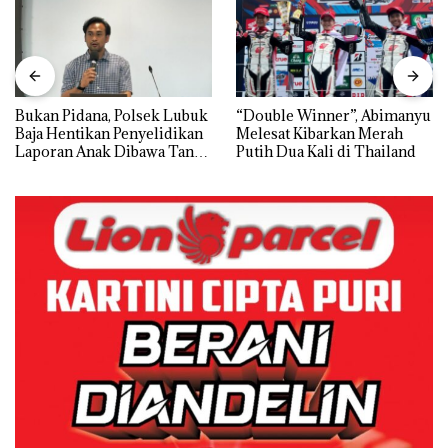
Bukan Pidana, Polsek Lubuk
“Double Winner”, Abimanyu
Baja Hentikan Penyelidikan
Melesat Kibarkan Merah
Laporan Anak Dibawa Tanpa
Putih Dua Kali di Thailand
Izin: Murni Sengketa Hak
Asuh!