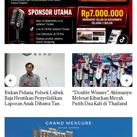
Bukan Pidana, Polsek Lubuk
“Double Winner”, Abimanyu
Baja Hentikan Penyelidikan
Melesat Kibarkan Merah
Laporan Anak Dibawa Tanpa
Putih Dua Kali di Thailand
Izin: Murni Sengketa Hak
Asuh!