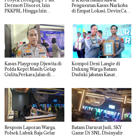
Dermott Disorot, Izin
Pengusutan Kasus Narkoba
PKKPRL Hingga Izin
di Empat Lokasi, Devin:Cari
Lingkungan Dipertanyakan
dan Usut tuntas Siapa Aktor
Utamanya
Kasus Playgroup Djuwita di
Kompol Deni Langie di
Polda Kepri Masih Gelap
Dukung Warga Batam
Gulita,Perkara Jalan di
Duduki jabatan Kasat
Tempat
Reskrim Polresta Barelang
Respons Laporan Warga,
Batam Darurat Judi, SKY
Polsek Lubuk Baja Gelar
Game Di SNL Disinyalir